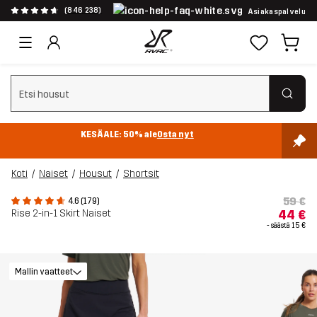
(846 238)
Asiakaspalvelu
Tyhjennä haku
KESÄALE: 50% ale
Osta nyt
Koti
Naiset
Housut
Shortsit
59 €
4.6 (179)
Rise 2-in-1 Skirt Naiset
44 €
- säästä
15 €
Mallin vaatteet