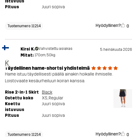
istuvuus
PItuus
Juuri sopiva
Hyödyllinen?
0
Tuotenumero 11214
Kirsi K.
Vahvistettu asiakas
5. heinäkuuta 2026
Mitat:
170cm, 50kg
K
Täydellinen hame-shortsi yhdistelmä
Hame istuu täydellisesti päällä ainakin hoikalle ihmiselle.
Loistovaate kesäurheiluun koiran kanssa.
Rise 2-in-1 Skirt
Black
Ostettu koko
XS
, Regular
Koettu
Juuri sopiva
istuvuus
PItuus
Juuri sopiva
Hyödyllinen?
0
Tuotenumero 11214