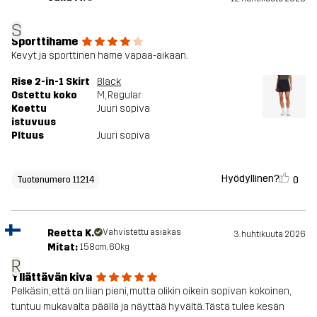
S
Sporttihame
Kevyt ja sporttinen hame vapaa-aikaan.
Rise 2-in-1 Skirt
Black
Ostettu koko
M
, Regular
Koettu
Juuri sopiva
istuvuus
PItuus
Juuri sopiva
Hyödyllinen?
0
Tuotenumero 11214
Reetta K.
Vahvistettu asiakas
3. huhtikuuta 2026
Mitat:
158cm, 60kg
R
Yllättävän kiva
Pelkäsin, että on liian pieni, mutta olikin oikein sopivan kokoinen,
tuntuu mukavalta päällä ja näyttää hyvältä. Tästä tulee kesän