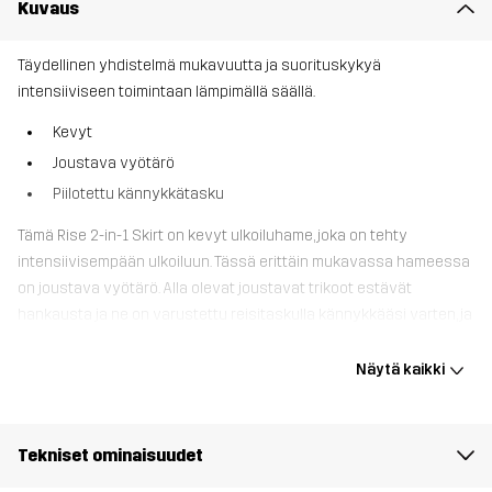
Kuvaus
Täydellinen yhdistelmä mukavuutta ja suorituskykyä
intensiiviseen toimintaan lämpimällä säällä.
Kevyt
Joustava vyötärö
Piilotettu kännykkätasku
Tämä Rise 2-in-1 Skirt on kevyt ulkoiluhame, joka on tehty
intensiivisempään ulkoiluun. Tässä erittäin mukavassa hameessa
on joustava vyötärö. Alla olevat joustavat trikoot estävät
hankausta ja ne on varustettu reisitaskulla kännykkääsi varten, ja
hameessa on yksi vyötärötasku. 2-in-1-hame on ihanteellinen
valinta intensiiviseen ulkoiluun lämpimissä olosuhteissa, ja se
Näytä kaikki
tarjoaa täydellisen yhdistelmän mukavuutta ja tyyliä hameen alla
olevien shortsien ansiosta.
Tekniset ominaisuudet
Malli
on 174 cm ja käyttää kokoa S, Regular