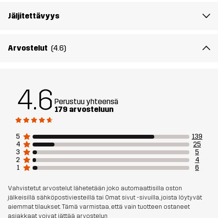
Istuvuus
Jäljitettävyys
REGULAR
Materiaali 1
93% Polyesteria (Kierrätettyä), 7%
Arvostelut
(4.6)
Elastaani
Materiaali 2
84% Polyesteria (Kierrätettyä), 16%
4.6
Elastaani
Perustuu yhteensä
179 arvosteluun
Verkkomateriaali
90% Polyesteria (Kierrätettyä), 5%
Polyesteria, 5% Elastaani
5
139
4
25
3
5
Kestävyys
Kierrätetyt yksityiskohdat
Lue täältä
2
4
1
6
Aktiviteetteihin
VAELLUS
JUOKSU JA TREENI
Vahvistetut arvostelut lähetetään joko automaattisilla oston
jälkeisillä sähköpostiviesteillä tai Omat sivut -sivuilla, joista löytyvät
aiemmat tilaukset. Tämä varmistaa, että vain tuotteen ostaneet
Tuotenumero
11214_2001
asiakkaat voivat jättää arvostelun