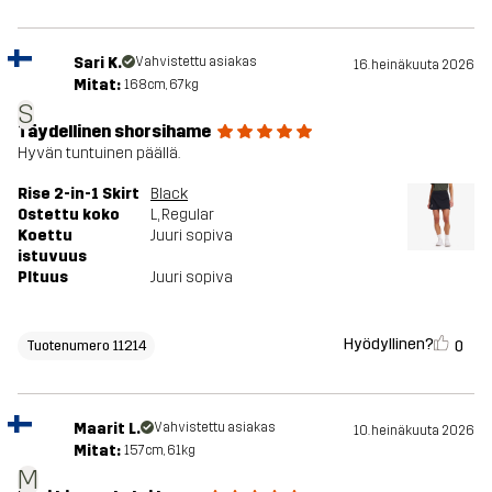
Sari K.
Vahvistettu asiakas
16. heinäkuuta 2026
Mitat:
168cm, 67kg
S
Täydellinen shorsihame
Hyvän tuntuinen päällä.
Rise 2-in-1 Skirt
Black
Ostettu koko
L
, Regular
Koettu
Juuri sopiva
istuvuus
PItuus
Juuri sopiva
Hyödyllinen?
0
Tuotenumero 11214
Maarit L.
Vahvistettu asiakas
10. heinäkuuta 2026
Mitat:
157cm, 61kg
M