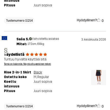
istuvuus
PItuus
Juuri sopiva
Hyödyllinen?
0
Tuotenumero 11214
Saša S.
Vahvistettu asiakas
3. kesäkuuta 2026
Mitat:
172cm, 68kg
S
Täydellistä
Tuntuu hyvältä käyttää sitä.
Tämä on käännös. Näytä alkuperäinen teksti
Rise 2-in-1 Skirt
Black
Ostettu koko
M
, Regular
Koettu
Juuri sopiva
istuvuus
PItuus
Juuri sopiva
Hyödyllinen?
0
Tuotenumero 11214