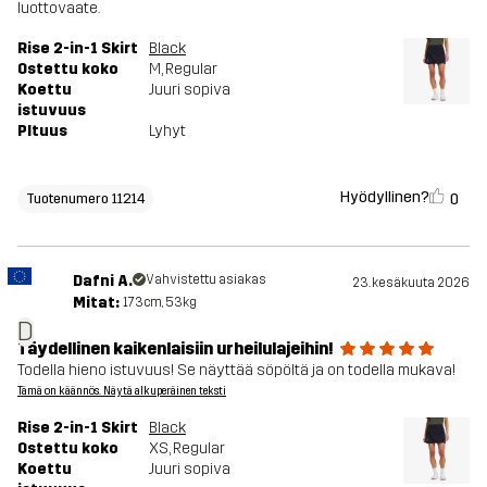
luottovaate.
Rise 2-in-1 Skirt
Black
Ostettu koko
M
, Regular
Koettu
Juuri sopiva
istuvuus
PItuus
Lyhyt
Hyödyllinen?
0
Tuotenumero 11214
Dafni A.
Vahvistettu asiakas
23. kesäkuuta 2026
Mitat:
173cm, 53kg
D
Täydellinen kaikenlaisiin urheilulajeihin!
Todella hieno istuvuus! Se näyttää söpöltä ja on todella mukava!
Tämä on käännös. Näytä alkuperäinen teksti
Rise 2-in-1 Skirt
Black
Ostettu koko
XS
, Regular
Koettu
Juuri sopiva