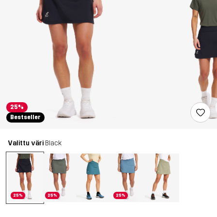
25%
Bestseller
Valittu väri
Black
25%
25%
25%