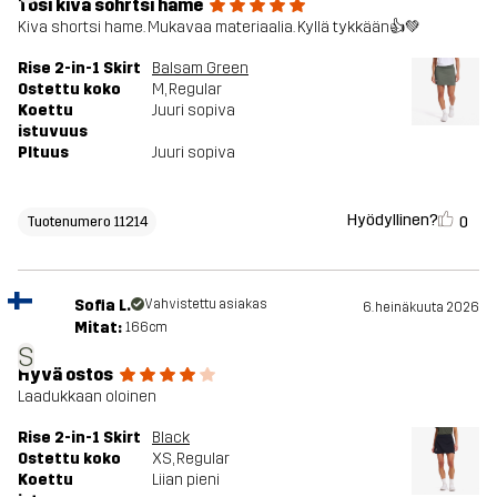
Tosi kiva sohrtsi hame
Kiva shortsi hame. Mukavaa materiaalia. Kyllä tykkään👍💚
Rise 2-in-1 Skirt
Balsam Green
Ostettu koko
M
, Regular
Koettu
Juuri sopiva
istuvuus
PItuus
Juuri sopiva
Hyödyllinen?
0
Tuotenumero 11214
Sofia L.
Vahvistettu asiakas
6. heinäkuuta 2026
Mitat:
166cm
S
Hyvä ostos
Laadukkaan oloinen
Rise 2-in-1 Skirt
Black
Ostettu koko
XS
, Regular
Koettu
Liian pieni