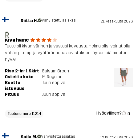
Riitta H.
Vahvistettu asiakas
21. kesäkuuta 2026
R
Kiva hame
Tuote oli kivan värinen ja vastasi kuvausta. Helma olisi voinut olla
vähän pitempi ja vyötärönauha aavistuksen löysempiä, muuten
hyvä!
Rise 2-in-1 Skirt
Balsam Green
Ostettu koko
M
, Regular
Koettu
Juuri sopiva
istuvuus
PItuus
Juuri sopiva
Hyödyllinen?
0
Tuotenumero 11214
Saila M.
Vahvistettu asiakas
12. huhtikuuta 2026