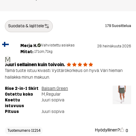
Suodata & lajittele
179 Suosittelua
Merja H.
Vahvistettu asiakas
28. heinäkuuta 2026
Mitat:
171cm, 71kg
M
Juuri sellainen kuin toivoin.
Tämä tuote istuu kivasti. Vyötärökorkeus on hyvä. Väri hieman
hailakka minun makuun.
Rise 2-in-1 Skirt
Balsam Green
Ostettu koko
M
, Regular
Koettu
Juuri sopiva
istuvuus
PItuus
Juuri sopiva
Hyödyllinen?
0
Tuotenumero 11214