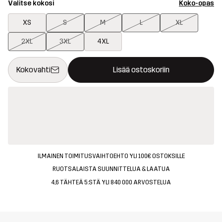
Valitse kokosi
Koko-opas
XS
S
M
L
XL
2XL
3XL
4XL
Tämä painike avaa ikkunan, joka vahvistaa uuden tuotteen osto
{{size}} ei saatavilla
Kokovahti
Lisää ostoskoriin
ILMAINEN TOIMITUSVAIHTOEHTO YLI 100€ OSTOKSILLE
RUOTSALAISTA SUUNNITTELUA & LAATUA
4,6 TÄHTEÄ 5:STÄ YLI 840 000 ARVOSTELUA