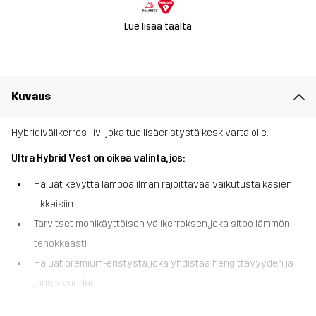
Lue lisää täältä
Kuvaus
Hybridivälikerros liivi, joka tuo lisäeristystä keskivartalolle.
Ultra Hybrid Vest on oikea valinta, jos:
Haluat kevyttä lämpöä ilman rajoittavaa vaikutusta käsien
liikkeisiin
Tarvitset monikäyttöisen välikerroksen, joka sitoo lämmön
tehokkaasti
Haluat premium-eristystä, joka yhdistää hengittävyyden ja
joustavuuden
Ultra Hybrid Vest tarjoaa kohdennettua lämpöä keskivartalolle