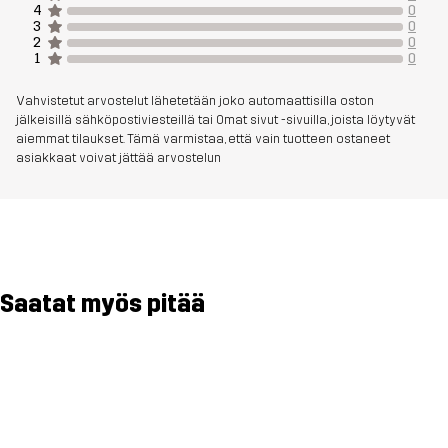
4
0
3
0
2
0
1
0
Vahvistetut arvostelut lähetetään joko automaattisilla oston
jälkeisillä sähköpostiviesteillä tai Omat sivut -sivuilla, joista löytyvät
aiemmat tilaukset. Tämä varmistaa, että vain tuotteen ostaneet
asiakkaat voivat jättää arvostelun
Saatat myös pitää