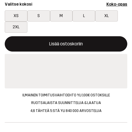
Valitse kokosi
Koko-opas
XS
S
M
L
XL
2XL
Tämä painike avaa ikkunan, joka vahvistaa uuden tuotteen osto
{{size}} ei saatavilla
Lisää ostoskoriin
ILMAINEN TOIMITUSVAIHTOEHTO YLI 100€ OSTOKSILLE
RUOTSALAISTA SUUNNITTELUA & LAATUA
4,6 TÄHTEÄ 5:STÄ YLI 840 000 ARVOSTELUA