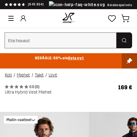
(845 834)
Asiakaspalvelu
Tyhjennä haku
KESÄALE: 50% ale
Osta nyt
Koti
Miehet
Takit
Liivit
169 €
0.0 (0)
Ultra Hybrid Vest Miehet
Mallin vaatteet