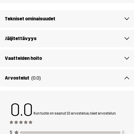
Materiaali 1
100% Polyamidi (Kierrätetty)
Tekniset ominaisuudet
Materiaali 2
91% Polyesteria (Kierrätettyä), 9%
Elastaani
Jäljitettävyys
Täyte 1
60% Polyesteria (Kierrätettyä), 40%
Polyesteria
Vaatteiden hoito
Paino
206 grammaa koossa M
Arvostelut
(0.0)
Aktiviteetteihin
KIIPEILY & VUORIKIIPEILY
ALLROUND
0.0
Tuotenumero
14319_2628
Kun tuote on saanut 10 arvostelua, näet arvostelun.
5
0