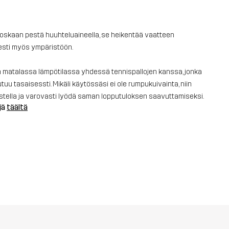
a koskaan pestä huuhteluaineella, se heikentää vaatteen
sesti myös ympäristöön.
n matalassa lämpötilassa yhdessä tennispallojen kanssa, jonka
uu tasaisessti. Mikäli käytössäsi ei ole rumpukuivainta, niin
istella ja varovasti lyödä saman lopputuloksen saavuttamiseksi.
jä
täältä