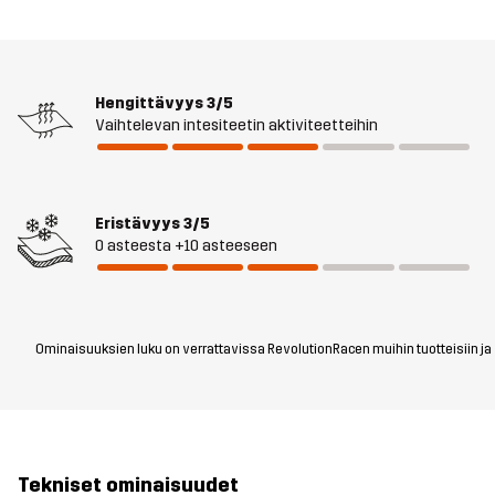
Hengittävyys
3/5
Vaihtelevan intesiteetin aktiviteetteihin
Eristävyys
3/5
0 asteesta +10 asteeseen
Ominaisuuksien luku on verrattavissa RevolutionRacen muihin tuotteisiin ja vo
Tekniset ominaisuudet