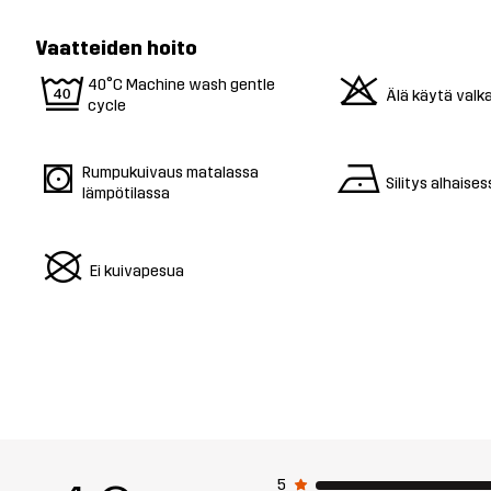
Vaatteiden hoito
9
o
40°C Machine wash gentle
Älä käytä valk
cycle
s
n
Rumpukuivaus matalassa
Silitys alhaise
lämpötilassa
U
Ei kuivapesua
5