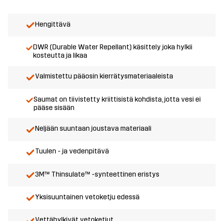
Hengittävä
DWR (Durable Water Repellant) käsittely joka hylkii
kosteutta ja likaa
Valmistettu pääosin kierrätysmateriaaleista
Saumat on tiivistetty kriittisistä kohdista, jotta vesi ei
pääse sisään
Neljään suuntaan joustava materiaali
Tuulen - ja vedenpitävä
3M™ Thinsulate™ -synteettinen eristys
Yksisuuntainen vetoketju edessä
Vettähylkivät vetoketjut