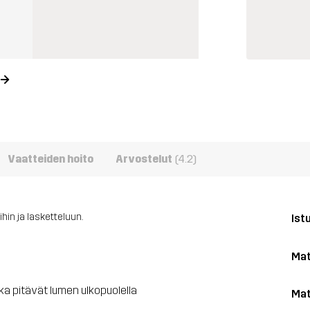
Vaatteiden hoito
Arvostelut
(4.2)
hin ja lasketteluun.
Ist
Mat
ka pitävät lumen ulkopuolella
Mat