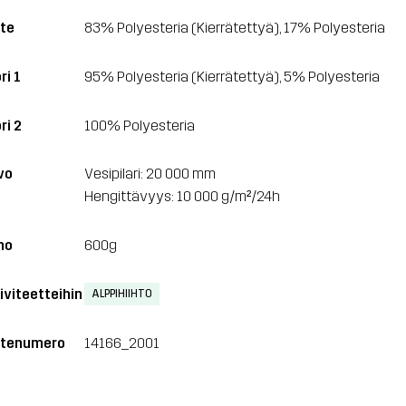
te
83% Polyesteria (Kierrätettyä), 17% Polyesteria
ri 1
95% Polyesteria (Kierrätettyä), 5% Polyesteria
ri 2
100% Polyesteria
vo
Vesipilari: 20 000 mm
Hengittävyys: 10 000 g/m²/24h
no
600g
iviteetteihin
ALPPIHIIHTO
tenumero
14166_2001