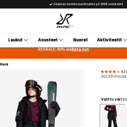
Ilmainen toimitusvaihtoehto yli 100€ ostoksille
Laukut
Asusteet
Nuoret
Aktiviteetit
KESÄALE: 50% ale
Osta nyt
Black
4.2 
AccXel Insula
Valittu väri
Bl