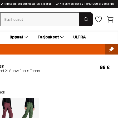
Ruotsalaista suunnittelua & laatua
4,6 tähteä 5:stä yli 840 000 arvostelua
Tyhjennä haku
Oppaat
Tarjoukset
ULTRA
99 €
(18)
ted 2L Snow Pants Teens
ack