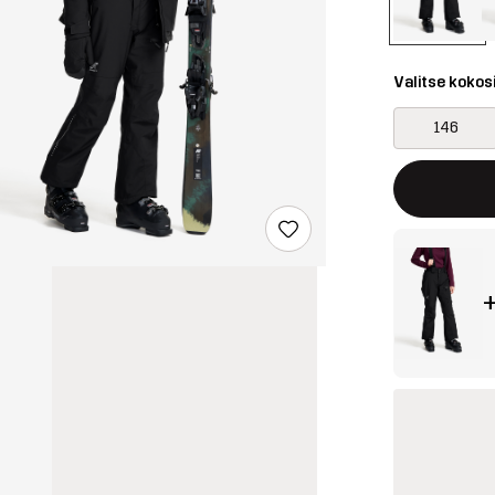
Valitse kokos
146
Tämä painike 
{{size}} ei saa