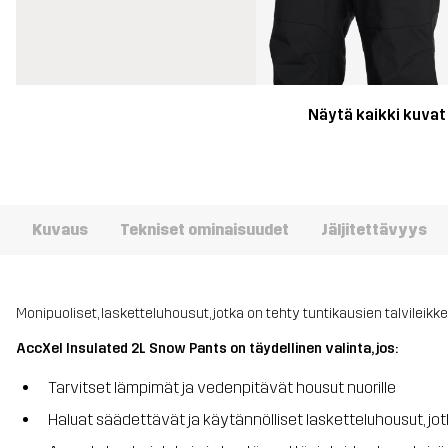
Näytä kaikki kuvat
Kuvaus
Tekniset ominaisuudet
Jäljitettävyys
Monipuoliset, lasketteluhousut, jotka on tehty tuntikausien talvileikkei
AccXel Insulated 2L Snow Pants on täydellinen valinta, jos:
Tarvitset lämpimät ja vedenpitävät housut nuorille
Haluat säädettävät ja käytännölliset lasketteluhousut, jot