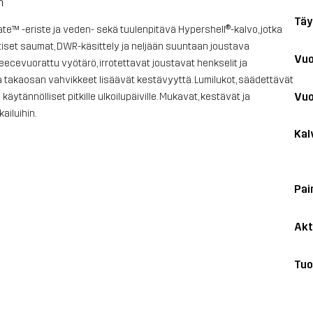
n
Täy
™ -eriste ja veden- sekä tuulenpitävä Hypershell®-kalvo, jotka
ittiset saumat, DWR-käsittely ja neljään suuntaan joustava
Vuo
leecevuorattu vyötärö, irrotettavat joustavat henkselit ja
 takaosan vahvikkeet lisäävät kestävyyttä. Lumilukot, säädettävät
Vuo
äytännölliset pitkille ulkoilupäiville. Mukavat, kestävät ja
kailuihin.
Kal
Pai
Akt
Tuo