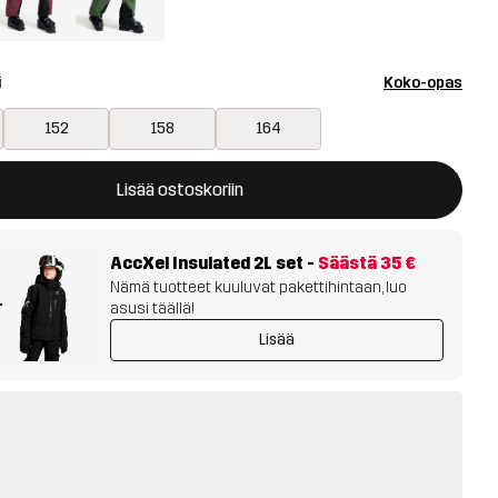
i
Koko-opas
152
158
164
avaa ikkunan, joka vahvistaa uuden tuotteen ostoskorissa
tavilla
Lisää ostoskoriin
AccXel Insulated 2L set
-
Säästä
35 €
Nämä tuotteet kuuluvat pakettihintaan, luo
+
asusi täällä!
Lisää