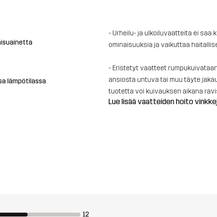
- Urheilu- ja ulkoiluvaatteita ei sa
aisuainetta
ominaisuuksia ja vaikuttaa haitalli
- Eristetyt vaatteet rumpukuivataa
ansiosta untuva tai muu täyte jakaut
ssa lämpötilassa
tuotetta voi kuivauksen aikana rav
Lue lisää vaatteiden hoito vinkke
12