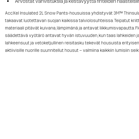
Arvostat vahvistuksia ja kestävyyttä rinteiden haasteisii
AccXel Insulated 2L Snow Pants-housuissa yhdistyvät 3M™ Thinsulate
takaavat luotettavan suojan kaikissa talviolosuhteissa. Teipatut kri
materiaali pitävät kuivana, lämpimänä ja antavat liikkumisvapautta. F
säädettävä vyötärö antavat hyvän istuvuuden, kun taas lahkeiden ja
lahkeensuut ja vetoketjullinen reisitasku tekevät housuista erityisen k
aktiivisille nuorille suunnitellut housut – valmiina kaikkiin lumisiin seik