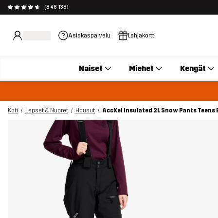
(846 138)
Asiakaspalvelu
Lahjakortti
Naiset
Miehet
Kengät
Koti
Lapset & Nuoret
Housut
AccXel Insulated 2L Snow Pants Teens 