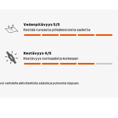
Vedenpitävyys
5/5
Kestää runsasta pitkäkestoista sadetta
Kestävyys
4/5
Kestävyys normaalista korkeaan
i vaihdella aktiviteetista, säästä ja pulssista riippuen.