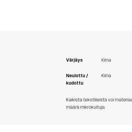
Värjäys
Kiina
Neulottu /
Kiina
kudottu
Kaikista tekstiileistä voi materi
määrä mikrokuituja.