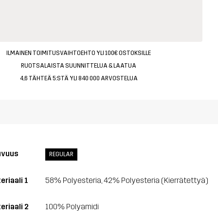
ILMAINEN TOIMITUSVAIHTOEHTO YLI 100€ OSTOKSILLE
RUOTSALAISTA SUUNNITTELUA & LAATUA
4,6 TÄHTEÄ 5:STÄ YLI 840 000 ARVOSTELUA
uvuus
REGULAR
eriaali 1
58% Polyesteria, 42% Polyesteria (Kierrätettyä)
eriaali 2
100% Polyamidi