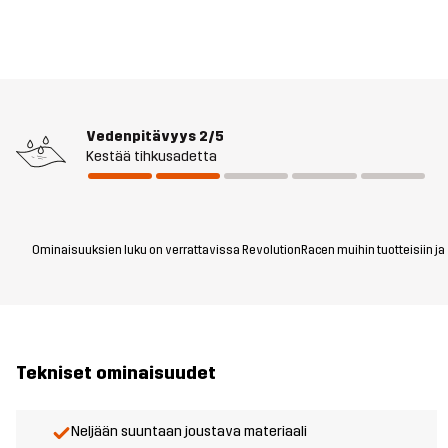
Vedenpitävyys
2/5
Kestää tihkusadetta
Ominaisuuksien luku on verrattavissa RevolutionRacen muihin tuotteisiin ja vo
Tekniset ominaisuudet
Neljään suuntaan joustava materiaali