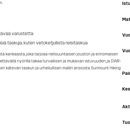
n.
Ist
Mat
tävää varustetta
Vuo
ä taskuja, kuten vetoketjullista reisitaskua
Vuo
stä kankaasta, joka tarjoaa nelisuuntaisen jouston ja erinomaisen
ttävällä nyörillä takaa turvallisen ja mukavan istuvuuden, ja DWR-
men kätevän taskun ja urheilullisen mallin ansiosta Surmount Hiking
Pai
Kes
Akt
Tuo