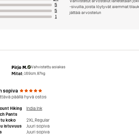
Vahvistetut arvostelut lähetetään joko
5
-sivuilla, joista löytyvät aiemmat til
5
jättää arvostelun
1
Pirjo M.
Vahvistettu asiakas
Mitat:
169cm, 87kg
n sopiva
yttävä päällä hyvä ostos
unt Hiking
India Ink
ch Pants
tu koko
2XL
, Regular
u istuvuus
Juuri sopiva
s
Juuri sopiva