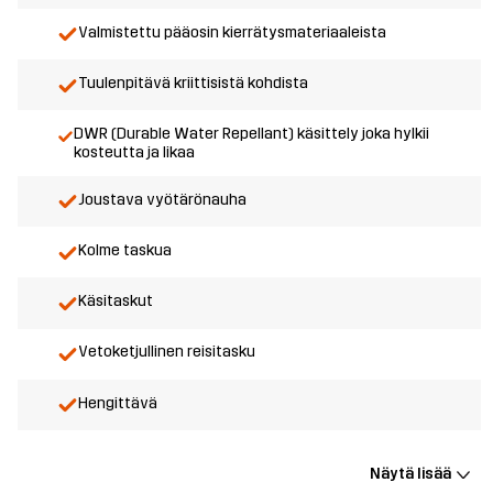
Valmistettu pääosin kierrätysmateriaaleista
Tuulenpitävä kriittisistä kohdista
DWR (Durable Water Repellant) käsittely joka hylkii
kosteutta ja likaa
Joustava vyötärönauha
Kolme taskua
Käsitaskut
Vetoketjullinen reisitasku
Hengittävä
Näytä lisää