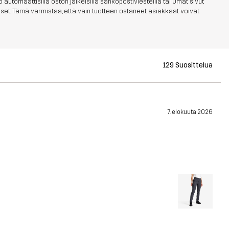
 automaattisilla oston jälkeisillä sähköpostiviesteillä tai Omat sivut
aukset. Tämä varmistaa, että vain tuotteen ostaneet asiakkaat voivat
129 Suosittelua
7. elokuuta 2026