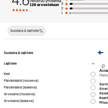
4.6
Perustuu yhteensä
3
129 arvosteluun
2
1
Suodata & lajittele
Suodata & lajittele
Lajittele
P
Aiva
Kieli
Miell
Päivämäärä (nouseva)
Surmo
Päivämäärä (laskeva)
Stret
Ostet
Arvosana (nouseva)
Koett
Arvosana (laskeva)
PItuu