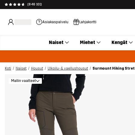
(846 101)
Asiakaspalvelu
Lahjakortti
Naiset
Miehet
Kengät
Koti
Naiset
Housut
Ulkoilu- & vaellushousut
Surmount Hiking Stret
Mallin vaatteet