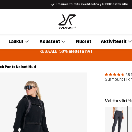
Ilmainen toimitusvaihtoehto yli 100€ ostoksille
Laukut
Asusteet
Nuoret
Aktiviteetit
KESÄALE: 50% ale
Osta nyt
ch Pants Naiset Mud
4.6 
Surmount Hiki
Valittu väri
M