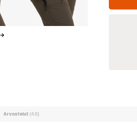
Arvostelut
(4.6)