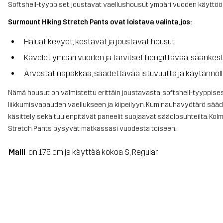
Softshell-tyyppiset, joustavat vaellushousut ympäri vuoden käyttöö
Surmount Hiking Stretch Pants ovat loistava valinta, jos:
Haluat kevyet, kestävät ja joustavat housut
Kävelet ympäri vuoden ja tarvitset hengittävää, säänkes
Arvostat napakkaa, säädettävää istuvuutta ja käytännöllisi
Nämä housut on valmistettu erittäin joustavasta, softshell-tyyppise
liikkumisvapauden vaellukseen ja kiipeilyyn. Kuminauhavyötärö sääde
käsittely sekä tuulenpitävät paneelit suojaavat sääolosuhteilta. Kol
Stretch Pants pysyvät matkassasi vuodesta toiseen.
Malli
on 175 cm ja käyttää kokoa S, Regular