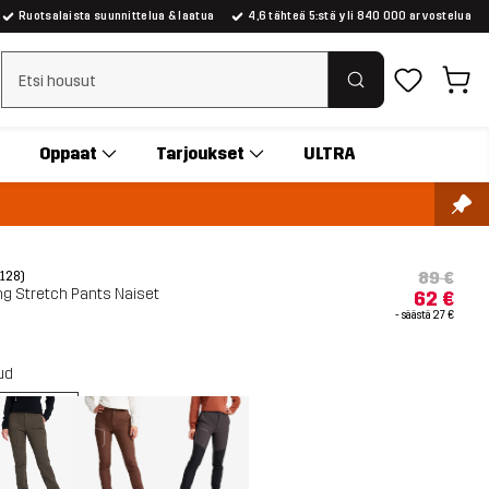
Ruotsalaista suunnittelua & laatua
4,6 tähteä 5:stä yli 840 000 arvostelua
Tyhjennä haku
Oppaat
Tarjoukset
ULTRA
89 €
(128)
ng Stretch Pants Naiset
62 €
- säästä
27 €
ud