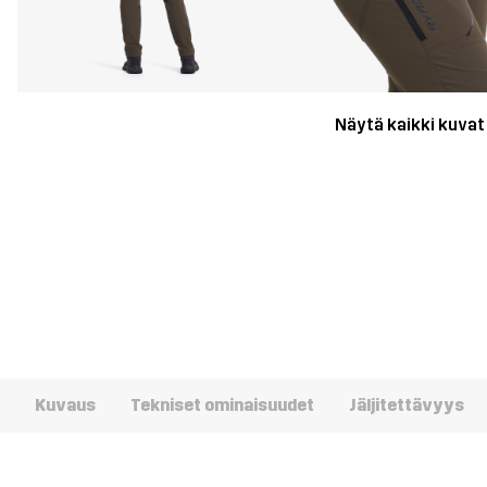
Näytä kaikki kuvat
Kuvaus
Tekniset ominaisuudet
Jäljitettävyys