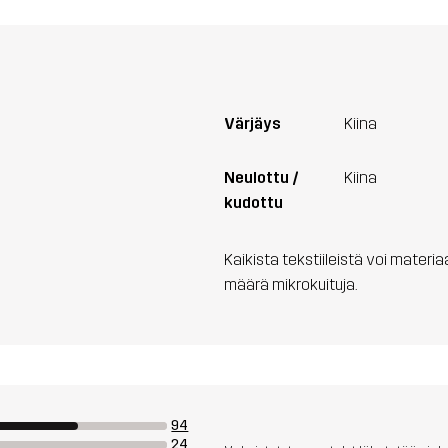
Värjäys
Kiina
Neulottu /
Kiina
kudottu
Kaikista tekstiileistä voi materi
määrä mikrokuituja.
94
24