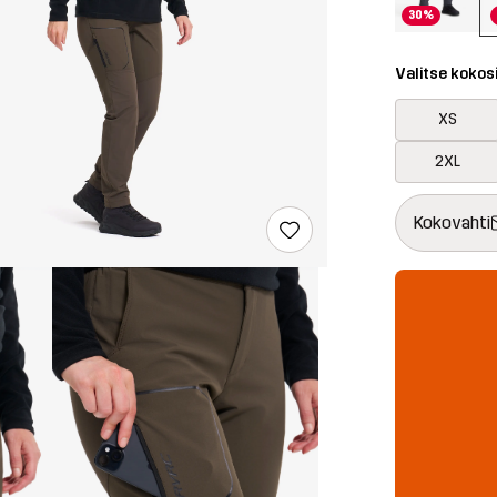
30%
Valitse kokos
XS
2XL
Tämä painike 
{{size}} ei saa
Kokovahti