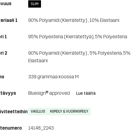
uvuus
SLIM
eriaali 1
90% Polyamidi (Kierrätetty) , 10% Elastaani
ri 1
95% Polyesteria (Kierrätettyä), 5% Polyesteria
ri 2
90% Polyamidi (Kierrätetty) , 5% Polyesteria, 5%
Elastaani
no
339 grammaa koossa M
tävyys
Bluesign® approved
Lue täältä
iviteetteihin
VAELLUS
KIIPEILY & VUORIKIIPEILY
tenumero
14148_2243