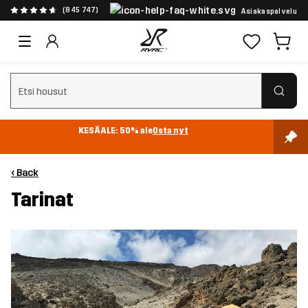
(845 747)
Asiakaspalvelu
Tyhjennä haku
KESÄALE: 50% ale
Osta nyt
‹ Back
Tarinat