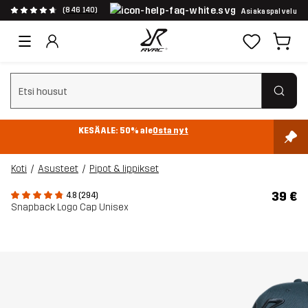
(846 140)
Asiakaspalvelu
Tyhjennä haku
KESÄALE: 50% ale
Osta nyt
Koti
Asusteet
Pipot & lippikset
39 €
4.8 (294)
Snapback Logo Cap Unisex