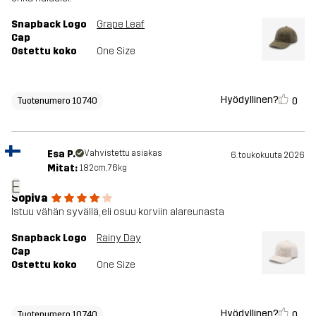
Snapback Logo
Grape Leaf
Cap
Ostettu koko
One Size
Hyödyllinen?
0
Tuotenumero 10740
Esa P.
Vahvistettu asiakas
6. toukokuuta 2026
Mitat:
182cm, 76kg
E
Sopiva
Istuu vähän syvällä, eli osuu korviin alareunasta
Snapback Logo
Rainy Day
Cap
Ostettu koko
One Size
Hyödyllinen?
0
Tuotenumero 10740