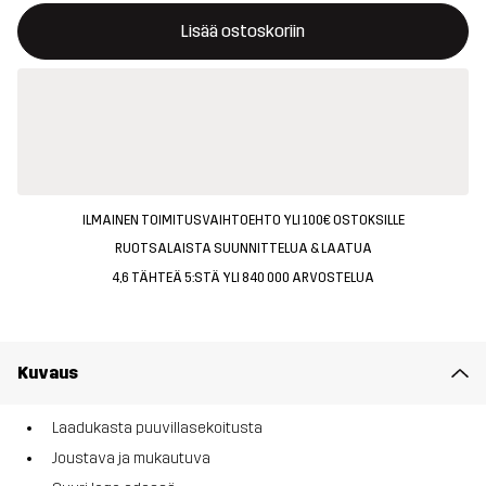
Tämä painike avaa ikkunan, joka vahvistaa uuden tuotteen osto
{{size}} ei saatavilla
Lisää ostoskoriin
ILMAINEN TOIMITUSVAIHTOEHTO YLI 100€ OSTOKSILLE
RUOTSALAISTA SUUNNITTELUA & LAATUA
4,6 TÄHTEÄ 5:STÄ YLI 840 000 ARVOSTELUA
Kuvaus
Laadukasta puuvillasekoitusta
Joustava ja mukautuva