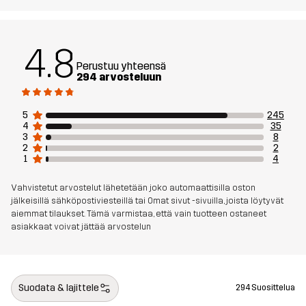
Tuotenumero
10740_2800
4.8
Perustuu yhteensä
294 arvosteluun
5
245
4
35
3
8
2
2
1
4
Vahvistetut arvostelut lähetetään joko automaattisilla oston
jälkeisillä sähköpostiviesteillä tai Omat sivut -sivuilla, joista löytyvät
aiemmat tilaukset. Tämä varmistaa, että vain tuotteen ostaneet
asiakkaat voivat jättää arvostelun
Suodata & lajittele
294 Suosittelua