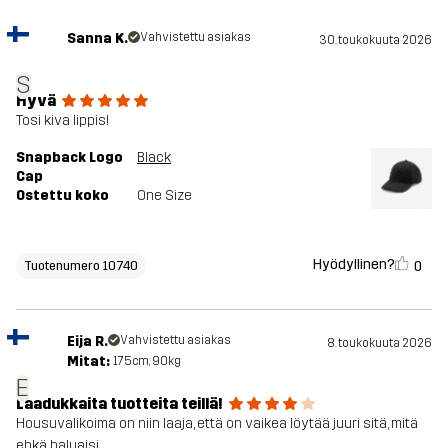
Sanna K.
Vahvistettu asiakas
30. toukokuuta 2026
S
Hyvä
Tosi kiva lippis!
Snapback Logo
Black
Cap
Ostettu koko
One Size
Hyödyllinen?
0
Tuotenumero 10740
Eija R.
Vahvistettu asiakas
8. toukokuuta 2026
Mitat:
175cm, 90kg
E
Laadukkaita tuotteita teillä!
Housuvalikoima on niin laaja, että on vaikea löytää juuri sitä, mitä
ehkä haluaisi.