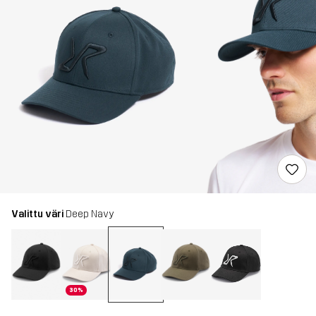
Valittu väri
Deep Navy
30%