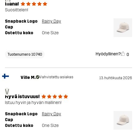
Ihana!
Suosittelen!
Snapback Logo
Rainy Day
Cap
Ostettu koko
One Size
Hyödyllinen?
0
Tuotenumero 10740
Ville M.
Vahvistettu asiakas
13. huhtikuuta 2026
V
Hyvä istuvuus!
Istuu hyvin ja hyvän mallinen!
Snapback Logo
Rainy Day
Cap
Ostettu koko
One Size