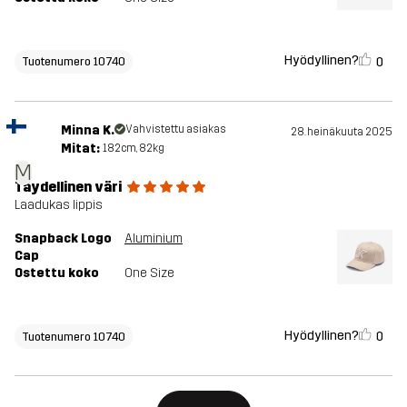
Hyödyllinen?
0
Tuotenumero 10740
Minna K.
Vahvistettu asiakas
28. heinäkuuta 2025
Mitat:
182cm, 82kg
M
Täydellinen väri
Laadukas lippis
Snapback Logo
Aluminium
Cap
Ostettu koko
One Size
Hyödyllinen?
0
Tuotenumero 10740