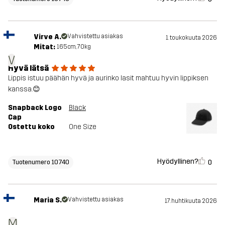
Virve A.
Vahvistettu asiakas
1. toukokuuta 2026
Mitat:
165cm, 70kg
V
Hyvä lätsä
Lippis istuu päähän hyvä ja aurinko lasit mahtuu hyvin lippiksen
kanssa.😊
Snapback Logo
Black
Cap
Ostettu koko
One Size
Hyödyllinen?
0
Tuotenumero 10740
Maria S.
Vahvistettu asiakas
17. huhtikuuta 2026
M