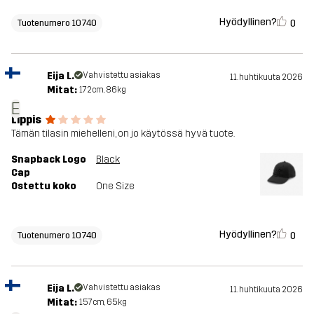
Hyödyllinen?
0
Tuotenumero 10740
Eija L.
Vahvistettu asiakas
11. huhtikuuta 2026
Mitat:
172cm, 86kg
E
Lippis
Tämän tilasin miehelleni, on jo käytössä hyvä tuote.
Snapback Logo
Black
Cap
Ostettu koko
One Size
Hyödyllinen?
0
Tuotenumero 10740
Eija L.
Vahvistettu asiakas
11. huhtikuuta 2026
Mitat:
157cm, 65kg