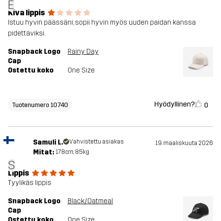
E
Kiva lippis
Istuu hyvin päässäni, sopii hyvin myös uuden paidan kanssa
pidettäviksi.
Snapback Logo
Rainy Day
Cap
Ostettu koko
One Size
Hyödyllinen?
0
Tuotenumero 10740
Samuli L.
Vahvistettu asiakas
19. maaliskuuta 2026
Mitat:
178cm, 85kg
S
Lippis
Tyylikäs lippis
Snapback Logo
Black/Oatmeal
Cap
Ostettu koko
One Size