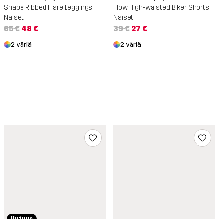
Shape Ribbed Flare Leggings
Flow High-waisted Biker Shorts
Naiset
Naiset
65 €
48 €
39 €
27 €
2 väriä
2 väriä
Uutuus