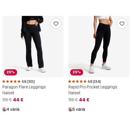
25%
25%
4.8 (301)
4.8 (154)
Paragon Flare Leggings
Rapid Pro Pocket Leggings
Naiset
Naiset
59 €
44 €
59 €
44 €
4 väriä
5 väriä