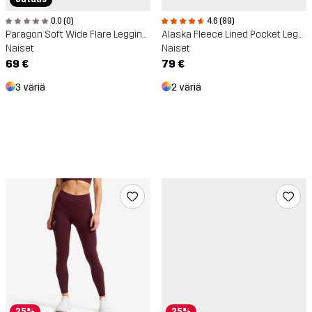
0.0 (0)
4.6 (89)
Paragon Soft Wide Flare Leggings
Alaska Fleece Lined Pocket Leggings
Naiset
Naiset
69 €
79 €
3 väriä
2 väriä
25%
25%