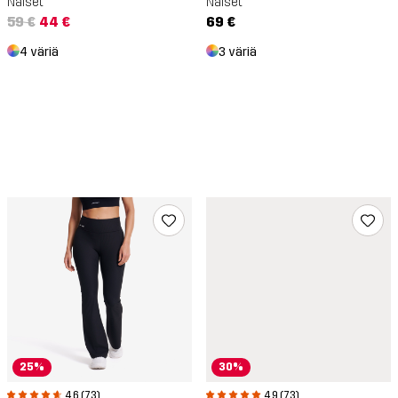
Naiset
Naiset
59 €
44 €
69 €
4 väriä
3 väriä
25%
30%
4.6 (73)
4.9 (73)