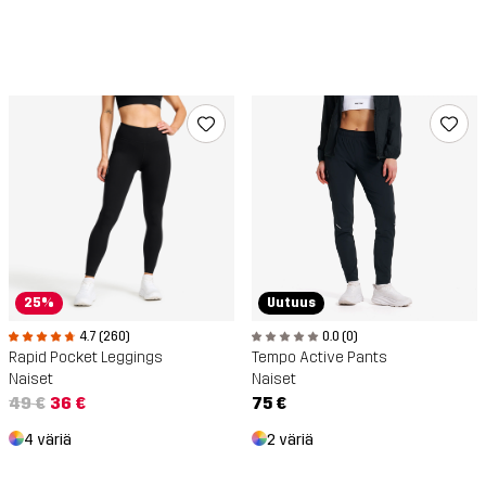
25%
Uutuus
4.7 (260)
0.0 (0)
Rapid Pocket Leggings
Tempo Active Pants
Naiset
Naiset
49 €
36 €
75 €
4 väriä
2 väriä