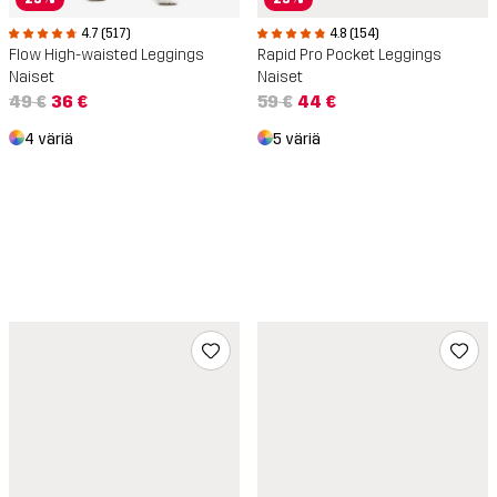
4.7 (517)
4.8 (154)
Flow High-waisted Leggings
Rapid Pro Pocket Leggings
Naiset
Naiset
49 €
36 €
59 €
44 €
4 väriä
5 väriä