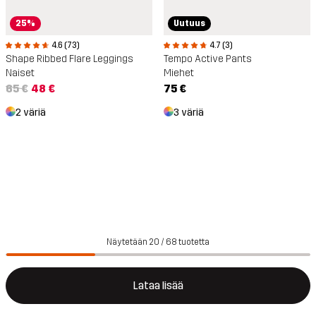
25%
Uutuus
4.6 (73)
4.7 (3)
Shape Ribbed Flare Leggings
Tempo Active Pants
Naiset
Miehet
65 €
48 €
75 €
2 väriä
3 väriä
Näytetään 20 / 68 tuotetta
Lataa lisää