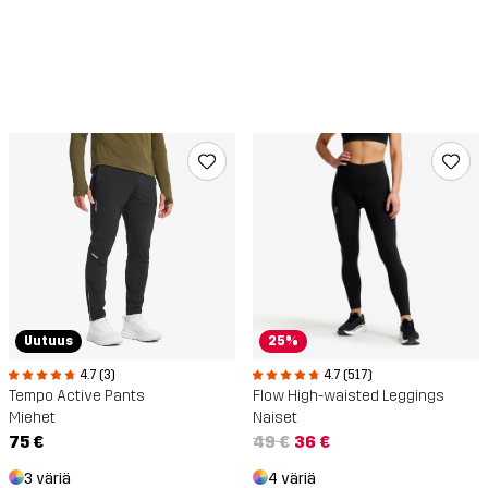
Uutuus
25%
4.7 (3)
4.7 (517)
Tempo Active Pants
Flow High-waisted Leggings
Miehet
Naiset
75 €
49 €
36 €
3 väriä
4 väriä