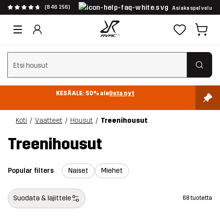
(846 256)
Asiakaspalvelu
Tyhjennä haku
KESÄALE: 50% ale
Osta nyt
Koti
Vaatteet
Housut
Treenihousut
Treenihousut
Popular filters
Naiset
Miehet
Suodata & lajittele
68 tuotetta