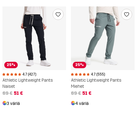
25%
25%
4.7 (427)
4.7 (555)
Athletic Lightweight Pants
Athletic Lightweight Pants
Naiset
Miehet
69 €
51 €
69 €
51 €
3 väriä
4 väriä