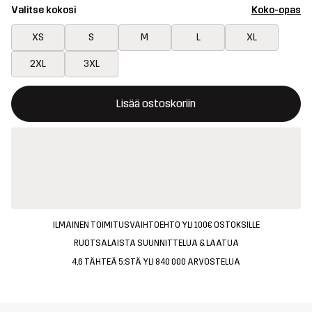
Valitse kokosi
Koko-opas
XS
S
M
L
XL
2XL
3XL
Tämä painike avaa ikkunan, joka vahvistaa uuden tuotteen osto
{{size}} ei saatavilla
Lisää ostoskoriin
ILMAINEN TOIMITUSVAIHTOEHTO YLI 100€ OSTOKSILLE
RUOTSALAISTA SUUNNITTELUA & LAATUA
4,6 TÄHTEÄ 5:STÄ YLI 840 000 ARVOSTELUA