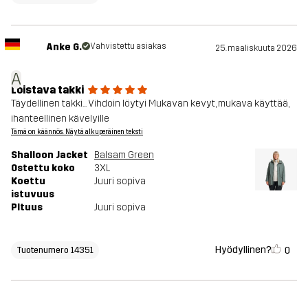
Anke G.
Vahvistettu asiakas
25. maaliskuuta 2026
A
Loistava takki
Täydellinen takki... Vihdoin löytyi Mukavan kevyt, mukava käyttää,
ihanteellinen kävelyille
Tämä on käännös. Näytä alkuperäinen teksti
Shalloon Jacket
Balsam Green
Ostettu koko
3XL
Koettu
Juuri sopiva
istuvuus
PItuus
Juuri sopiva
Hyödyllinen?
0
Tuotenumero 14351