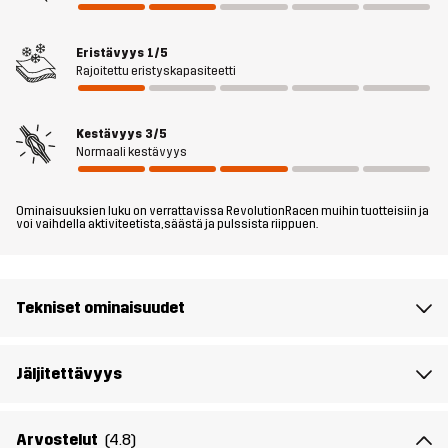
ja kolmella käytännöllisellä taskulla. Tämä on takkivalintasi
rennoille kävelylenkeille ja jokapäiväiseen ulkoiluun.
Eristävyys
1/5
Rajoitettu eristyskapasiteetti
Malli
on 175 cm ja käyttää kokoa M
Istuvuus
REGULAR
Kestävyys
3/5
Normaali kestävyys
Materiaali
56% Polyamidi (Kierrätetty) , 44%
Puuvillaa
Ominaisuuksien luku on verrattavissa RevolutionRacen muihin tuotteisiin ja
voi vaihdella aktiviteetista, säästä ja pulssista riippuen.
Vuori
95% Polyesteria (Kierrätettyä), 5%
Polyesteria
Tekniset ominaisuudet
Aktiviteetteihin
JOKAPÄIVÄINEN KÄYTTÖ
Jäljitettävyys
Tuotenumero
14351_2001
Arvostelut
(4.8)