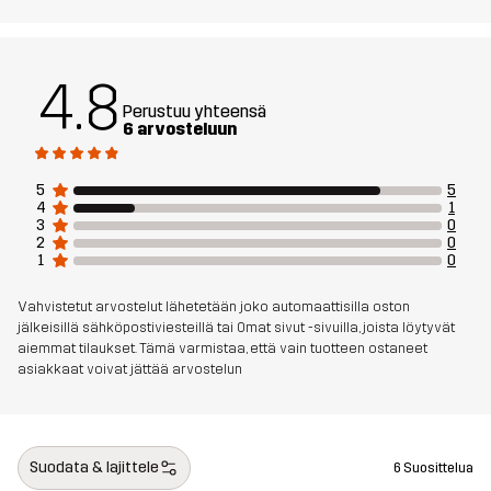
4.8
Perustuu yhteensä
6 arvosteluun
5
5
4
1
3
0
2
0
1
0
Vahvistetut arvostelut lähetetään joko automaattisilla oston
jälkeisillä sähköpostiviesteillä tai Omat sivut -sivuilla, joista löytyvät
aiemmat tilaukset. Tämä varmistaa, että vain tuotteen ostaneet
asiakkaat voivat jättää arvostelun
Suodata & lajittele
6 Suosittelua