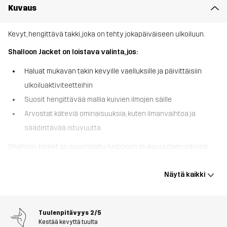
Kuvaus
Kevyt, hengittävä takki, joka on tehty jokapäiväiseen ulkoiluun.
Shalloon Jacket on loistava valinta, jos:
Haluat mukavan takin kevyille vaelluksille ja päivittäisiin
ulkoiluaktiviteetteihin
Suosit hengittävää mallia kuivien ilmojen säille
Arvostat käteviä ominaisuuksia, kuten ilmanvaihtoa ja
säädettävää istuvuutta
Shalloon Jacket on suunniteltu helppoon mukavuuteen päivinä,
jolloin et tarvitse täyttä sääsuojaa. Pehmeä verkkovuori lisää
hengittävyyttä, kun taas DWR-käsitelty pinta antaa kevyen
Näytä kaikki
suojan odottamatonta tihkusadetta vastaan. Tuuletus käsivarsien
alla päästää ylimääräisen lämmön pois, ja säädettävä huppu,
hihansuut ja helma antavat sinulle mahdollisuuden räätälöidä
Tuulenpitävyys
2/5
istuvuutta. Takki on viimeistelty kaksisuuntaisella etuvetoketjulla
Kestää kevyttä tuulta