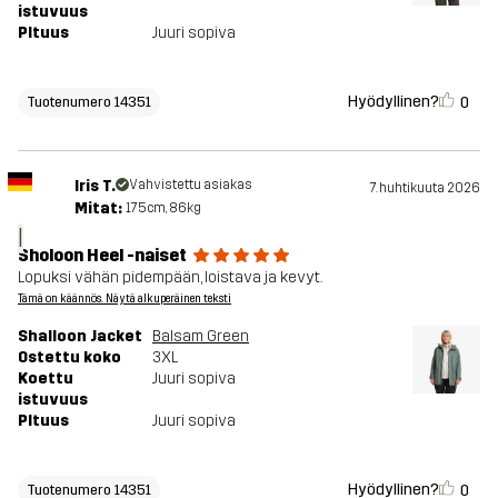
istuvuus
PItuus
Juuri sopiva
Hyödyllinen?
0
Tuotenumero 14351
Iris T.
Vahvistettu asiakas
7. huhtikuuta 2026
Mitat:
175cm, 86kg
I
Sholoon Heel -naiset
Lopuksi vähän pidempään, loistava ja kevyt.
Tämä on käännös. Näytä alkuperäinen teksti
Shalloon Jacket
Balsam Green
Ostettu koko
3XL
Koettu
Juuri sopiva
istuvuus
PItuus
Juuri sopiva
Hyödyllinen?
0
Tuotenumero 14351