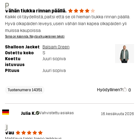
P
Vähän tiukka rinnan päällä.
Kaikki oli täydellistä, paitsi että se oli hieman tiukka rinnan päällä.
Hyvä olkapäiden leveys, usein vähän liian kapea olkapäiden yli
muissa kaupoissa.
Tämä on käännös. Näytä alkuperäinen teksti
Shalloon Jacket
Balsam Green
Ostettu koko
S
Koettu
Juuri sopiva
istuvuus
PItuus
Juuri sopiva
Hyödyllinen?
0
Tuotenumero 14351
Julia K.
Vahvistettu asiakas
16. kesäkuuta 2026
J
Vau
Mahtava takki, hieno leikkaus