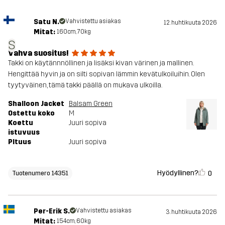
Satu N.
Vahvistettu asiakas
12. huhtikuuta 2026
Mitat:
160cm, 70kg
S
Vahva suositus!
Takki on käytännnöllinen ja lisäksi kivan värinen ja mallinen.
Hengittää hyvin ja on silti sopivan lämmin kevätulkoiluihin. Olen
tyytyväinen, tämä takki päällä on mukava ulkoilla.
Shalloon Jacket
Balsam Green
Ostettu koko
M
Koettu
Juuri sopiva
istuvuus
PItuus
Juuri sopiva
Hyödyllinen?
0
Tuotenumero 14351
Per-Erik S.
Vahvistettu asiakas
3. huhtikuuta 2026
Mitat:
154cm, 60kg