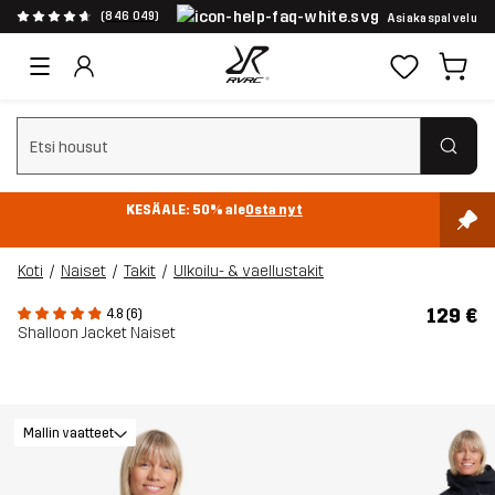
(846 049)
Asiakaspalvelu
Tyhjennä haku
KESÄALE: 50% ale
Osta nyt
Koti
Naiset
Takit
Ulkoilu- & vaellustakit
129 €
4.8 (6)
Shalloon Jacket Naiset
Mallin vaatteet