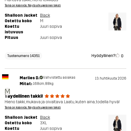
Tämä on käännös. Näytä alkuperäinen teksti
Shalloon Jacket
Black
Ostettu koko
M
Koettu
Juuri sopiva
istuvuus
PItuus
Juuri sopiva
Hyödyllinen?
0
Tuotenumero 14351
Marlies D.
Vahvistettu asiakas
13. huhtikuuta 2026
Mitat:
168cm, 88kg
M
Täydellinen takki!
Hieno takki, mukava ja oivaltava. Laatu, kuten aina, todella hyvä!
Tämä on käännös. Näytä alkuperäinen teksti
Shalloon Jacket
Black
Ostettu koko
3XL
Koettu
Juuri sopiva