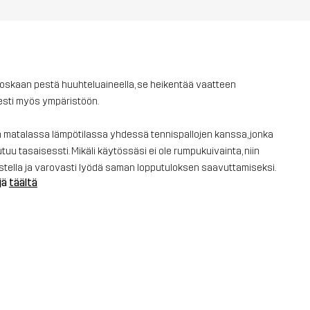
a koskaan pestä huuhteluaineella, se heikentää vaatteen
sesti myös ympäristöön.
n matalassa lämpötilassa yhdessä tennispallojen kanssa, jonka
uu tasaisessti. Mikäli käytössäsi ei ole rumpukuivainta, niin
istella ja varovasti lyödä saman lopputuloksen saavuttamiseksi.
jä
täältä