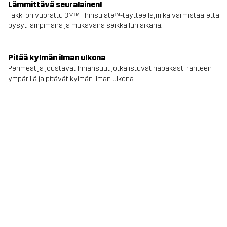
Lämmittävä seuralainen!
Takki on vuorattu 3M™ Thinsulate™-täytteellä, mikä varmistaa, että
pysyt lämpimänä ja mukavana seikkailun aikana.
Pitää kylmän ilman ulkona
Pehmeät ja joustavat hihansuut jotka istuvat napakasti ranteen
ympärillä ja pitävät kylmän ilman ulkona.