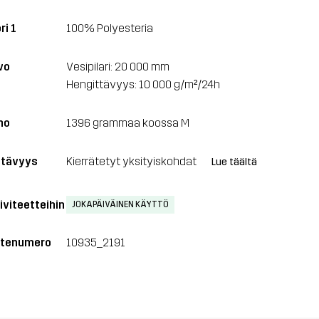
ri 1
100% Polyesteria
vo
Vesipilari: 20 000 mm
Hengittävyys: 10 000 g/m²/24h
no
1396 grammaa koossa M
tävyys
Kierrätetyt yksityiskohdat
Lue täältä
iviteetteihin
JOKAPÄIVÄINEN KÄYTTÖ
tenumero
10935_2191