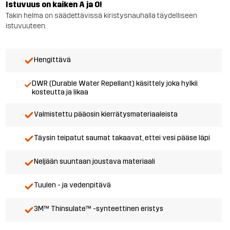
Istuvuus on kaiken A ja O!
Takin helma on säädettävissä kiristysnauhalla täydelliseen
istuvuuteen.
Hengittävä
DWR (Durable Water Repellant) käsittely joka hylkii
kosteutta ja likaa
Valmistettu pääosin kierrätysmateriaaleista
Täysin teipatut saumat takaavat, ettei vesi pääse läpi
Neljään suuntaan joustava materiaali
Tuulen - ja vedenpitävä
3M™ Thinsulate™ -synteettinen eristys