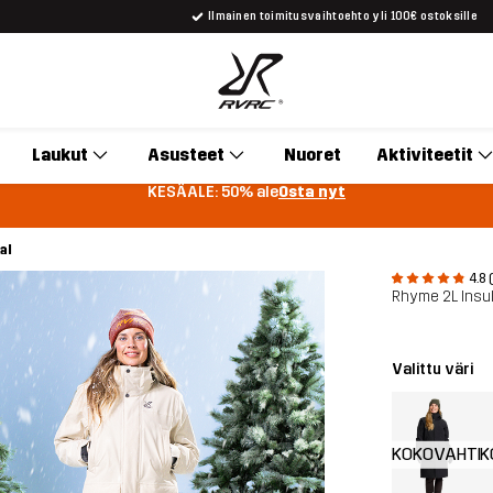
Ilmainen toimitusvaihtoehto yli 100€ ostoksille
Laukut
Asusteet
Nuoret
Aktiviteetit
KESÄALE: 50% ale
Osta nyt
al
4.8 
Rhyme 2L Insu
Valittu väri
KOKOVAHTI
K