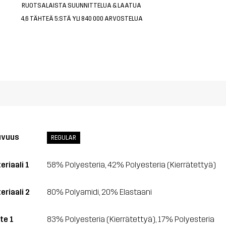
RUOTSALAISTA SUUNNITTELUA & LAATUA
4,6 TÄHTEÄ 5:STÄ YLI 840 000 ARVOSTELUA
uvuus
REGULAR
eriaali 1
58% Polyesteria, 42% Polyesteria (Kierrätettyä)
eriaali 2
80% Polyamidi, 20% Elastaani
te 1
83% Polyesteria (Kierrätettyä), 17% Polyesteria