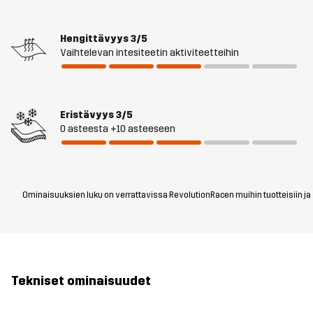
Hengittävyys
3/5
Vaihtelevan intesiteetin aktiviteetteihin
Eristävyys
3/5
0 asteesta +10 asteeseen
Ominaisuuksien luku on verrattavissa RevolutionRacen muihin tuotteisiin ja vo
Tekniset ominaisuudet