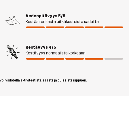
Vedenpitävyys
5/5
Kestää runsasta pitkäkestoista sadetta
Kestävyys
4/5
Kestävyys normaalista korkeaan
i vaihdella aktiviteetista, säästä ja pulssista riippuen.