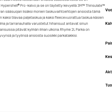
t Hypershell® Pro -kalvo ja se on täytetty kevyellä 3M™ Thinsulate™
Vuo
stavan sääsuojan lisäksi monien taskuvaihtoehtojen ansiosta tämä
n kaksi tilavaa paljetaskua ja kaksi fleecevuorattua taskua käsien
Kal
lma ja tarranauhalla varustetut hihansuut antavat sinun
ihansuissa pitävät kylmän ilman ulkona. Rhyme 2L Parka on
kyvynsä ja tyylinsä ansiosta suosikki parkatakkisi.
Pai
Kes
Akt
Tuo