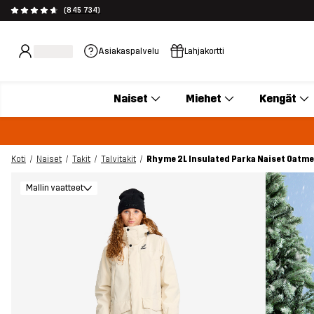
(845 734)
Asiakaspalvelu
Lahjakortti
Naiset
Miehet
Kengät
Koti
Naiset
Takit
Talvitakit
Rhyme 2L Insulated Parka Naiset Oatme
Mallin vaatteet