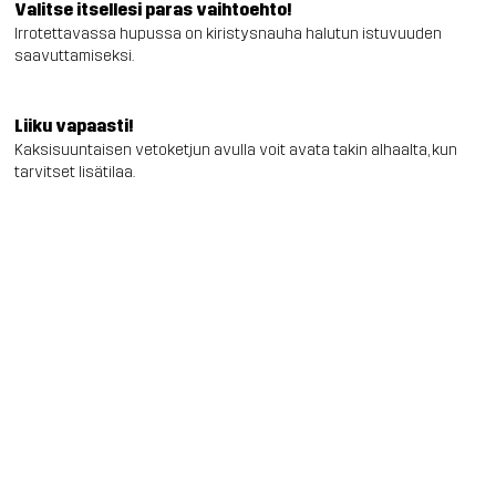
Valitse itsellesi paras vaihtoehto!
Irrotettavassa hupussa on kiristysnauha halutun istuvuuden
saavuttamiseksi.
Liiku vapaasti!
Kaksisuuntaisen vetoketjun avulla voit avata takin alhaalta, kun
tarvitset lisätilaa.