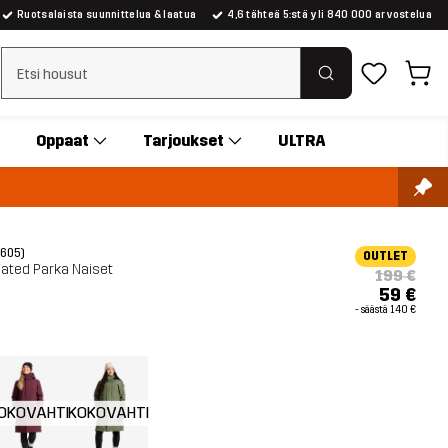
Ruotsalaista suunnittelua & laatua
4,6 tähteä 5:stä yli 840 000 arvostelua
Tyhjennä haku
Oppaat
Tarjoukset
ULTRA
(605)
OUTLET
lated Parka Naiset
199 €
59 €
- säästä
140 €
OKOVAHTI
KOKOVAHTI