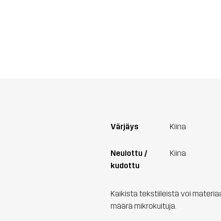
Värjäys
Kiina
Neulottu /
Kiina
kudottu
Kaikista tekstiileistä voi materi
määrä mikrokuituja.