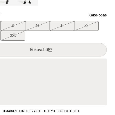
i
Koko-opas
S
M
L
XL
3XL
avaa ikkunan, joka vahvistaa uuden tuotteen ostoskorissa
tavilla
Kokovahti
ILMAINEN TOIMITUSVAIHTOEHTO YLI 100€ OSTOKSILLE