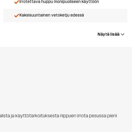
Irrotettava huppu monipuoliseen käyttöön
Kaksisuuntainen vetoketju edessä
Näytä lisää
aalista ja käyttötarkoituksesta riippuen irrota pesussa pieni