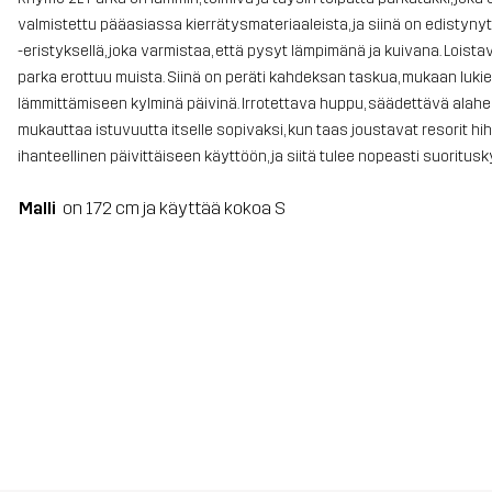
valmistettu pääasiassa kierrätysmateriaaleista, ja siinä on edistyny
-eristyksellä, joka varmistaa, että pysyt lämpimänä ja kuivana. Loi
parka erottuu muista. Siinä on peräti kahdeksan taskua, mukaan lukie
lämmittämiseen kylminä päivinä. Irrotettava huppu, säädettävä alahe
mukauttaa istuvuutta itselle sopivaksi, kun taas joustavat resorit h
ihanteellinen päivittäiseen käyttöön, ja siitä tulee nopeasti suoritus
Malli
on 172 cm ja käyttää kokoa S