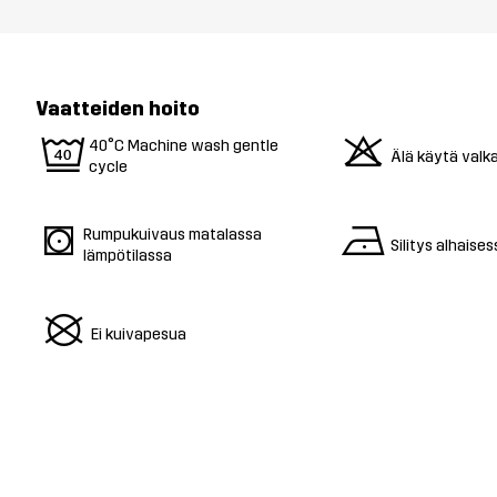
Vaatteiden hoito
9
o
40°C Machine wash gentle
Älä käytä valk
cycle
s
n
Rumpukuivaus matalassa
Silitys alhaise
lämpötilassa
U
Ei kuivapesua