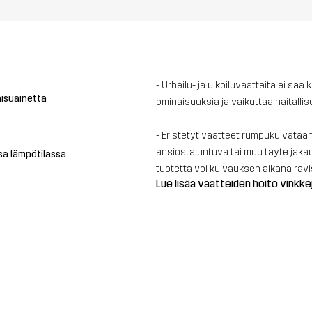
- Urheilu- ja ulkoiluvaatteita ei sa
aisuainetta
ominaisuuksia ja vaikuttaa haitalli
- Eristetyt vaatteet rumpukuivataa
ansiosta untuva tai muu täyte jakaut
ssa lämpötilassa
tuotetta voi kuivauksen aikana rav
Lue lisää vaatteiden hoito vinkke