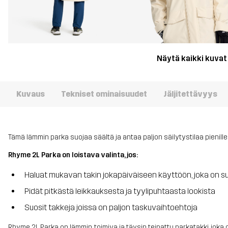
Näytä kaikki kuvat
Kuvaus
Tekniset ominaisuudet
Jäljitettävyys
Tämä lämmin parka suojaa säältä ja antaa paljon säilytystilaa pienille 
Rhyme 2L Parka on loistava valinta, jos:
Haluat mukavan takin jokapäiväiseen käyttöön, joka on suu
Pidät pitkästä leikkauksesta ja tyylipuhtaasta lookista
Suosit takkeja joissa on paljon taskuvaihtoehtoja
Rhyme 2L Parka on lämmin, toimiva ja täysin teipattu parkatakki, joka