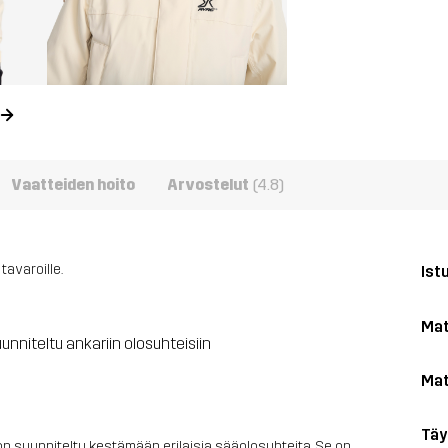
Vaatteiden hoito
Arvostelut
(4.8)
tavaroille.
Ist
Mat
nniteltu ankariin olosuhteisiin
Mat
Täy
 on suunniteltu kestämään erilaisia sääolosuhteita. Se on