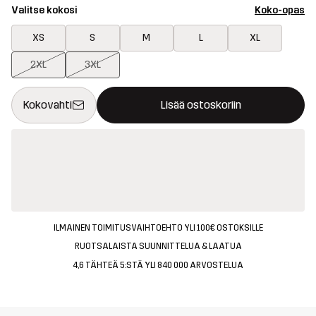
Valitse kokosi
Koko-opas
XS
S
M
L
XL
2XL
3XL
Tämä painike avaa ikkunan, joka vahvistaa uuden tuotteen osto
{{size}} ei saatavilla
Kokovahti
Lisää ostoskoriin
ILMAINEN TOIMITUSVAIHTOEHTO YLI 100€ OSTOKSILLE
RUOTSALAISTA SUUNNITTELUA & LAATUA
4,6 TÄHTEÄ 5:STÄ YLI 840 000 ARVOSTELUA