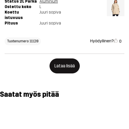
Status 2L Parka
Aluminium
Ostettu koko
L
Koettu
Juuri sopiva
istuvuus
PItuus
Juuri sopiva
Hyödyllinen?
0
Tuotenumero 11128
Lataa lisää
Saatat myös pitää