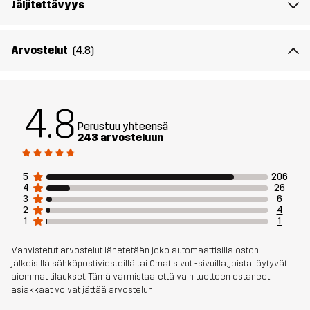
Jäljitettävyys
Vuori 1
95% Polyesteria (Kierrätettyä), 5%
Polyesteria
Arvostelut
(4.8)
Vuori 2
100% Polyesteria
Kalvo
Vesipilari: 20 000 mm
4.8
Hengittävyys: 10 000 g/m²/24h
Perustuu yhteensä
243 arvosteluun
Paino
950 grammaa koossa M
5
206
4
26
Kestävyys
Kierrätetyt yksityiskohdat
Lue täältä
3
6
2
4
1
1
Aktiviteetteihin
JOKAPÄIVÄINEN KÄYTTÖ
Vahvistetut arvostelut lähetetään joko automaattisilla oston
jälkeisillä sähköpostiviesteillä tai Omat sivut -sivuilla, joista löytyvät
Tuotenumero
11128_2883
aiemmat tilaukset. Tämä varmistaa, että vain tuotteen ostaneet
asiakkaat voivat jättää arvostelun