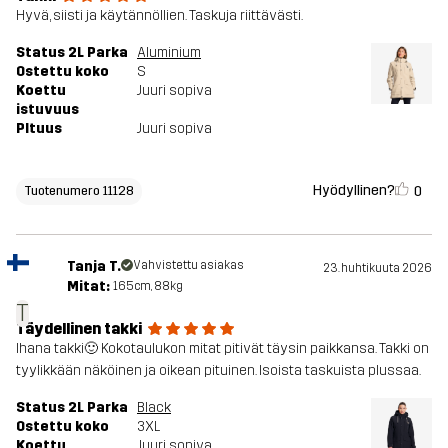
Hyvä, siisti ja käytännöllien. Taskuja riittävästi.
Status 2L Parka
Aluminium
Ostettu koko
S
Koettu
Juuri sopiva
istuvuus
PItuus
Juuri sopiva
Hyödyllinen?
0
Tuotenumero 11128
Tanja T.
Vahvistettu asiakas
23. huhtikuuta 2026
Mitat:
165cm, 88kg
T
Täydellinen takki
Ihana takki🙂 Kokotaulukon mitat pitivät täysin paikkansa. Takki on
tyylikkään näköinen ja oikean pituinen. Isoista taskuista plussaa.
Status 2L Parka
Black
Ostettu koko
3XL
Koettu
Juuri sopiva