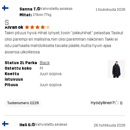
Sanna T.
Vahvistettu asiakas
1. toukokuuta 2026
Mitat:
178cm, 77kg
S
Aivan ok
Takin pituus hyvä. Hihat lyhyet, tosin "pikkuhihat" pelastaa. Taskut
olisi parempi eri mallisina, niin olisi paremman näköinen. Takki ei
istu parhaalla mahdollisella tavalla päälle, mutta hyvin ajaa
asiansa ulkoillessa.
Status 2L Parka
Black
Ostettu koko
M
Koettu
Juuri sopiva
istuvuus
PItuus
Juuri sopiva
Hyödyllinen?
0
Tuotenumero 11128
Heli G.
Vahvistettu asiakas
26. huhtikuuta 2026