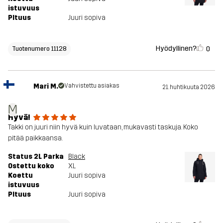
istuvuus
PItuus
Juuri sopiva
Hyödyllinen?
0
Tuotenumero 11128
Mari M.
Vahvistettu asiakas
21. huhtikuuta 2026
M
Hyvä!
Takki on juuri niin hyvä kuin luvataan, mukavasti taskuja. Koko
pitää paikkaansa.
Status 2L Parka
Black
Ostettu koko
XL
Koettu
Juuri sopiva
istuvuus
PItuus
Juuri sopiva