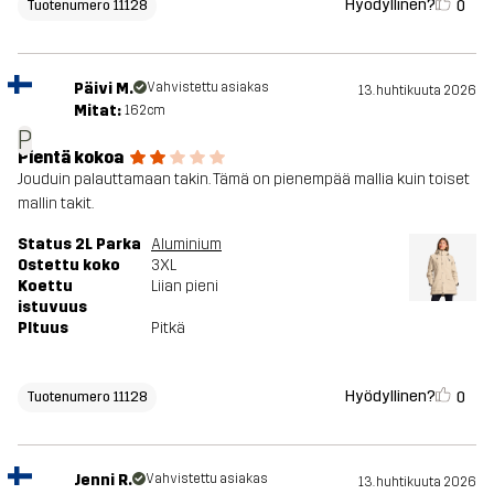
Hyödyllinen?
0
Tuotenumero 11128
Päivi M.
Vahvistettu asiakas
13. huhtikuuta 2026
Mitat:
162cm
P
Pientä kokoa
Jouduin palauttamaan takin. Tämä on pienempää mallia kuin toiset
mallin takit.
Status 2L Parka
Aluminium
Ostettu koko
3XL
Koettu
Liian pieni
istuvuus
PItuus
Pitkä
Hyödyllinen?
0
Tuotenumero 11128
Jenni R.
Vahvistettu asiakas
13. huhtikuuta 2026