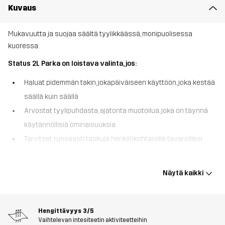
Kuvaus
Mukavuutta ja suojaa säältä tyylikkäässä, monipuolisessa
kuoressa.
Status 2L Parka on loistava valinta, jos:
Haluat pidemmän takin, jokapäiväiseen käyttöön, joka kestää
säällä kuin säällä
Arvostat tyylipuhdasta, ajatonta muotoilua, joka on täynnä
käytännöllisiä ominaisuuksia
Tarvitset runsaasti taskuja henkilökohtaisille tavaroillesi
Status 2L Parka on 2-kerroksinen kuoritakki, jonka avulla voit
selviytyä arvaamattomista sääolosuhteista tyylikkäästi. Tässä
Näytä kaikki
tuulen- ja vedenpitävässä takissa on täysin teipatut saumat,
DWR-viimeistely ja vettähylkivät vetoketjut, jotka pitävät sinut
kuivana ja mukavana säästä riippumatta. Säädettävä huppu on
Hengittävyys
3/5
irrotettava, ja takaosan tuuletus auttaa ylläpitämään
Vaihtelevan intesiteetin aktiviteetteihin