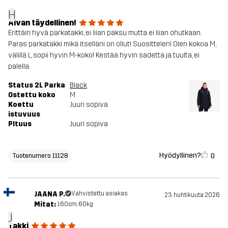
H
Aivan täydellinen!
Erittäin hyvä parkatakki, ei liian paksu mutta ei liian ohutkaan.
Paras parkatakki mikä itselläni on ollut! Suosittelen! Olen kokoa M,
välillä L, sopii hyvin M-koko! Kestää hyvin sadetta ja tuulta, ei
palella.
Status 2L Parka
Black
Ostettu koko
M
Koettu
Juuri sopiva
istuvuus
PItuus
Juuri sopiva
Hyödyllinen?
0
Tuotenumero 11128
JAANA P.
Vahvistettu asiakas
23. huhtikuuta 2026
Mitat:
160cm, 60kg
J
Takki