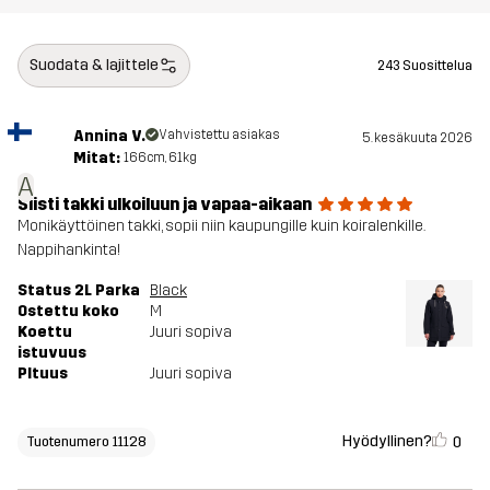
Suodata & lajittele
243 Suosittelua
Annina V.
Vahvistettu asiakas
5. kesäkuuta 2026
Mitat:
166cm, 61kg
A
Siisti takki ulkoiluun ja vapaa-aikaan
Monikäyttöinen takki, sopii niin kaupungille kuin koiralenkille.
Nappihankinta!
Status 2L Parka
Black
Ostettu koko
M
Koettu
Juuri sopiva
istuvuus
PItuus
Juuri sopiva
Hyödyllinen?
0
Tuotenumero 11128