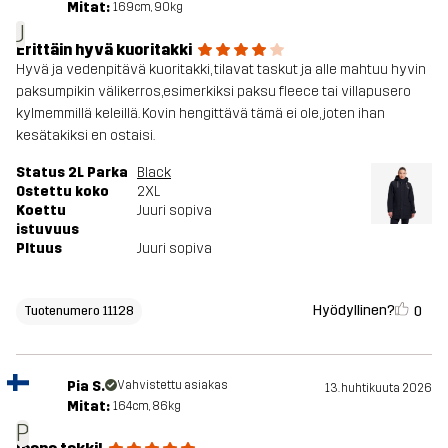
Mitat:
169cm, 90kg
J
Erittäin hyvä kuoritakki
Hyvä ja vedenpitävä kuoritakki, tilavat taskut ja alle mahtuu hyvin
paksumpikin välikerros,esimerkiksi paksu fleece tai villapusero
kylmemmillä keleillä. Kovin hengittävä tämä ei ole, joten ihan
kesätakiksi en ostaisi.
Status 2L Parka
Black
Ostettu koko
2XL
Koettu
Juuri sopiva
istuvuus
PItuus
Juuri sopiva
Hyödyllinen?
0
Tuotenumero 11128
Pia S.
Vahvistettu asiakas
13. huhtikuuta 2026
Mitat:
164cm, 86kg
P