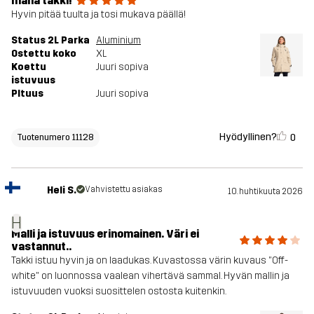
Ihana takki!
Hyvin pitää tuulta ja tosi mukava päällä!
Status 2L Parka
Aluminium
Ostettu koko
XL
Koettu
Juuri sopiva
istuvuus
PItuus
Juuri sopiva
Hyödyllinen?
0
Tuotenumero 11128
Heli S.
Vahvistettu asiakas
10. huhtikuuta 2026
H
Malli ja istuvuus erinomainen. Väri ei
vastannut..
Takki istuu hyvin ja on laadukas. Kuvastossa värin kuvaus "Off-
white" on luonnossa vaalean vihertävä sammal. Hyvän mallin ja
istuvuuden vuoksi suosittelen ostosta kuitenkin.