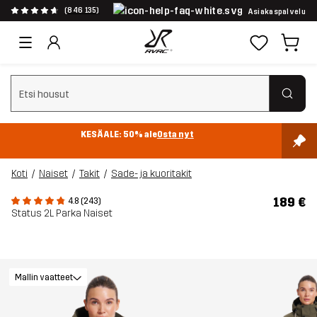
(846 135)
Asiakaspalvelu
Tyhjennä haku
KESÄALE: 50% ale
Osta nyt
Koti
Naiset
Takit
Sade- ja kuoritakit
189 €
4.8 (243)
Status 2L Parka Naiset
Mallin vaatteet