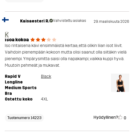
Kaisaesteri R.
Vahvistettu asiakas
29. maaliskuuta 2026
K
Isoa kokoa
Iso rintaisena kävi ensimmäistä kertaa, että olikin liian isot liivit.
Vaihdoin pienempään kokoon mutta olisi saanut olla siitäkin vielä
pienempi. Ympärysmitta saisi olla napakampi, vaikka kuppi hyvä.
Muutoin pehmeät ja mukavat.
Rapid V
Black
Longline
Medium Sports
Bra
Ostettu koko
4XL
Hyödyllinen?
0
Tuotenumero 14223