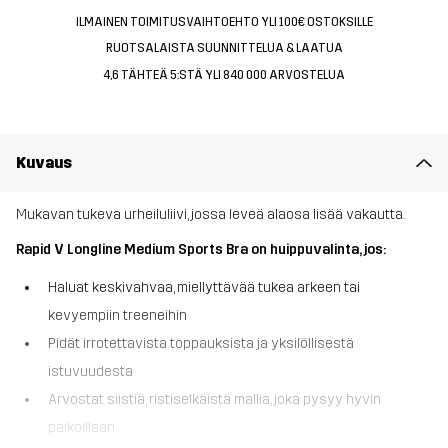
ILMAINEN TOIMITUSVAIHTOEHTO YLI 100€ OSTOKSILLE
RUOTSALAISTA SUUNNITTELUA & LAATUA
4,6 TÄHTEÄ 5:STÄ YLI 840 000 ARVOSTELUA
Kuvaus
Mukavan tukeva urheiluliivi, jossa leveä alaosa lisää vakautta.
Rapid V Longline Medium Sports Bra on huippuvalinta, jos:
Haluat keskivahvaa, miellyttävää tukea arkeen tai
kevyempiin treeneihin
Pidät irrotettavista toppauksista ja yksilöllisestä
istuvuudesta
Arvostat siistiä, ristiselkäistä mallia, joka pysyy hyvin
paikoillaan