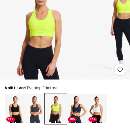
Valittu väri
Evening Primrose
25%
25%
25%