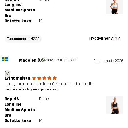
Longline
Medium Sports
Bra
Ostettu koko
M
Hyödyllinen?
0
Tuotenumero 14223
Madelen Ö.
Vahvistettu asiakas
21. kesäkuuta 2026
M
Erinomaista
Istuu juuri niin kuin haluan. Oikea helma rinnan alla.
Tämä on käännös. Näytä alkuperäinen teksti
Rapid V
Black
Longline
Medium Sports
Bra
Ostettu koko
M