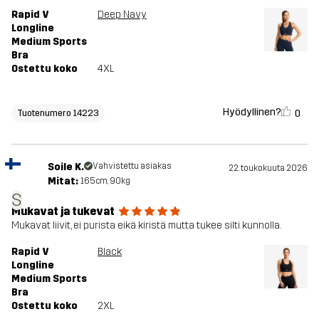
Rapid V
Deep Navy
Longline
Medium Sports
Bra
Ostettu koko
4XL
Hyödyllinen?
0
Tuotenumero 14223
Soile K.
Vahvistettu asiakas
22. toukokuuta 2026
Mitat:
165cm, 90kg
S
Mukavat ja tukevat
Mukavat liivit, ei purista eikä kiristä mutta tukee silti kunnolla.
Rapid V
Black
Longline
Medium Sports
Bra
Ostettu koko
2XL