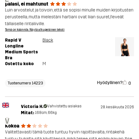
palasi, ei mahtunut
Luin arvostelut ja toivoin, että se sopisi minulle muiden kirjoitusten
perusteella, mutta mielestäni hartiani ovat liian suuret/leveät
tällaiselle rintaliiville.
Tämä on käännös. Näytä alkuperäinen teksti
Rapid V
Black
Longline
Medium Sports
Bra
Ostettu koko
M
Hyödyllinen?
0
Tuotenumero 14223
Victoria H.
Vahvistettu asiakas
28. kesäkuuta 2026
Mitat:
168cm, 66kg
V
Kokoa
Valitettavasti tämä tuote tuntuu hyvin rajoittavalta, rintakehä
tuntuu tiukalta sitä käyttäessä, mikä tekee siitä epämukavan. Itse