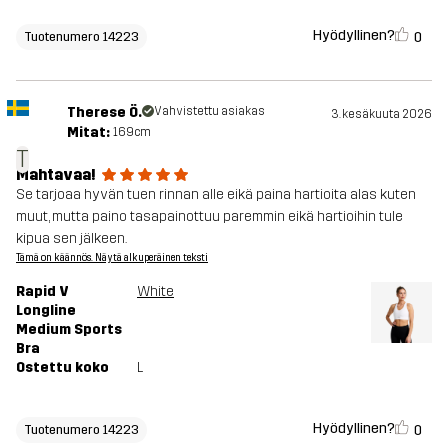
Hyödyllinen?
0
Tuotenumero 14223
Therese Ö.
Vahvistettu asiakas
3. kesäkuuta 2026
Mitat:
169cm
T
Mahtavaa!
Se tarjoaa hyvän tuen rinnan alle eikä paina hartioita alas kuten
muut, mutta paino tasapainottuu paremmin eikä hartioihin tule
kipua sen jälkeen.
Tämä on käännös. Näytä alkuperäinen teksti
Rapid V
White
Longline
Medium Sports
Bra
Ostettu koko
L
Hyödyllinen?
0
Tuotenumero 14223