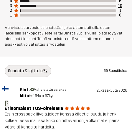
4
6
3
10
2
1
Aktiviteetteihin
JUOKSU JA TREENI
1
0
Vahvistetut arvostelut lähetetään joko automaattisilla oston
Tuotenumero
14223_2198
jälkeisillä sähköpostiviesteillä tai Omat sivut -sivuilla, joista löytyvät
aiemmat tilaukset. Tämä varmistaa, että vain tuotteen ostaneet
asiakkaat voivat jättää arvostelun
Suodata & lajittele
59 Suosittelua
Pia L.
Vahvistettu asiakas
21. kesäkuuta 2026
Mitat:
154cm, 97kg
P
Erinomaiset TOS-oireiselle
Etsin crossback-liivejä, joiden kanssa kädet ei puudu ja henki
kulkee. Tässä mallissa koko on riittävän iso ja olkaimet ei paina
väärältä kohdalta hartioita.