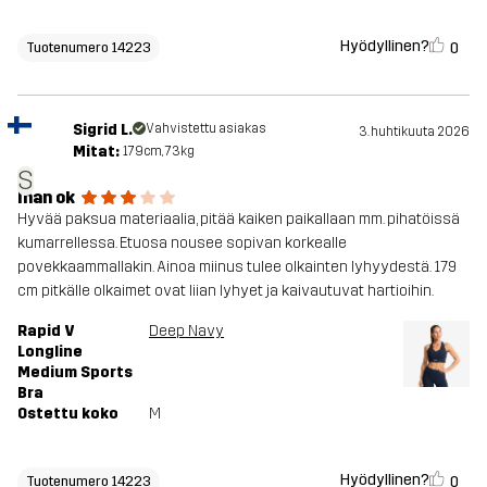
Hyödyllinen?
0
Tuotenumero 14223
Sigrid L.
Vahvistettu asiakas
3. huhtikuuta 2026
Mitat:
179cm, 73kg
S
Ihan ok
Hyvää paksua materiaalia, pitää kaiken paikallaan mm. pihatöissä
kumarrellessa. Etuosa nousee sopivan korkealle
povekkaammallakin. Ainoa miinus tulee olkainten lyhyydestä. 179
cm pitkälle olkaimet ovat liian lyhyet ja kaivautuvat hartioihin.
Rapid V
Deep Navy
Longline
Medium Sports
Bra
Ostettu koko
M
Hyödyllinen?
0
Tuotenumero 14223