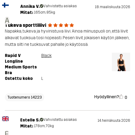
Annika V.
Vahvistettu asiakas
18. maaliskuuta 2026
Mitat:
165cm, 85kg
A
Tukeva sporttiliivi
Napakka, tukeva ja hyvinistuva liivi. Ainoa miinuspuoli on, että liivit
alkavat tuoksua tosi nopeasti. Pesen liivit jokaisen käytön jälkeen,
mutta silti ne tuoksuvat pahalle jo käytössä.
Rapid V
Black
Longline
Medium Sports
Bra
Ostettu koko
L
Hyödyllinen?
0
Tuotenumero 14223
Estelle S.
Vahvistettu asiakas
14. heinäkuuta 2026
Mitat:
178cm, 70kg
E