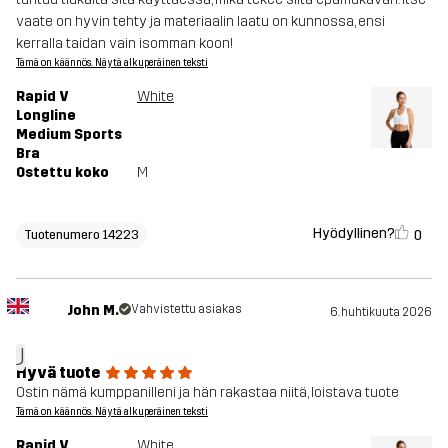
vaate on hyvin tehty ja materiaalin laatu on kunnossa, ensi
kerralla taidan vain isomman koon!
Tämä on käännös. Näytä alkuperäinen teksti
Rapid V
White
Longline
Medium Sports
Bra
Ostettu koko
M
Hyödyllinen?
0
Tuotenumero 14223
John M.
Vahvistettu asiakas
6. huhtikuuta 2026
J
Hyvä tuote
Ostin nämä kumppanilleni ja hän rakastaa niitä, loistava tuote
Tämä on käännös. Näytä alkuperäinen teksti
Rapid V
White