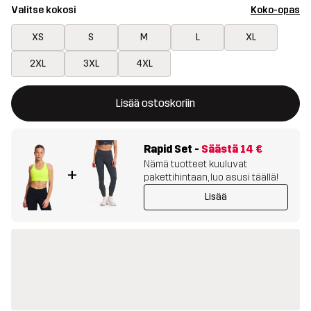
Valitse kokosi
Koko-opas
XS
S
M
L
XL
2XL
3XL
4XL
Tämä painike avaa ikkunan, joka vahvistaa uuden tuotteen osto
{{size}} ei saatavilla
Lisää ostoskoriin
Rapid Set
-
Säästä
14 €
Nämä tuotteet kuuluvat
+
pakettihintaan, luo asusi täällä!
Lisää