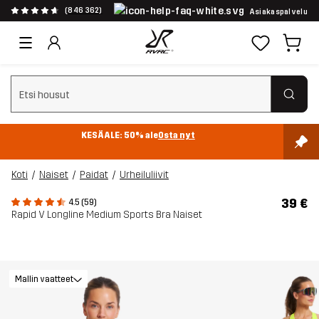
(846 362)
Asiakaspalvelu
Tyhjennä haku
KESÄALE: 50% ale
Osta nyt
Koti
Naiset
Paidat
Urheiluliivit
39 €
4.5 (59)
Rapid V Longline Medium Sports Bra Naiset
Mallin vaatteet