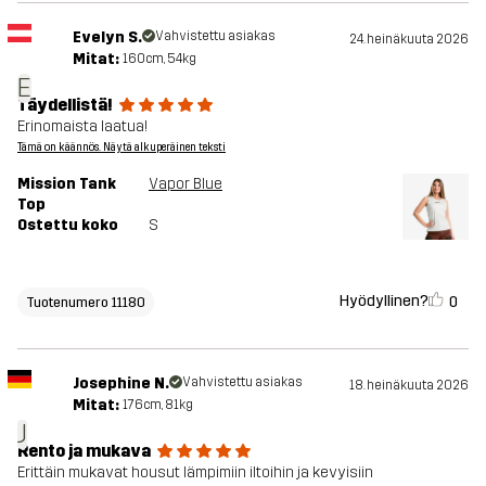
Evelyn S.
Vahvistettu asiakas
24. heinäkuuta 2026
Mitat:
160cm, 54kg
E
Täydellistä!
Erinomaista laatua!
Tämä on käännös. Näytä alkuperäinen teksti
Mission Tank
Vapor Blue
Top
Ostettu koko
S
Hyödyllinen?
0
Tuotenumero 11180
Josephine N.
Vahvistettu asiakas
18. heinäkuuta 2026
Mitat:
176cm, 81kg
J
Rento ja mukava
Erittäin mukavat housut lämpimiin iltoihin ja kevyisiin