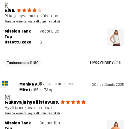
K
Kiva.
Pitkä ja hyvä, mutta vähän iso.
Tämä on käännös. Näytä alkuperäinen teksti
Mission Tank
Vapor Blue
Top
Ostettu koko
S
Hyödyllinen?
0
Tuotenumero 11180
Monika A.
Vahvistettu asiakas
30. heinäkuuta 2025
Mitat:
165cm, 73kg
M
Mukava ja hyvä istuvuus.
Hyvä ja mukava materiaali
Tämä on käännös. Näytä alkuperäinen teksti
Mission Tank
Copper Tan
Top