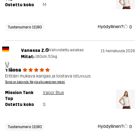
Ostettu koko
M
Hyödyllinen?
0
Tuotenumero 11180
Vanessa Z.
Vahvistettu asiakas
13. heinäkuuta 2026
Mitat:
160cm, 53kg
V
Yläosa
Erittäin mukava kangas ja loistava istuvuus.
Tämä on käännös. Näytä alkuperäinen teksti
Mission Tank
Vapor Blue
Top
Ostettu koko
S
Hyödyllinen?
0
Tuotenumero 11180