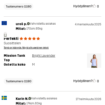
Hyödyllinen?
0
Tuotenumero 11180
uroš p.
Vahvistettu asiakas
4. marraskuuta 2025
Mitat:
170cm, 65kg
u
Perfekti
Suosittelen
Tämä on käännös. Näytä alkuperäinen teksti
Mission Tank
Bright Lavender
Top
Ostettu koko
M
Hyödyllinen?
0
Tuotenumero 11180
Karin N.
Vahvistettu asiakas
27. helmikuuta 2026
Mitat:
174cm, 63kg