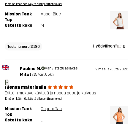
Tämä on käännös. Näytä alkuperäinen teksti
Mission Tank
Vapor Blue
Top
Ostettu koko
M
Hyödyllinen?
0
Tuotenumero 11180
Pauline M.
Vahvistettu asiakas
2. maaliskuuta 2026
Mitat:
157cm, 65kg
P
Hienoa materiaalia
Erittäin mukava käyttää ja nopea pesu ja kuivaus
Tämä on käännös. Näytä alkuperäinen teksti
Mission Tank
Copper Tan
Top
Ostettu koko
L