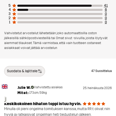
5
41
4
6
3
0
2
0
1
0
Vahvistetut arvostelut lähetetään joko automaattisilla oston
jälkeisillä sähköpostiviesteillä tai Omat sivut -sivuilla, joista löytyvät
aiemmat tilaukset. Tämä varmistaa, että vain tuotteen ostaneet
asiakkaat voivat jättää arvostelun
Suodata & lajittele
47 Suosittelua
Julie W.
Vahvistettu asiakas
25. heinäkuuta 2026
Mitat:
173cm, 59kg
J
Keskikokoinen hihaton toppi istuu hyvin.
Minulla oli pieni ongelma toimituksen kanssa, mutta RR:t olivat niin
hyviä ja ratkaisivat ongelman heti tiedustelun jälkeen.