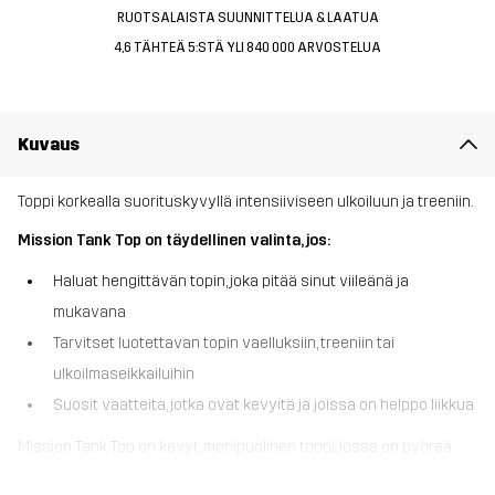
RUOTSALAISTA SUUNNITTELUA & LAATUA
4,6 TÄHTEÄ 5:STÄ YLI 840 000 ARVOSTELUA
Kuvaus
Toppi korkealla suorituskyvyllä intensiiviseen ulkoiluun ja treeniin.
Mission Tank Top on täydellinen valinta, jos:
Haluat hengittävän topin, joka pitää sinut viileänä ja
mukavana
Tarvitset luotettavan topin vaelluksiin, treeniin tai
ulkoilmaseikkailuihin
Suosit vaatteita, jotka ovat kevyitä ja joissa on helppo liikkua
Mission Tank Top on kevyt, monipuolinen toppi, jossa on pyöreä
kaula-aukko, jonka voit valita mihin tahansa aktiviteettiin.