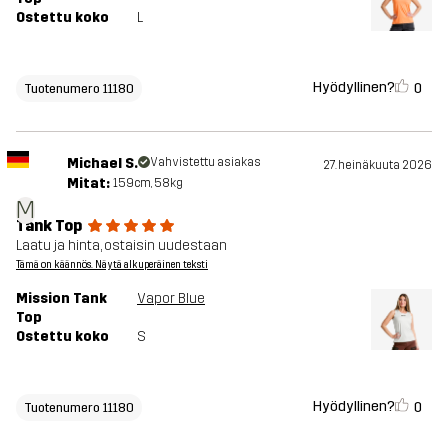
Ostettu koko
L
Hyödyllinen?
0
Tuotenumero 11180
Michael S.
Vahvistettu asiakas
27. heinäkuuta 2026
Mitat:
159cm, 58kg
M
Tank Top
Laatu ja hinta, ostaisin uudestaan
Tämä on käännös. Näytä alkuperäinen teksti
Mission Tank
Vapor Blue
Top
Ostettu koko
S
Hyödyllinen?
0
Tuotenumero 11180