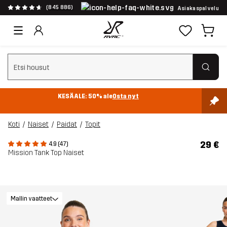
(845 886)
Asiakaspalvelu
Tyhjennä haku
KESÄALE: 50% ale
Osta nyt
Koti
Naiset
Paidat
Topit
29 €
4.9 (47)
Mission Tank Top Naiset
Mallin vaatteet