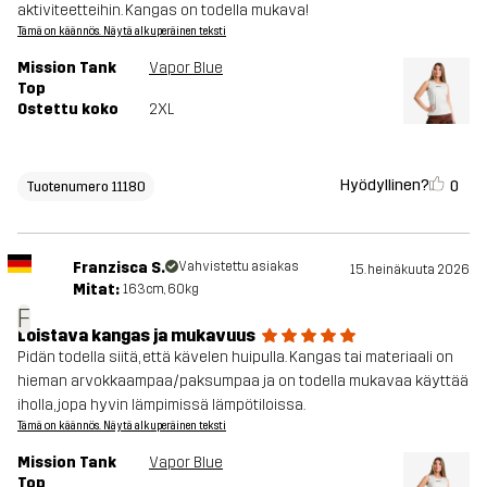
aktiviteetteihin. Kangas on todella mukava!
Tämä on käännös. Näytä alkuperäinen teksti
Mission Tank
Vapor Blue
Top
Ostettu koko
2XL
Hyödyllinen?
0
Tuotenumero 11180
Franzisca S.
Vahvistettu asiakas
15. heinäkuuta 2026
Mitat:
163cm, 60kg
F
Loistava kangas ja mukavuus
Pidän todella siitä, että kävelen huipulla. Kangas tai materiaali on
hieman arvokkaampaa/paksumpaa ja on todella mukavaa käyttää
iholla, jopa hyvin lämpimissä lämpötiloissa.
Tämä on käännös. Näytä alkuperäinen teksti
Mission Tank
Vapor Blue
Top