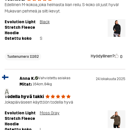
Edellinen M-kokoa, joka helmasta liian reilu. S-koko oli just hyvä!
Mukavan pehmeä ja silti kevyt.
Evolution Light
Black
Stretch Fleece
Hoodie
Ostettu koko
S
Hyödyllinen?
0
Tuotenumero 11162
Anna K.
Vahvistettu asiakas
24. lokakuuta 2025
Mitat:
164cm, 84kg
A
Todella hyvä takki
Jokapäiväseen käyttöön todella hyvä
Evolution Light
Moss Gray
Stretch Fleece
Hoodie
Ostettu koko
L