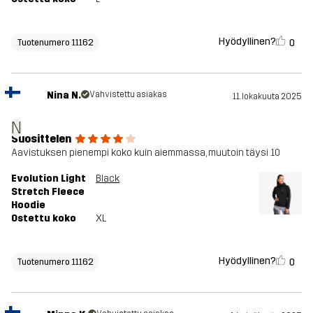
Hyödyllinen?
0
Tuotenumero 11162
Nina N.
Vahvistettu asiakas
11. lokakuuta 2025
N
Suosittelen
Aavistuksen pienempi koko kuin aiemmassa, muutoin täysi 10
Evolution Light
Black
Stretch Fleece
Hoodie
Ostettu koko
XL
Hyödyllinen?
0
Tuotenumero 11162