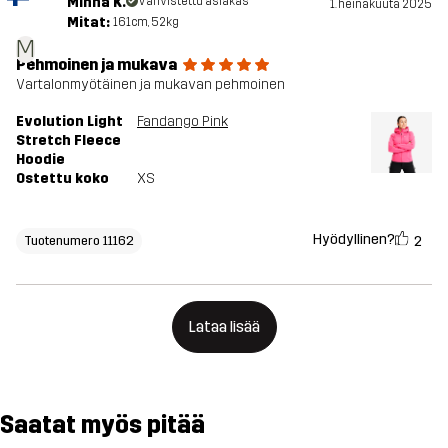
Minna K.
Vahvistettu asiakas
1. heinäkuuta 2025
Mitat:
161cm, 52kg
M
Pehmoinen ja mukava
Vartalonmyötäinen ja mukavan pehmoinen
Evolution Light
Fandango Pink
Stretch Fleece
Hoodie
Ostettu koko
XS
Hyödyllinen?
2
Tuotenumero 11162
Lataa lisää
Saatat myös pitää