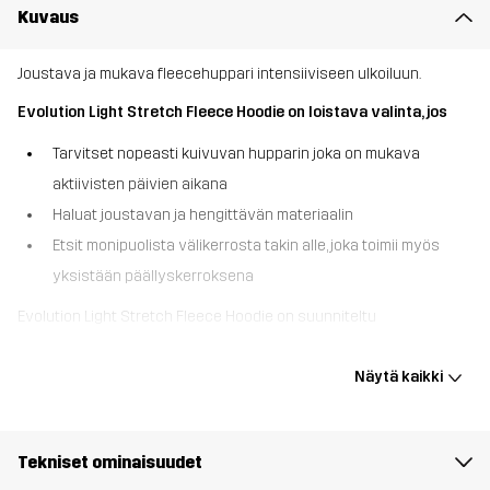
Kuvaus
Joustava ja mukava fleecehuppari intensiiviseen ulkoiluun.
Evolution Light Stretch Fleece Hoodie on loistava valinta, jos
Tarvitset nopeasti kuivuvan hupparin joka on mukava
aktiivisten päivien aikana
Haluat joustavan ja hengittävän materiaalin
Etsit monipuolista välikerrosta takin alle, joka toimii myös
yksistään päällyskerroksena
Evolution Light Stretch Fleece Hoodie on suunniteltu
liikkumavapaus ja mukavuus mielessä, sopii täydellisesti
ulkoilijoille jotka tavitsevat vaatteelta joustavuutta,
Näytä kaikki
hengittävyyttä ja lämpöä. Nopeasti kuivuva materiaali pitää sinut
viileänä intensiivisessäkin ulkoilussa. Pitkä vetoketju edessä
tekee siitä kätevän kerrospukeutumiseen, ja tarvittaessa antaa
Tekniset ominaisuudet
lisää hengittävyyttä. Joustavat hihansuut takaavat mukavan