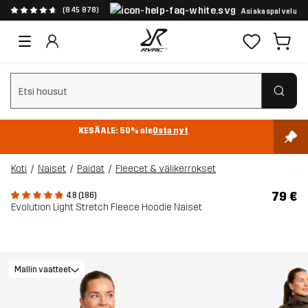
(845 878)
Asiakaspalvelu
Tyhjennä haku
KESÄALE: 50% ale
Osta nyt
Koti
Naiset
Paidat
Fleecet & välikerrokset
79 €
4.8 (186)
Evolution Light Stretch Fleece Hoodie Naiset
Mallin vaatteet