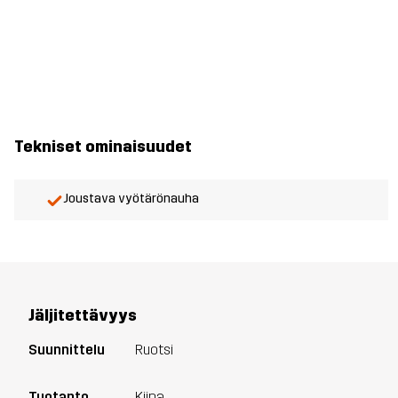
Tekniset ominaisuudet
Joustava vyötärönauha
Jäljitettävyys
Suunnittelu
Ruotsi
Tuotanto
Kiina