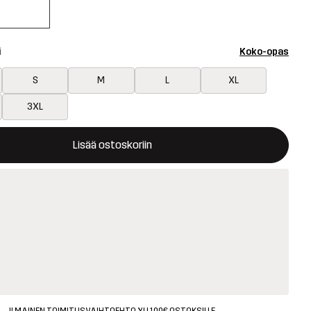
i
Koko-opas
S
M
L
XL
3XL
avaa ikkunan, joka vahvistaa uuden tuotteen ostoskorissa
tavilla
Lisää ostoskoriin
ILMAINEN TOIMITUSVAIHTOEHTO YLI 100€ OSTOKSILLE