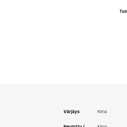
Tuo
Värjäys
Kiina
Neulottu /
Kiina