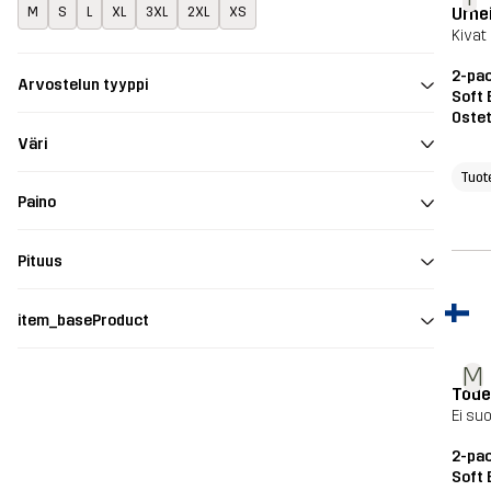
Urhei
M
S
L
XL
3XL
2XL
XS
Kivat
2-pac
Arvostelun tyyppi
Soft 
Ostet
Väri
Tuot
Paino
Pituus
item_baseProduct
M
Tode
Ei suo
2-pac
Soft 