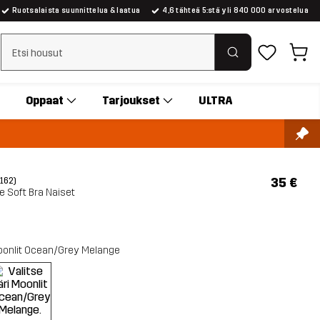
Ruotsalaista suunnittelua & laatua
4,6 tähteä 5:stä yli 840 000 arvostelua
Tyhjennä haku
Oppaat
Tarjoukset
ULTRA
35 €
(162)
e Soft Bra Naiset
onlit Ocean/Grey Melange