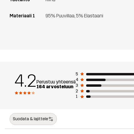
Materiaali 1
95% Puuvillaa, 5% Elastaani
4.2
5
4
Perustuu yhteensä
3
164 arvosteluun
2
1
Suodata & lajittele