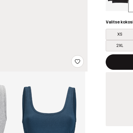
Valitse kokos
XS
2XL
Tämä painike 
{{size}} ei saa