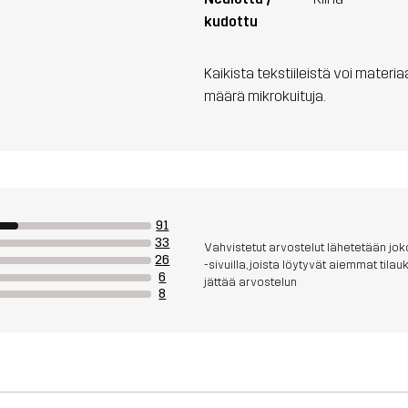
kudottu
Kaikista tekstiileistä voi materi
määrä mikrokuituja.
91
33
Vahvistetut arvostelut lähetetään joko
26
-sivuilla, joista löytyvät aiemmat til
6
jättää arvostelun
8