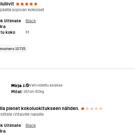
luliivit
 päällä.sopivan kokoiset
k Ultimate
Black
Bra
tu koko
M
enumero 10715
Mirja J.
Vahvistettu asiakas
Mitat:
167cm, 60kg
lla pienet kokoluokitukseen nähden.
sittele rintaville naisille.
k Ultimate
Black
Bra