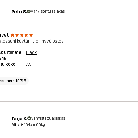
Petri S.
Vahvistettu asiakas
avat
tessani käytän ja on hyvä ostos.
k Ultimate
Black
Bra
tu koko
XS
enumero 10715
Tarja K.
Vahvistettu asiakas
Mitat:
164cm, 60kg