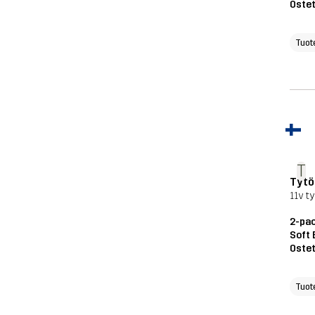
Ostet
Tuot
T
Tytö
11v ty
2-pac
Soft 
Ostet
Tuot