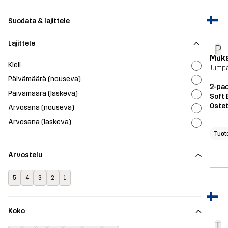
Suodata & lajittele
Lajittele
P
Muk
Kieli
Jumpa
Päivämäärä (nouseva)
2-pac
Päivämäärä (laskeva)
Soft 
Ostet
Arvosana (nouseva)
Arvosana (laskeva)
Tuot
Arvostelu
5
4
3
2
1
Koko
T