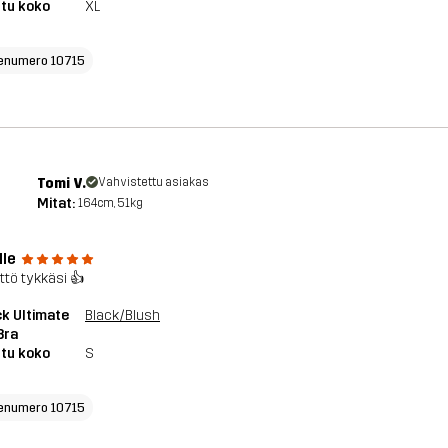
tu koko
XL
enumero 10715
Tomi V.
Vahvistettu asiakas
Mitat:
164cm, 51kg
lle
ttö tykkäsi 👍
k Ultimate
Black/Blush
Bra
tu koko
S
enumero 10715