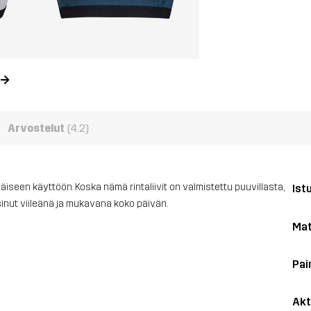
Arvostelut
(4.2)
väiseen käyttöön. Koska nämä rintaliivit on valmistettu puuvillasta,
Ist
inut viileänä ja mukavana koko päivän.
Mat
Pai
Akt