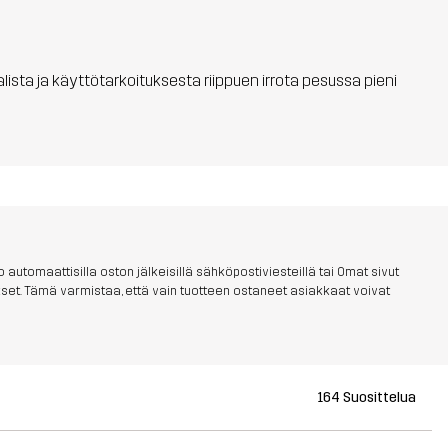
aalista ja käyttötarkoituksesta riippuen irrota pesussa pieni
 automaattisilla oston jälkeisillä sähköpostiviesteillä tai Omat sivut
aukset. Tämä varmistaa, että vain tuotteen ostaneet asiakkaat voivat
164 Suosittelua