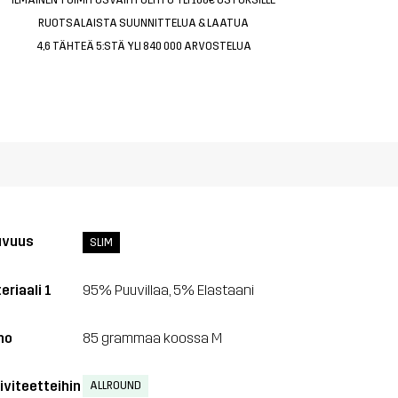
RUOTSALAISTA SUUNNITTELUA & LAATUA
4,6 TÄHTEÄ 5:STÄ YLI 840 000 ARVOSTELUA
uvuus
SLIM
eriaali 1
95% Puuvillaa, 5% Elastaani
no
85 grammaa koossa M
iviteetteihin
ALLROUND