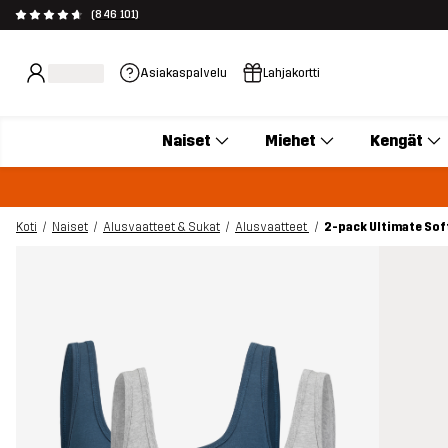
(846 101)
Asiakaspalvelu
Lahjakortti
Naiset
Miehet
Kengät
Koti
Naiset
Alusvaatteet & Sukat
Alusvaatteet
2-pack Ultimate Sof