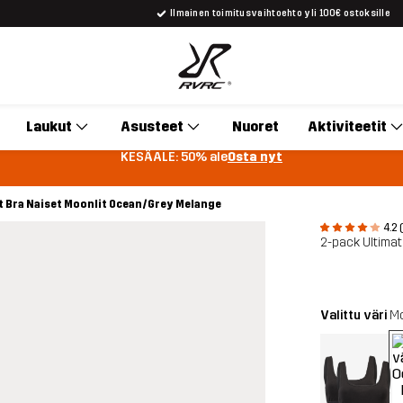
Ilmainen toimitusvaihtoehto yli 100€ ostoksille
Laukut
Asusteet
Nuoret
Aktiviteetit
KESÄALE: 50% ale
Osta nyt
t Bra Naiset Moonlit Ocean/Grey Melange
4.2 
2-pack Ultimat
Valittu väri
Mo