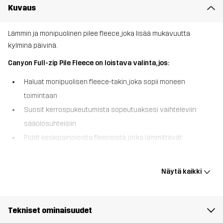
Kuvaus
Lämmin ja monipuolinen pilee fleece, joka lisää mukavuutta
kylminä päivinä.
Canyon Full-zip Pile Fleece on loistava valinta, jos:
Haluat monipuolisen fleece-takin, joka sopii moneen
toimintaan
Suosit kerrospukeutumista sopeutuaksesi vaihteleviin
sääolosuhteisiin
Pidät keskipainoisista fleeceistä, jotka lämmittävät
Canyon Full-zip Pile Fleece on lämmin ja mukava fleecetakki, joka
on muotoiltu antamaan lisäeristystä kylminä päivinä. Tämä
Näytä kaikki
pehmeä fleece on valmistettu kierrätetyistä materiaaleista ja on
sileä sisältä, mikä takaa äärimmäisen mukavuuden aktiviteettien
aikana. Tyylipuhdas muotoilu, kosteutta siirtävät ominaisuudet ja
Tekniset ominaisuudet
täysipitkä vetoketju tekevät siitä täydellisen välikerroksen