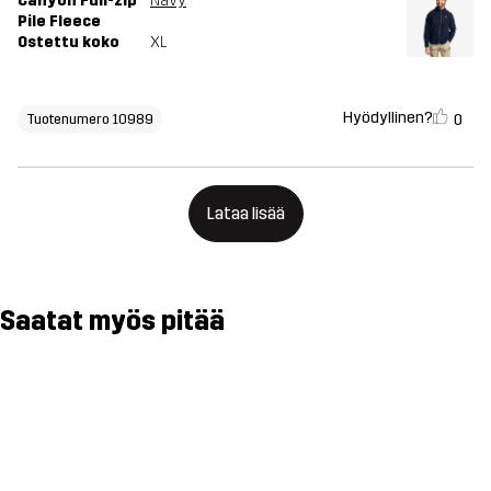
Canyon Full-zip
Navy
Pile Fleece
Ostettu koko
XL
Hyödyllinen?
0
Tuotenumero 10989
Lataa lisää
Saatat myös pitää