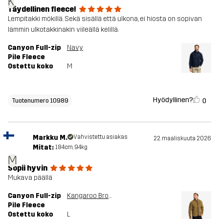
K
Täydellinen fleece!
Lempitakki mökillä. Sekä sisällä että ulkona, ei hiosta on sopivan
lämmin ulkotakkinakin viileällä kelillä.
Canyon Full-zip
Navy
Pile Fleece
Ostettu koko
M
Hyödyllinen?
0
Tuotenumero 10989
Markku M.
Vahvistettu asiakas
22. maaliskuuta 2026
Mitat:
184cm, 94kg
M
Sopii hyvin
Mukava päällä
Canyon Full-zip
Kangaroo Brown
Pile Fleece
Ostettu koko
L