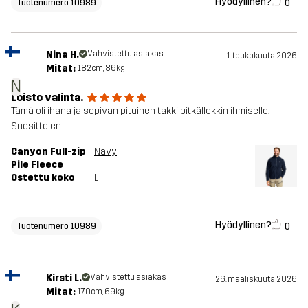
Hyödyllinen?
0
Tuotenumero 10989
Nina H.
Vahvistettu asiakas
1. toukokuuta 2026
Mitat:
182cm, 86kg
N
Loisto valinta.
Tämä oli ihana ja sopivan pituinen takki pitkällekkin ihmiselle.
Suosittelen.
Canyon Full-zip
Navy
Pile Fleece
Ostettu koko
L
Hyödyllinen?
0
Tuotenumero 10989
Kirsti L.
Vahvistettu asiakas
26. maaliskuuta 2026
Mitat:
170cm, 69kg