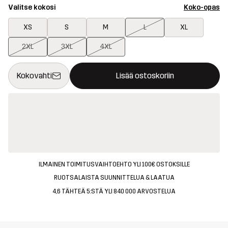
Valitse kokosi
Koko-opas
XS
S
M
L
XL
2XL
3XL
4XL
Tämä painike avaa ikkunan, joka vahvistaa uuden tuotteen osto
{{size}} ei saatavilla
Kokovahti
Lisää ostoskoriin
ILMAINEN TOIMITUSVAIHTOEHTO YLI 100€ OSTOKSILLE
RUOTSALAISTA SUUNNITTELUA & LAATUA
4,6 TÄHTEÄ 5:STÄ YLI 840 000 ARVOSTELUA