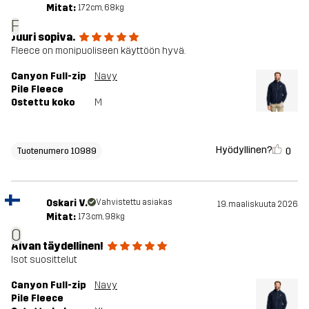
Mitat:
172cm, 68kg
F
Juuri sopiva.
Fleece on monipuoliseen käyttöön hyvä.
Canyon Full-zip
Navy
Pile Fleece
Ostettu koko
M
Hyödyllinen?
0
Tuotenumero 10989
Oskari V.
Vahvistettu asiakas
19. maaliskuuta 2026
Mitat:
173cm, 98kg
O
Aivan täydellinen!
Isot suosittelut
Canyon Full-zip
Navy
Pile Fleece