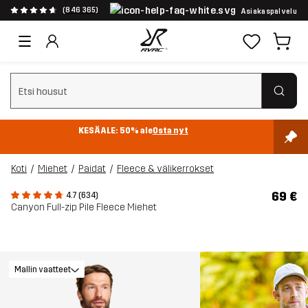
(846 365)
Asiakaspalvelu
Tyhjennä haku
KESÄALE: 50% ale
Osta nyt
Koti
Miehet
Paidat
Fleece & välikerrokset
69 €
4.7 (634)
Canyon Full-zip Pile Fleece Miehet
Mallin vaatteet