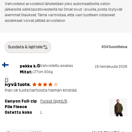
Vahvistetut arvostelut lähetetään joko automaattisilla oston
jälkeisillä sähköpostiviesteillä tai Omat sivut -sivuilla, joista löytyvät
aiemmat tilaukset. Tämä varmistaa, että vain tuotteen ostaneet
Aktiviteetteihin
ALLROUND
asiakkaat voivat jättää arvostelun
Tuotenumero
10989_4728
Suodata & lajittele
634 Suosittelua
pekka k.
Vahvistettu asiakas
19. heinäkuuta 2026
Mitat:
177cm, 93kg
p
Hyvä tuote.
Ihan ok tuote,hartioista hieman kiristää.
Canyon Full-zip
Forest Night/Rusty Orange
Pile Fleece
Ostettu koko
L