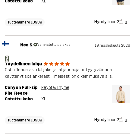
Ostettu koko
XL
Hyödyllinen?
0
Tuotenumero 10989
Nea S.
Vahvistettu asiakas
19. maaliskuuta 2026
N
Täydellinen lahja
Ostin fleecetakin lahjaksi ja lahjansaaja on tyytyväisenä
käyttänyt sitä ahkerasti! Ilmeisesti on oikein mukava siis.
Canyon Full-zip
Peyote/Thyme
Pile Fleece
Ostettu koko
XL
Hyödyllinen?
0
Tuotenumero 10989