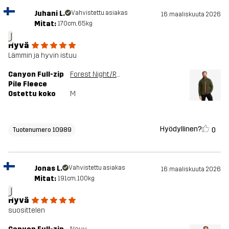
Juhani L.
Vahvistettu asiakas
16. maaliskuuta 2026
Mitat:
170cm, 65kg
J
Hyvä
Lämmin ja hyvin istuu
Canyon Full-zip
Forest Night/Rusty Orange
Pile Fleece
Ostettu koko
M
Hyödyllinen?
0
Tuotenumero 10989
Jonas L.
Vahvistettu asiakas
16. maaliskuuta 2026
Mitat:
191cm, 100kg
J
Hyvä
suosittelen