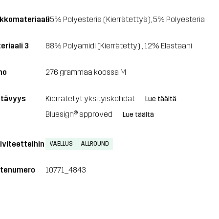
kkomateriaali
95% Polyesteria (Kierrätettyä), 5% Polyesteria
eriaali 3
88% Polyamidi (Kierrätetty) , 12% Elastaani
no
276 grammaa koossa M
tävyys
Kierrätetyt yksityiskohdat
Lue täältä
Bluesign® approved
Lue täältä
iviteetteihin
VAELLUS
ALLROUND
tenumero
10771_4843