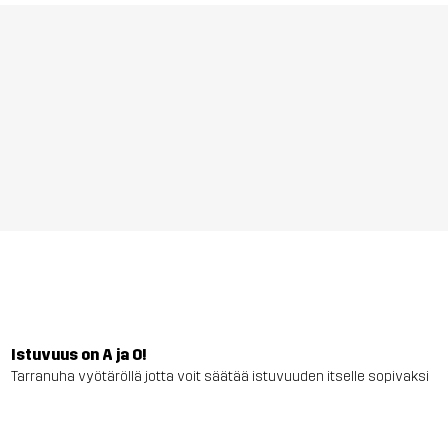
Istuvuus on A ja O!
Tarranuha vyötäröllä jotta voit säätää istuvuuden itselle sopivaksi