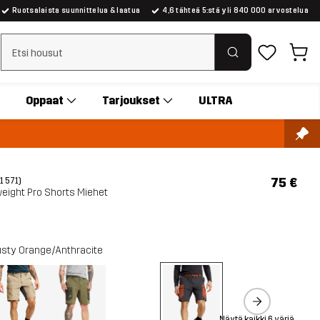
Ruotsalaista suunnittelua & laatua
4,6 tähteä 5:stä yli 840 000 arvostelua
Tyhjennä haku
Oppaat
Tarjoukset
ULTRA
75 €
(1 571)
eight Pro Shorts Miehet
sty Orange/Anthracite
Näytä kaikki 6 väriä