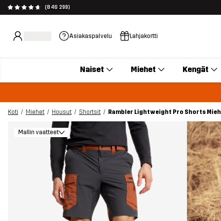
(846 299)
Asiakaspalvelu
Lahjakortti
Naiset
Miehet
Kengät
Koti
Miehet
Housut
Shortsit
Rambler Lightweight Pro Shorts Mie
Mallin vaatteet