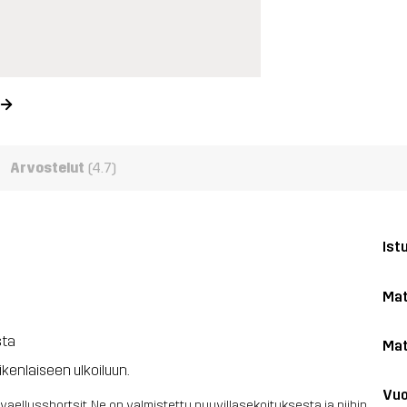
Arvostelut
(4.7)
Ist
Mat
sta
Mat
aikenlaiseen ulkoiluun.
Vuo
ellusshortsit. Ne on valmistettu puuvillasekoituksesta ja niihin