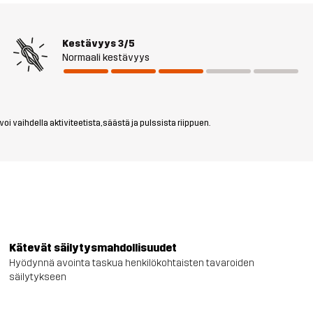
Kestävyys
3/5
Normaali kestävyys
i vaihdella aktiviteetista, säästä ja pulssista riippuen.
Kätevät säilytysmahdollisuudet
Hyödynnä avointa taskua henkilökohtaisten tavaroiden
säilytykseen