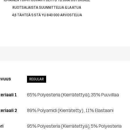
RUOTSALAISTA SUUNNITTELUA & LAATUA
4,6 TÄHTEÄ 5:STÄ YLI 840 000 ARVOSTELUA
uvuus
REGULAR
eriaali 1
65% Polyesteria (Kierrätettyä), 35% Puuvillaa
eriaali 2
89% Polyamidi (Kierrätetty) , 11% Elastaani
ri
95% Polyesteria (Kierrätettyä), 5% Polyesteria