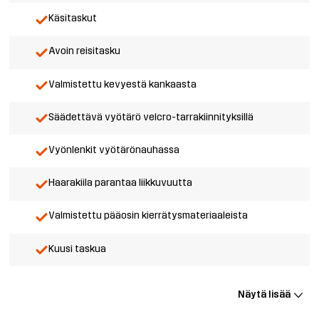
Käsitaskut
Avoin reisitasku
Valmistettu kevyestä kankaasta
Säädettävä vyötärö velcro-tarrakiinnityksillä
Vyönlenkit vyötärönauhassa
Haarakiila parantaa liikkuvuutta
Valmistettu pääosin kierrätysmateriaaleista
Kuusi taskua
Näytä lisää