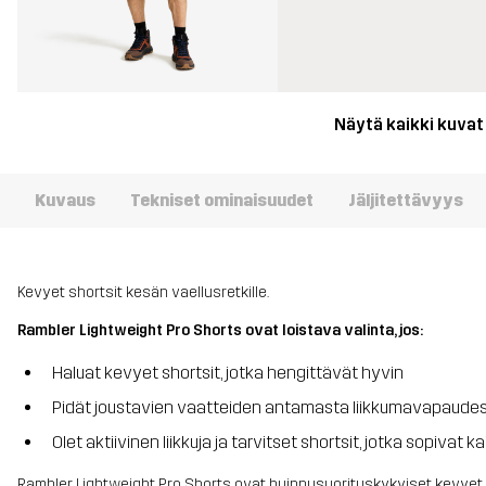
Näytä kaikki kuvat
Kuvaus
Tekniset ominaisuudet
Jäljitettävyys
Kevyet shortsit kesän vaellusretkille.
Rambler Lightweight Pro Shorts ovat loistava valinta, jos:
Haluat kevyet shortsit, jotka hengittävät hyvin
Pidät joustavien vaatteiden antamasta liikkumavapaude
Olet aktiivinen liikkuja ja tarvitset shortsit, jotka sopivat k
Rambler Lightweight Pro Shorts ovat huippusuorituskykyiset kevyet va