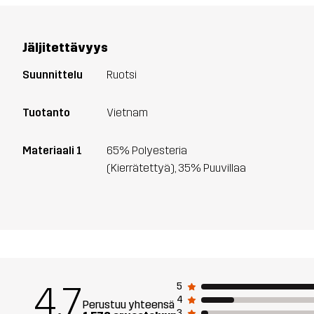
Jäljitettävyys
Suunnittelu
Ruotsi
Tuotanto
Vietnam
Materiaali 1
65% Polyesteria
(Kierrätettyä), 35% Puuvillaa
4.7
5
4
Perustuu yhteensä
3