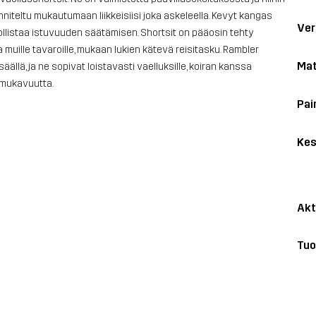
uunniteltu mukautumaan liikkeisiisi joka askeleella. Kevyt kangas
Ver
ollistaa istuvuuden säätämisen. Shortsit on pääosin tehty
ja muille tavaroille, mukaan lukien kätevä reisitasku. Rambler
Mat
ällä, ja ne sopivat loistavasti vaelluksille, koiran kanssa
 mukavuutta.
Pai
Kes
Akt
Tuo