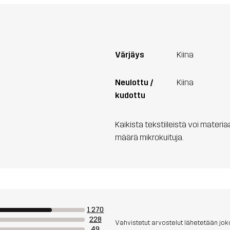
Värjäys
Kiina
Neulottu /
Kiina
kudottu
Kaikista tekstiileistä voi materi
määrä mikrokuituja.
1 270
228
Vahvistetut arvostelut lähetetään joko
49