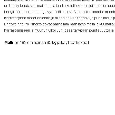
on lisätty joustavaa materiaalia juuri oikeisiin kohtiin, joten ne on s
hengittää erinomaisesti, ja vyötäröllä oleva Velcro-tarranauha mahd
kierrätetyistä materiaaleista, ja niissä on useita taskuja puhelimelle 
Lightweight Pro -shortsit ovat parhaimmillaan lämpimällä ja kuumalla sä
harrastamiseen ja muuhun ulkoiluun, jossa tarvitaan joustavuutta ja
Malli
on 182 cm painaa 85 kg ja käyttää kokoa L