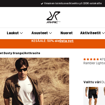
Ilmainen toimitusvaihtoehto yli 100€ ostoksille
Laukut
Asusteet
Nuoret
Aktiviteetit
KESÄALE: 50% ale
Osta nyt
het Dusty Orange/Anthracite
4.7 
Rambler Lightw
Valittu väri
Du