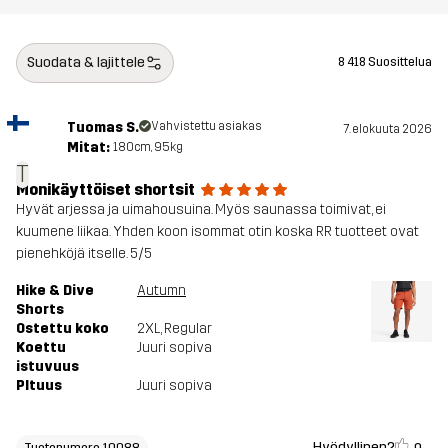
Suodata & lajittele
8 418 Suosittelua
Tuomas S.
Vahvistettu asiakas
7. elokuuta 2026
Mitat:
180cm, 95kg
T
Monikäyttöiset shortsit
Hyvät arjessa ja uimahousuina. Myös saunassa toimivat, ei
kuumene liikaa. Yhden koon isommat otin koska RR tuotteet ovat
pienehköjä itselle. 5/5
Hike & Dive
Autumn
Shorts
Ostettu koko
2XL
, Regular
Koettu
Juuri sopiva
istuvuus
PItuus
Juuri sopiva
Hyödyllinen?
Tuotenumero 10088