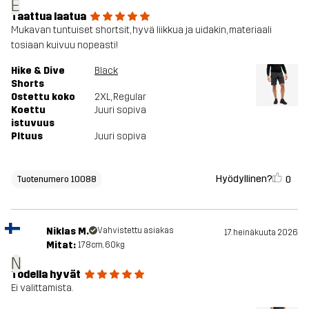
E
Taattua laatua
Mukavan tuntuiset shortsit, hyvä liikkua ja uidakin, materiaali
tosiaan kuivuu nopeasti!
Hike & Dive
Black
Shorts
Ostettu koko
2XL
, Regular
Koettu
Juuri sopiva
istuvuus
PItuus
Juuri sopiva
Hyödyllinen?
0
Tuotenumero 10088
Niklas M.
Vahvistettu asiakas
17. heinäkuuta 2026
Mitat:
178cm, 60kg
N
Todella hyvät
Ei valittamista.