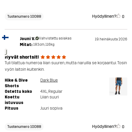
Hyödyllinen?
0
Tuotenumero 10088
Jouni V.
Vahvistettu asiakas
19. heinäkuuta 2026
Mitat:
183cm, 116kg
J
Hyvät shortsit!
Tuli tilattua numeroa liian suuren, mutta naruilla se korjaantui. Tosin
vyön laitoin kuitenkin.
Hike & Dive
Dark Blue
Shorts
Ostettu koko
4XL
, Regular
Koettu
Liian suuri
istuvuus
PItuus
Juuri sopiva
Hyödyllinen?
0
Tuotenumero 10088