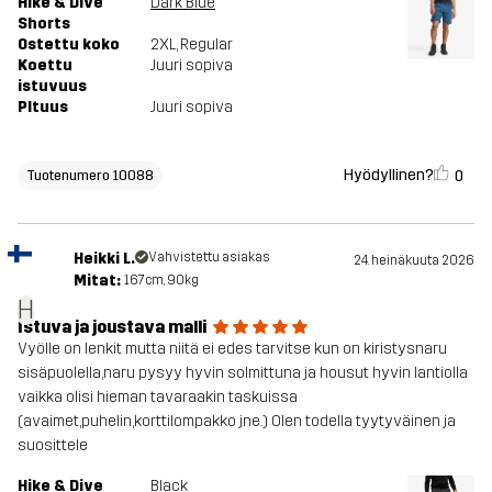
Hike & Dive
Dark Blue
Shorts
Ostettu koko
2XL
, Regular
Koettu
Juuri sopiva
istuvuus
PItuus
Juuri sopiva
Hyödyllinen?
0
Tuotenumero 10088
Heikki L.
Vahvistettu asiakas
24. heinäkuuta 2026
Mitat:
167cm, 90kg
H
Istuva ja joustava malli
Vyölle on lenkit mutta niitä ei edes tarvitse kun on kiristysnaru
sisäpuolella,naru pysyy hyvin solmittuna ja housut hyvin lantiolla
vaikka olisi hieman tavaraakin taskuissa
(avaimet,puhelin,korttilompakko jne.) Olen todella tyytyväinen ja
suosittele
Hike & Dive
Black