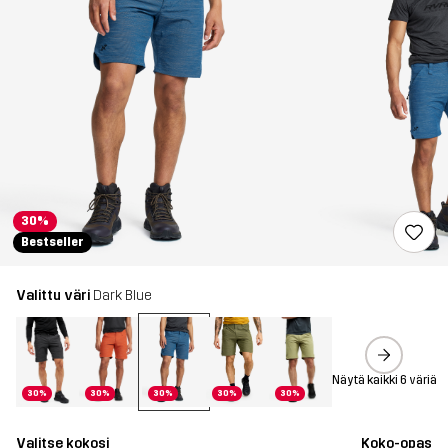
30%
Bestseller
Valittu väri
Dark Blue
Näytä kaikki 6 väriä
30%
30%
30%
30%
30%
Valitse kokosi
Koko-opas