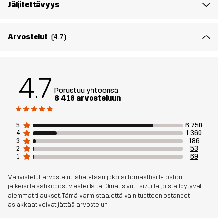
Puuvillaa, 8% Elastaani
Jäljitettävyys
Vuori
95% Polyesteria (Kierrätettyä), 5%
Arvostelut
(4.7)
Polyesteria
Kestävyys
Kierrätetyt yksityiskohdat
Lue täältä
4.7
Bluesign® approved
Lue täältä
Perustuu yhteensä
8 418 arvosteluun
Aktiviteetteihin
ALLROUND
VAELLUS
5
6 750
4
1 360
Tuotenumero
10088_2686
3
186
2
53
1
69
Vahvistetut arvostelut lähetetään joko automaattisilla oston
jälkeisillä sähköpostiviesteillä tai Omat sivut -sivuilla, joista löytyvät
aiemmat tilaukset. Tämä varmistaa, että vain tuotteen ostaneet
asiakkaat voivat jättää arvostelun