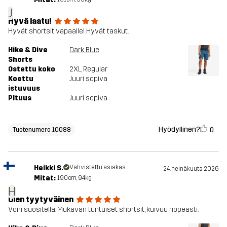
J
Hyvä laatu!
Hyvät shortsit vapaalle! Hyvät taskut.
Hike & Dive
Dark Blue
Shorts
Ostettu koko
2XL
, Regular
Koettu
Juuri sopiva
istuvuus
PItuus
Juuri sopiva
Hyödyllinen?
0
Tuotenumero 10088
Heikki S.
Vahvistettu asiakas
24. heinäkuuta 2026
Mitat:
190cm, 94kg
H
Olen tyytyväinen
Voin suositella. Mukavan tuntuiset shortsit, kuivuu nopeasti.