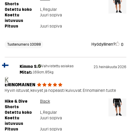
Shorts
Ostettu koko
L
, Regular
Koettu
Juuri sopiva
istuvuus
PItuus
Juuri sopiva
Hyödyllinen?
0
Tuotenumero 10088
Kimmo S.
Vahvistettu asiakas
23. heinäkuuta 2026
Mitat:
169cm, 85kg
K
ERINOMAINEN
Hyvin istuvat, kevyet ja nopeasti kuivuvat. Erinomainen tuote
Hike & Dive
Black
Shorts
Ostettu koko
L
, Regular
Koettu
Juuri sopiva
istuvuus
PItuus
Juuri sopiva