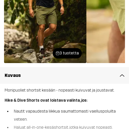
3 tuotetta
Kuvaus
Monipuoliet shortsit kesään - nopeasti kuivuvat ja joustavat.
Hike & Dive Shorts ovat loistava valinta, jos:
Nautit vapaudesta liikkua saumattomasti vaelluspoluilta
veteen.
Haluat all-in-one-kesäshortsit, jotka kuivuvat nopeasti.