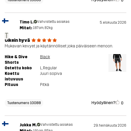
0
Timo L.
Vahvistettu asiakas
5. elokuuta 2026
Mitat:
187cm, 82kg
T
Oikein hyvä
Mukavan kevyet ja käytännölliset joka päiväiseen menoon.
Hike & Dive
Black
Shorts
Ostettu koko
L
, Regular
Koettu
Juuri sopiva
istuvuus
PItuus
Pitkä
Hyödyllinen?
0
Tuotenumero 10088
Jukka M.
Vahvistettu asiakas
29. heinäkuuta 2026
Mitat:
191cm, 95kg