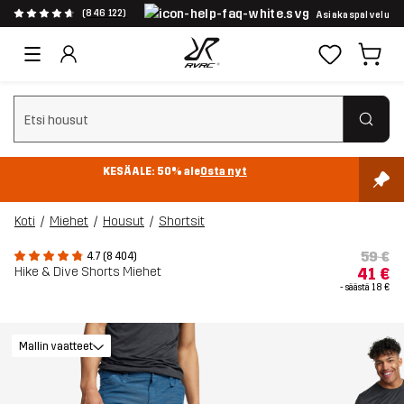
(846 122)
Asiakaspalvelu
Tyhjennä haku
KESÄALE: 50% ale
Osta nyt
Koti
Miehet
Housut
Shortsit
59 €
4.7 (8 404)
Hike & Dive Shorts Miehet
41 €
- säästä
18 €
Mallin vaatteet