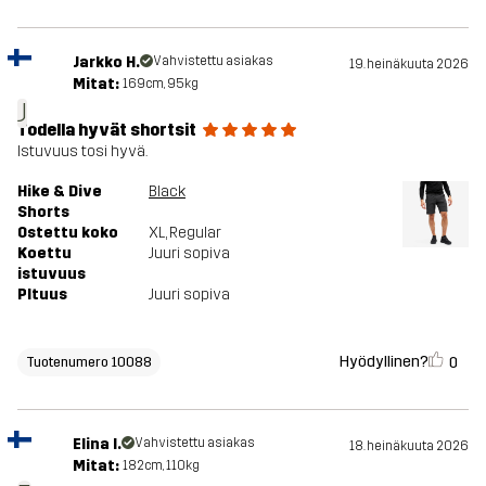
Jarkko H.
Vahvistettu asiakas
19. heinäkuuta 2026
Mitat:
169cm, 95kg
J
Todella hyvät shortsit
Istuvuus tosi hyvä.
Hike & Dive
Black
Shorts
Ostettu koko
XL
, Regular
Koettu
Juuri sopiva
istuvuus
PItuus
Juuri sopiva
Hyödyllinen?
0
Tuotenumero 10088
Elina I.
Vahvistettu asiakas
18. heinäkuuta 2026
Mitat:
182cm, 110kg