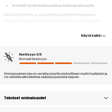
Arvostat hyvää joustavuutta ja mukavaa istuvuutta.
Hike & Dive Shorts on suunniteltu huolettomiin kesäpäiviin
vedessä ja maalla. Nämä monipuoliset shortsit on valmistettu
nopeasti kuivuvasta 4-suuntaisesta stretch-materiaalista, joka
myötäilee liikkeitäsi ja tarjoaa hyvää joustavuutta ja mukavuutta.
Näytä kaikki
Hike & Dive Shorts -mallista löytyy kaksi syvää käsitaskua ja
takatasku tarrakiinnityksellä sekä vetoketjullinen reisitasku, jotta
pienet tavarat pysyvät turvassa ja helposti saatavilla. Nämä
Kestävyys
3/5
shortsit ovat täydellinen valinta kuuman sään vaelluksille,
Normaali kestävyys
viilentäviin uinteihin ja muihin ulkoiluseikkailuihin vedessä tai
veden äärellä.
Ominaisuuksien luku on verrattavissa RevolutionRacen muihin tuotteisiin ja
voi vaihdella aktiviteetista, säästä ja pulssista riippuen.
Malli
on 184 cm painaa 83 kg ja käyttää kokoa L
Istuvuus
REGULAR
Tekniset ominaisuudet
Materiaali 1
77% Polyesteria (Kierrätettyä), 15%