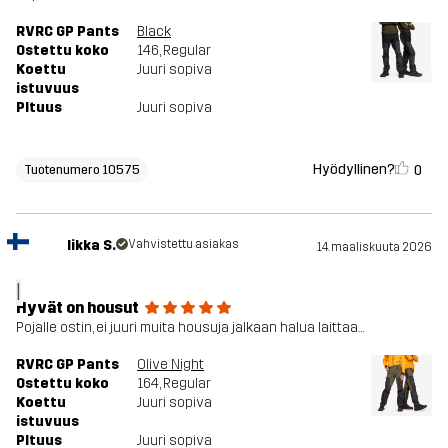
RVRC GP Pants
Black
Ostettu koko
146
, Regular
Koettu
Juuri sopiva
istuvuus
PItuus
Juuri sopiva
Hyödyllinen?
0
Tuotenumero 10575
Iikka S.
Vahvistettu asiakas
14. maaliskuuta 2026
I
Hyvät on housut
Pojalle ostin, ei juuri muita housuja jalkaan halua laittaa…
RVRC GP Pants
Olive Night
Ostettu koko
164
, Regular
Koettu
Juuri sopiva
istuvuus
PItuus
Juuri sopiva