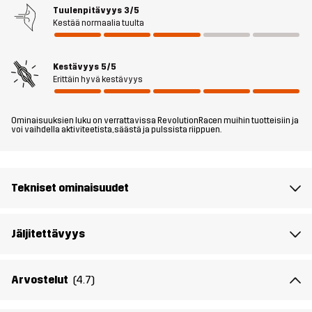
varmistavat täydellisen istuvuuden. Olipa kyseessä retkeily
Tuulenpitävyys
3/5
Kestää normaalia tuulta
luonnossa tai leikki kotipihalla, RVRC GP Pants Teens -housut ovat
täydellinen valinta jokaiseen seikkailuun!
Kestävyys
5/5
Tyttömalli on 164 cm pitkä ja käyttää kokoa 164
Erittäin hyvä kestävyys
Poikamalli on 164 cm pitkä ja käyttää kokoa 164
Ominaisuuksien luku on verrattavissa RevolutionRacen muihin tuotteisiin ja
Istuvuus
voi vaihdella aktiviteetista, säästä ja pulssista riippuen.
REGULAR
Materiaali 1
65% Polyesteria, 35% Puuvillaa
Tekniset ominaisuudet
Materiaali 2
88% Polyamidi, 12% Elastaani
Jäljitettävyys
Vuori
90% Polyesteria, 10% Puuvillaa
Paino
411g
Arvostelut
(4.7)