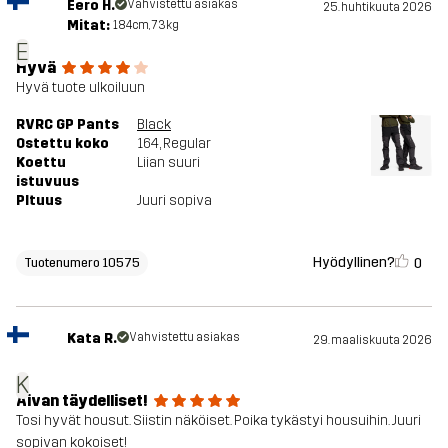
Eero H.
Vahvistettu asiakas
25. huhtikuuta 2026
Mitat:
184cm, 73kg
E
Hyvä
Hyvä tuote ulkoiluun
RVRC GP Pants
Black
Ostettu koko
164
, Regular
Koettu
Liian suuri
istuvuus
PItuus
Juuri sopiva
Hyödyllinen?
0
Tuotenumero 10575
Kata R.
Vahvistettu asiakas
29. maaliskuuta 2026
K
Aivan täydelliset!
Tosi hyvät housut. Siistin näköiset. Poika tykästyi housuihin. Juuri
sopivan kokoiset!