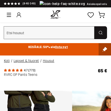
(846 049)
Asiakaspalvelu
Tyhjennä haku
KESÄALE: 50% ale
Osta nyt
Koti
Lapset & Nuoret
Housut
65 €
4.7 (773)
RVRC GP Pants Teens