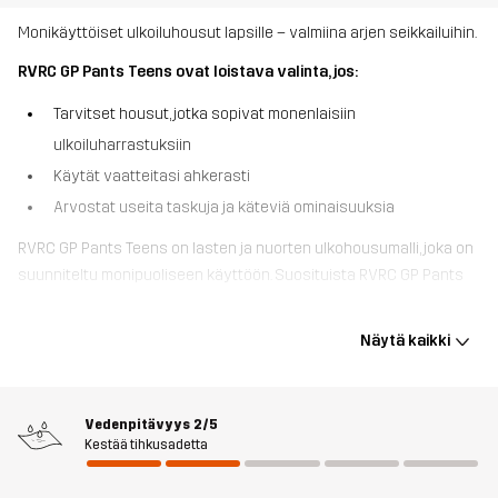
Monikäyttöiset ulkoiluhousut lapsille – valmiina arjen seikkailuihin.
RVRC GP Pants Teens ovat loistava valinta, jos:
Tarvitset housut, jotka sopivat monenlaisiin
ulkoiluharrastuksiin
Käytät vaatteitasi ahkerasti
Arvostat useita taskuja ja käteviä ominaisuuksia
RVRC GP Pants Teens on lasten ja nuorten ulkohousumalli, joka on
suunniteltu monipuoliseen käyttöön. Suosituista RVRC GP Pants
mallista inspiraationsa saaneet housut ovat unisex-malliset ja
valmistettu erittäin kestävästä polycotton-kankaasta, jossa on
Näytä kaikki
vahvikkeet juuri siellä, missä niitä tarvitaan. Lisäksi housuissa on
neljään suuntaan joustavat paneelit avainkohdissa, jotta
liikkuminen on aina mukavaa. Vyötärö on säädettävissä
Vedenpitävyys
2/5
joustonauhalla, ja lahkeensuut voi mukauttaa tarrakiinnityksen
Kestää tihkusadetta
avulla istuvuuden parantamiseksi. Neljä käytännöllistä taskua
pitävät pienet tavarat turvassa, ja säädettävät lahkeet