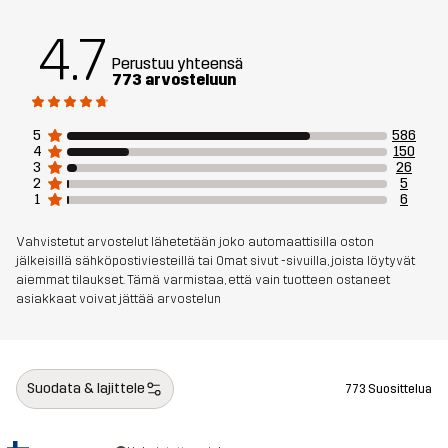
Aktiviteetteihin
ALLROUND
VAELLUS
4.7
Tuotenumero
10575_2001
Perustuu yhteensä
773 arvosteluun
5
586
4
150
3
26
2
5
1
6
Vahvistetut arvostelut lähetetään joko automaattisilla oston
jälkeisillä sähköpostiviesteillä tai Omat sivut -sivuilla, joista löytyvät
aiemmat tilaukset. Tämä varmistaa, että vain tuotteen ostaneet
asiakkaat voivat jättää arvostelun
Suodata & lajittele
773 Suosittelua