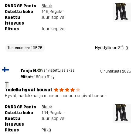
RVRC GP Pants
Black
Ostettu koko
146
, Regular
Koettu
Juuri sopiva
istuvuus
PItuus
Juuri sopiva
Hyödyllinen?
0
Tuotenumero 10575
Tanja N.
Vahvistettu asiakas
8. huhtikuuta 2025
Mitat:
160cm, 51kg
T
Todella hyvät housut
Hyvät, laadukkaat ja moneen menoon sopivat housut.
RVRC GP Pants
Black
Ostettu koko
164
, Regular
Koettu
Juuri sopiva
istuvuus
PItuus
Pitkä