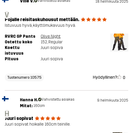
Ville V.
Vahvistettu asiakas
18. helmikuuta 2025
V
Pojalle reisitaskuhousut mettään.
Istuvuus hyvä, käyttömukavuus hyvä.
RVRC GP Pants
Olive Night
Ostettu koko
152
, Regular
Koettu
Juuri sopiva
istuvuus
PItuus
Juuri sopiva
Hyödyllinen?
0
Tuotenumero 10575
Hanna H.
Vahvistettu asiakas
9. helmikuuta 2025
Mitat:
160cm
H
Juuri sopivat
Juuri sopivat hoikalle 160cm teinille.