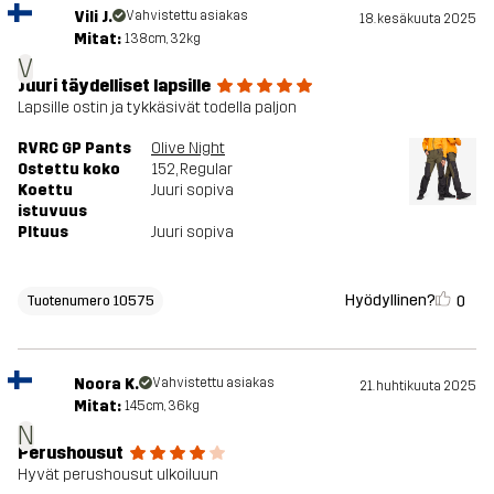
Vili J.
Vahvistettu asiakas
18. kesäkuuta 2025
Mitat:
138cm, 32kg
V
Juuri täydelliset lapsille
Lapsille ostin ja tykkäsivät todella paljon
RVRC GP Pants
Olive Night
Ostettu koko
152
, Regular
Koettu
Juuri sopiva
istuvuus
PItuus
Juuri sopiva
Hyödyllinen?
0
Tuotenumero 10575
Noora K.
Vahvistettu asiakas
21. huhtikuuta 2025
Mitat:
145cm, 36kg
N
Perushousut
Hyvät perushousut ulkoiluun