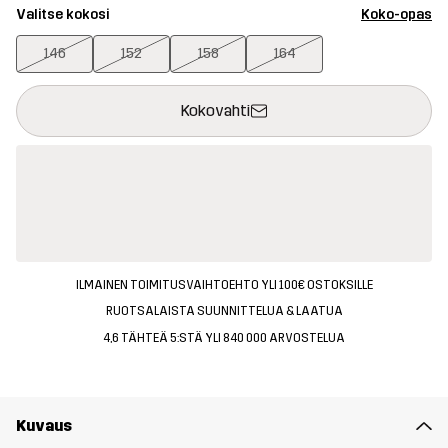
Valitse kokosi
Koko-opas
146
152
158
164
Tämä painike avaa ikkunan, joka vahvistaa uuden tuotteen osto
{{size}} ei saatavilla
Kokovahti
ILMAINEN TOIMITUSVAIHTOEHTO YLI 100€ OSTOKSILLE
RUOTSALAISTA SUUNNITTELUA & LAATUA
4,6 TÄHTEÄ 5:STÄ YLI 840 000 ARVOSTELUA
Kuvaus