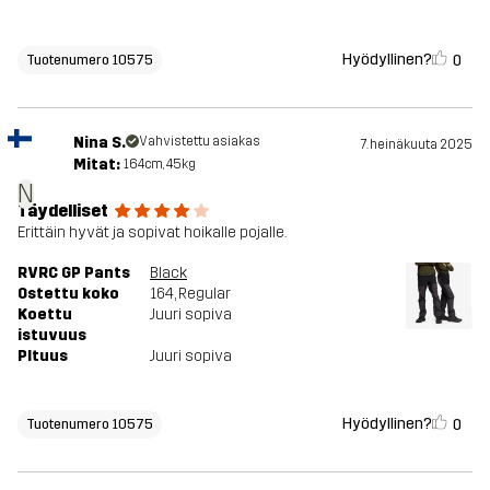
Hyödyllinen?
0
Tuotenumero 10575
Nina S.
Vahvistettu asiakas
7. heinäkuuta 2025
Mitat:
164cm, 45kg
N
Täydelliset
Erittäin hyvät ja sopivat hoikalle pojalle.
RVRC GP Pants
Black
Ostettu koko
164
, Regular
Koettu
Juuri sopiva
istuvuus
PItuus
Juuri sopiva
Hyödyllinen?
0
Tuotenumero 10575