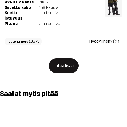
RVRC GP Pants
Black
Ostettu koko
158
, Regular
Koettu
Juuri sopiva
istuvuus
PItuus
Juuri sopiva
Hyödyllinen?
1
Tuotenumero 10575
Lataa lisää
Saatat myös pitää