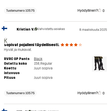
Hyödyllinen?
0
Tuotenumero 10575
Kristian V.
Vahvistettu asiakas
8. maaliskuuta 2025
K
Sopivat pojalleni täydellisesti.
Hyvät ja mukavat.
RVRC GP Pants
Black
Ostettu koko
158
, Regular
Koettu
Juuri sopiva
istuvuus
PItuus
Juuri sopiva
Hyödyllinen?
0
Tuotenumero 10575