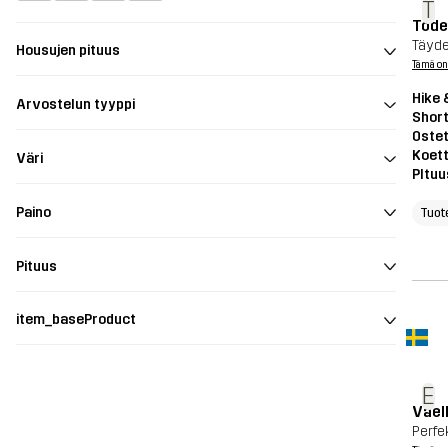
T
Tode
Täyde
Housujen pituus
Tämä on
Hike 
Arvostelun tyyppi
Shor
Ostet
Koett
Väri
PItuu
Paino
Tuot
Pituus
item_baseProduct
E
Vael
Perfek