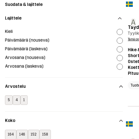
Suodata & lajittele
Lajittele
A
Täyde
Kieli
Tyylik
Päivämäärä (nouseva)
Tämä on
Päivämäärä (laskeva)
Hike 
Shor
Arvosana (nouseva)
Ostet
Arvosana (laskeva)
Koett
PItuu
Tuot
Arvostelu
5
4
1
Koko
164
146
152
158