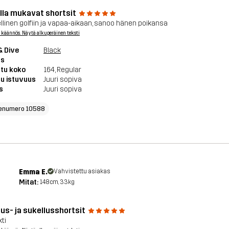
lla mukavat shortsit
llinen golfiin ja vapaa-aikaan, sanoo hänen poikansa
 käännös. Näytä alkuperäinen teksti
& Dive
Black
ts
tu koko
164
, Regular
u istuvuus
Juuri sopiva
s
Juuri sopiva
enumero 10588
Emma E.
Vahvistettu asiakas
Mitat:
148cm, 33kg
lus- ja sukellusshortsit
ti