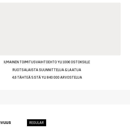
ILMAINEN TOIMITUSVAIHTOEHTO YLI 100€ OSTOKSILLE
RUOTSALAISTA SUUNNITTELUA & LAATUA
4,6 TÄHTEÄ 5:STÄ YLI 840 000 ARVOSTELUA
uvuus
REGULAR