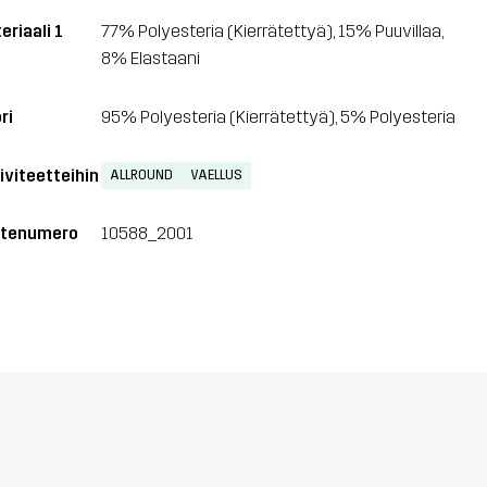
eriaali 1
77% Polyesteria (Kierrätettyä), 15% Puuvillaa,
8% Elastaani
ri
95% Polyesteria (Kierrätettyä), 5% Polyesteria
iviteetteihin
ALLROUND
VAELLUS
tenumero
10588_2001