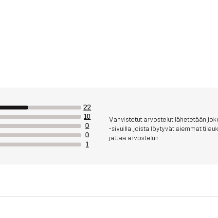
22
10
Vahvistetut arvostelut lähetetään joko
0
-sivuilla, joista löytyvät aiemmat til
0
jättää arvostelun
1