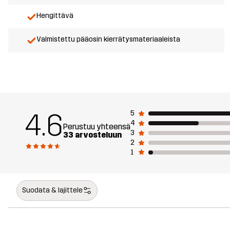
Hengittävä
Valmistettu pääosin kierrätysmateriaaleista
4.6
5
4
Perustuu yhteensä
3
33 arvosteluun
2
1
Suodata & lajittele