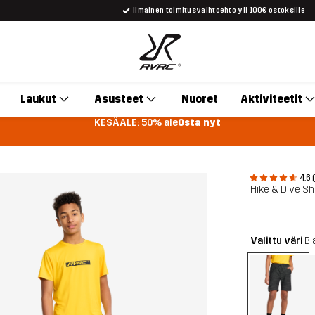
Ilmainen toimitusvaihtoehto yli 100€ ostoksille
Laukut
Asusteet
Nuoret
Aktiviteetit
KESÄALE: 50% ale
Osta nyt
4.6 
Hike & Dive Sh
Valittu väri
Bl