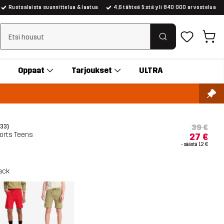
Ruotsalaista suunnittelua & laatua
4,6 tähteä 5:stä yli 840 000 arvostelua
Tyhjennä haku
Oppaat
Tarjoukset
ULTRA
39 €
(33)
orts Teens
27 €
- säästä
12 €
ack