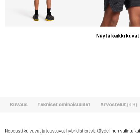
Näytä kaikki kuvat
Kuvaus
Tekniset ominaisuudet
Arvostelut
(4.6)
Nopeasti kuivuvat ja joustavat hybridishortsit; täydellinen valinta k