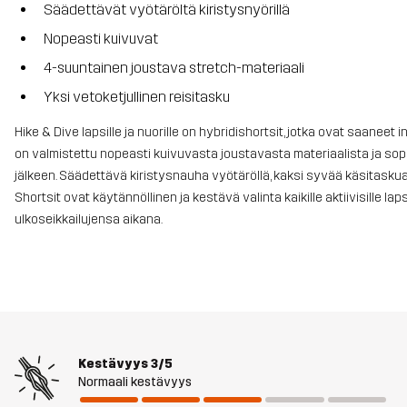
Säädettävät vyötäröltä kiristysnyörillä
Nopeasti kuivuvat
4-suuntainen joustava stretch-materiaali
Yksi vetoketjullinen reisitasku
Hike & Dive lapsille ja nuorille on hybridishortsit, jotka ovat saanee
on valmistettu nopeasti kuivuvasta joustavasta materiaalista ja sopi
jälkeen. Säädettävä kiristysnauha vyötäröllä, kaksi syvää käsitaskua 
Shortsit ovat käytännöllinen ja kestävä valinta kaikille aktiivisille lap
ulkoseikkailujensa aikana.
Kestävyys
3/5
Normaali kestävyys