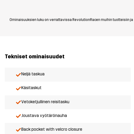
Ominaisuuksien luku on verrattavissa RevolutionRacen muihin tuotteisiin ja vo
Tekniset ominaisuudet
Neljä taskua
Käsitaskut
Vetoketjullinen reisitasku
Joustava vyötärönauha
Back pocket with velcro closure