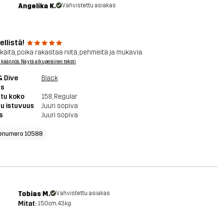
Angelika K.
Vahvistettu asiakas
llistä!
käitä, poika rakastaa niitä, pehmeitä ja mukavia.
 käännös. Näytä alkuperäinen teksti
& Dive
Black
ts
tu koko
158
, Regular
u istuvuus
Juuri sopiva
s
Juuri sopiva
enumero 10588
Tobias M.
Vahvistettu asiakas
Mitat:
150cm, 43kg