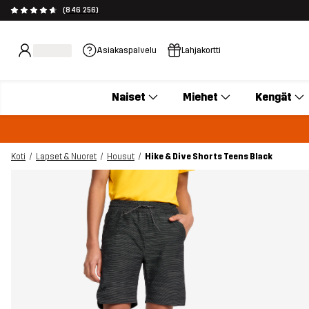
(846 256)
Asiakaspalvelu
Lahjakortti
Naiset
Miehet
Kengät
Koti
Lapset & Nuoret
Housut
Hike & Dive Shorts Teens Black