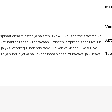
Mat
Vuo
t inspiraationsa miesten ja naisten Hike & Dive -shortseistamme. Ne
Akt
vat ihanteellisesti viilentävään uimiseen lämpimän sään ulkoilun
ja yksi vetoketjullinen reisitasku. Kaiken kaikkiaan Hike & Dive
Tuo
sille ja nuorille, jotka haluavat tuntea olonsa mukavaksi ja viileäksi