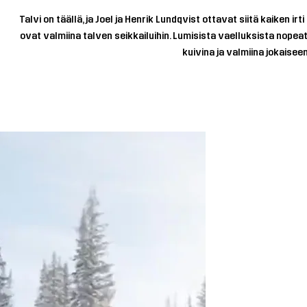
Talvi on täällä, ja Joel ja Henrik Lundqvist ottavat siitä kaiken
ovat valmiina talven seikkailuihin. Lumisista vaelluksista nopea
kuivina ja valmiina jokaisee