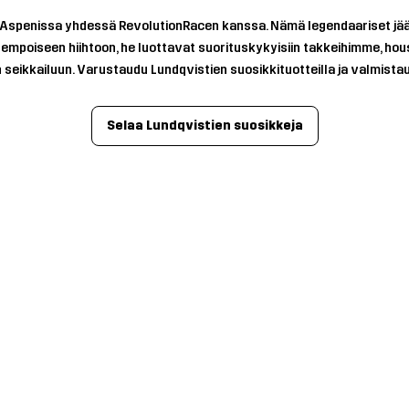
 irti ​​Aspenissa yhdessä RevolutionRacen kanssa. Nämä legendaariset 
tempoiseen hiihtoon, he luottavat suorituskykyisiin takkeihimme, hou
n seikkailuun. Varustaudu Lundqvistien suosikkituotteilla ja valmistau
Selaa Lundqvistien suosikkeja