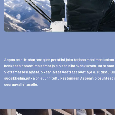
Aspen on hiihtoharrastajien paratiisi, joka tarjoaa maailmanluokan 
henkeäsalpaavat maisemat ja eloisan hiihtokeskuksen. Jotta saat k
viettämästäsi ajasta, oikeanlaiset vaatteet ovat a ja o. Tutustu Lu
suosikkeihin, jotka on suunniteltu kestämään Aspenin olosuhteet 
seuraavalle tasolle.