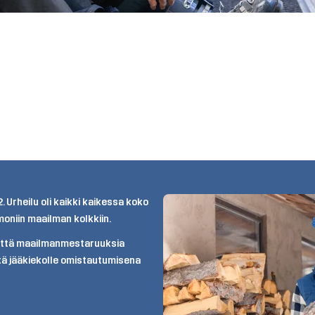
 Urheilu oli kaikki kaikessa koko
moniin maailman kolkkiin.
 että maailmanmestaruuksia
kä jääkiekolle omistautumisena