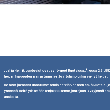
Joel ja Henrik Lundqvist ovat syntyneet Ruotsissa, Åressa 2.3.1982.
heidän lapsuuden ajan ja tämä jaettu intohimo onkin vienyt heidät 
He ovat jakaneet unohtumattomia hetkiä voittaen sekä Ruotsin-,
yhdessä. Heitä ylistetään lahjakkuutensa, johtajuus-kykyjensä se
ansiosta.