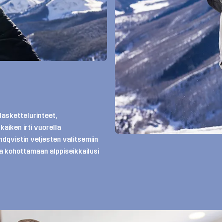
laskettelurinteet,
aiken irti vuorella
ndqvistin veljesten valitsemiin
ja kohottamaan alppiseikkailusi