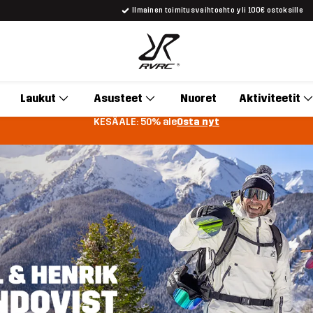
Ilmainen toimitusvaihtoehto yli 100€ ostoksille
Laukut
Asusteet
Nuoret
Aktiviteetit
KESÄALE: 50% ale
Osta nyt