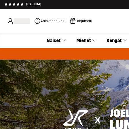
(845 834)
Asiakaspalvelu
Lahjakortti
Naiset
Miehet
Kengät