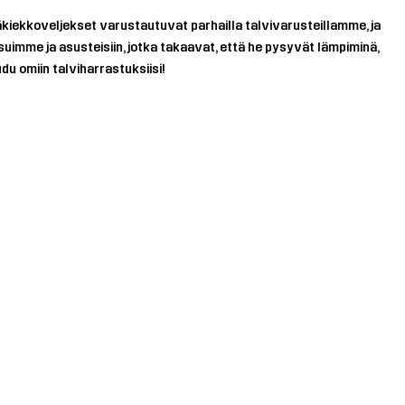
jääkiekkoveljekset varustautuvat parhailla talvivarusteillamme, ja
suimme ja asusteisiin, jotka takaavat, että he pysyvät lämpiminä,
du omiin talviharrastuksiisi!