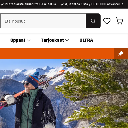
Ruotsalaista suunnittelua & laatua
4,6 tähteä 5:stä yli 840 000 arvostelua
Tyhjennä haku
Oppaat
Tarjoukset
ULTRA