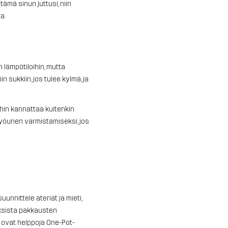
 tämä sinun juttusi, niin
a.
 lämpötiloihin, mutta
sukkiin, jos tulee kylmä, ja
ihin kannattaa kuitenkin
yöunen varmistamiseksi, jos
uunnittele ateriat ja mieti,
eksista pakkausten
t ovat helppoja One-Pot-