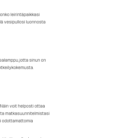
, onko leirintäpaikkasi
llä vesipullosi luonnosta
salamppu, jotta sinun on
retkeilykokemusta.
. Näin voit helposti ottaa
matta matkasuunnitelmistasi
ki odottamattomia