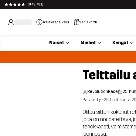
(845 782)
Asiakaspalvelu
Lahjakortti
Naiset
Miehet
Kengät
Telttailu 
RevolutionRace
25. hu
Päivitetty : 29. huhtikuuta 2
Olitpa sitten kokenut ret
joita on noudatettava, jo
tehokkaasti, valmistamaa
luonnossa.