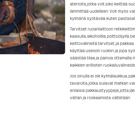
aterioita, jotka voit joko keittää s
lämmittää uudelleen. Voit myös va
kylmänä syötävää, kuten pastasala
Tarvitset ruoanlaittoon retkikeittim
kaasulla, alkoholilla, polttoöljyllä, be
keittovälineitä tarvitset, ja pakkaa
käyttää useisiin ruokiin ja jopa sy
säästää tilaa ja painoa ottamalla
kaikkien erillisten ruokailuvälineide
Jos sinulla ei ole kylmälaukkua, 
tavaroita, jotka sulavat matkan var
erilaisia pakkaustyyppejä, jotta j
vähän ja roskaamista vältetään.