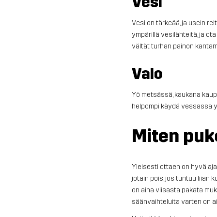
Vesi
Vesi on tärkeää, ja usein reit
ympärillä vesilähteitä, ja o
vältät turhan painon kantam
Valo
Yö metsässä, kaukana kaupun
helpompi käydä vessassa yöl
Miten puk
Yleisesti ottaen on hyvä aja
jotain pois, jos tuntuu liian
on aina viisasta pakata muk
säänvaihteluita varten on a