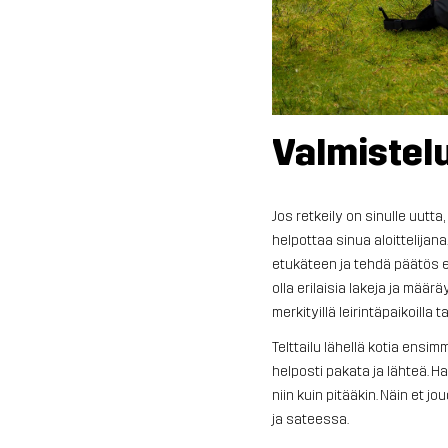
Valmistel
Jos retkeily on sinulle uutta
helpottaa sinua aloittelijan
etukäteen ja tehdä päätös enne
olla erilaisia lakeja ja määr
merkityillä leirintäpaikoilla t
Telttailu lähellä kotia ensim
helposti pakata ja lähteä. H
niin kuin pitääkin. Näin et
ja sateessa.