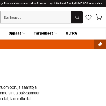
Ruotsalaista suunnittelua & laatua
4,6 tähteä 5:stä yli 840 000 arvostelua
Tyhjennä haku
Oppaat
Tarjoukset
ULTRA
 huomioon, ja sääntöjä,
 autamme sinua pakkaamaan
hdat, kun retkeilet