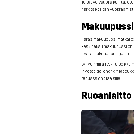
Teltat voivat olla kalliita, j
harkitse teltan vuokraamista 
Makuupussit
Paras makuupussi matkallesi 
keskipaksu makuupussi on yle
avata makuupussin, jos tule
Lyhyemmillä retkillä pelkkä 
investoida johonkin laaduk
repussa on tilaa sille.
Ruoanlaitto