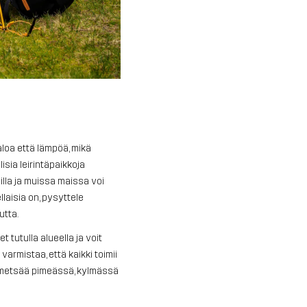
aloa että lämpöä, mikä
sia leirintäpaikkoja
ueilla ja muissa maissa voi
llaisia on, pysyttele
utta.
t tutulla alueella ja voit
armistaa, että kaikki toimii
ä metsää pimeässä, kylmässä