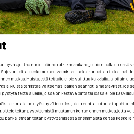
ut
, on hyvä ajoittaa ensimmäinen retki kesäaikaan, jolloin sinulla on sekä v
a. Sujuvan telttailukokemuksen varmistamiseksi kannattaa tutkia mahdolli
n matkaa. Muista, että telttailu ei ole sallittua kaikkialla, ja joillain al
äyksiä. Muista tarkistaa valitsemasi paikan säännöt ja määräykset. Jos se
ai pystytä teltta alueille, joissa on kestävä pinta tai jossa ei ole kasvillisu
mäisillä kerralla on myös hyvä idea. Jos jotain odottamatonta tapahtuu, ole
arjoittele teltan pystyttämistä muutaman kerran ennen matkaa, jotta voit v
 joudu pähkäilemään teltan pystyttämisessä ensimmäistä kertaa keskell