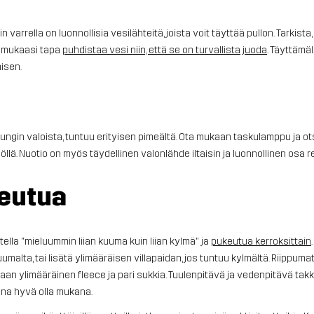
in varrella on luonnollisia vesilähteitä, joista voit täyttää pullon. Tarkista
ta mukaasi tapa
puhdistaa vesi niin, että se on turvallista juoda
. Täyttämä
isen.
gin valoista, tuntuu erityisen pimeältä. Ota mukaan taskulamppu ja ot
lä. Nuotio on myös täydellinen valonlähde iltaisin ja luonnollinen osa 
eutua
tella "mieluummin liian kuuma kuin liian kylmä" ja
pukeutua kerroksittain
 kuumalta, tai lisätä ylimääräisen villapaidan, jos tuntuu kylmältä. Riippu
aan ylimääräinen fleece ja pari sukkia. Tuulenpitävä ja vedenpitävä tak
ina hyvä olla mukana.