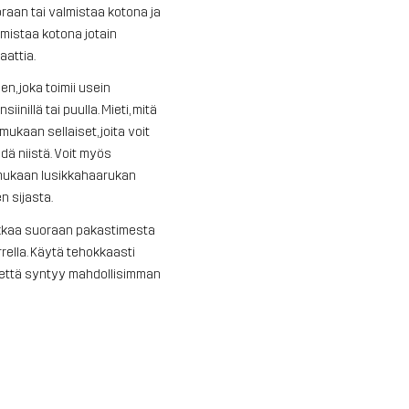
uoraan tai valmistaa kotona ja
lmistaa kotona jotain
attia.
en, joka toimii usein
nsiinillä tai puulla. Mieti, mitä
 mukaan sellaiset, joita voit
ödä niistä. Voit myös
 mukaan lusikkahaarukan
n sijasta.
pakkaa suoraan pakastimesta
rella. Käytä tehokkaasti
ätettä syntyy mahdollisimman