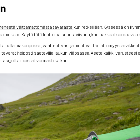
en
enestä välttämättömästä tavarasta
kun retkeillään. Kyseessä on kymm
a mukaan. Käytä tätä luetteloa suuntaviivana, kun pakkaat seuraavaa s
ttamalla makuupussit, vaatteet, vesi ja muut välttämättömyystarvikkeet 
 tavarat helposti saatavilla laukun yläosassa. Aseta kaikki varusteesi 
tasi, jotta muistat varmasti kaiken.