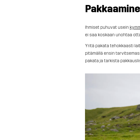
Pakkaamin
Ihmiset puhuvat usein
kymm
ei saa koskaan unohtaa otta
Yritä pakata tehokkaasti lai
pitämällä ensin tarvitsemasi
pakata ja tarkista pakkauslis