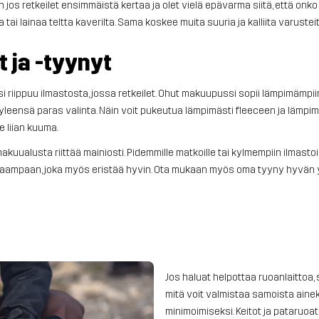
oten jos retkeilet ensimmäistä kertaa ja olet vielä epävarma siitä, että onko
tai lainaa teltta kaverilta. Sama koskee muita suuria ja kalliita varusteit
 ja -tyynyt
riippuu ilmastosta, jossa retkeilet. Ohut makuupussi sopii lämpimämpiin
ensä paras valinta. Näin voit pukeutua lämpimästi fleeceen ja lämpimiin 
e liian kuuma.
makuualusta riittää mainiosti. Pidemmille matkoille tai kylmempiin ilmasto
kaampaan, joka myös eristää hyvin. Ota mukaan myös oma tyyny hyvän 
Jos haluat helpottaa ruoanlaittoa, s
mitä voit valmistaa samoista ain
minimoimiseksi. Keitot ja pataruoa