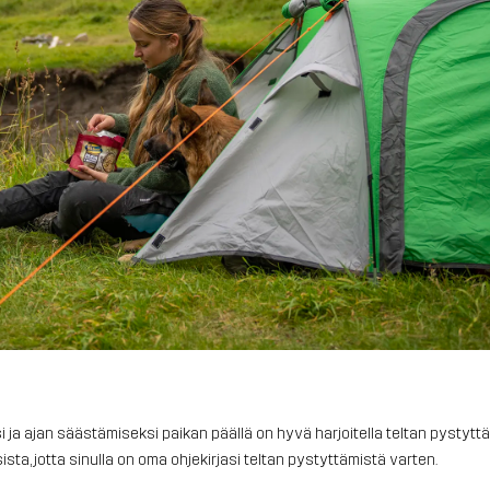
ja ajan säästämiseksi paikan päällä on hyvä harjoitella teltan pystytt
sta, jotta sinulla on oma ohjekirjasi teltan pystyttämistä varten.