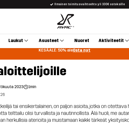
Ilmainen toimitusvaihtoehto yli 100€ ostoksille
Laukut
Asusteet
Nuoret
Aktiviteetit
KESÄALE: 50% ale
Osta nyt
aloittelijoille
htikuuta 2023
1min
026
keilijä tai ensikertalainen, on paljon asioita, jotka on otettava
tta telttailu olisi turvallista ja nautinnollista. Älä huoli; me
n herkullisia aterioita ja muistamaan kaikki tärkeät yksityisko