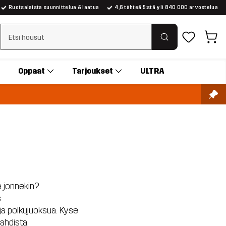
Ruotsalaista suunnittelua & laatua
4,6 tähteä 5:stä yli 840 000 arvostelua
Tyhjennä haku
Oppaat
Tarjoukset
ULTRA
e jonnekin?
s
 ja polkujuoksua. Kyse
ahdista.