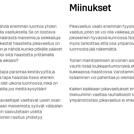
Miinukset
 nähdä enemmän luontoa yhden
Pikavaellus vaatii enemmän fyysis
lla vaelluksella. Se on loistava
vaellus, joten se voi olla vaikeaa, jo
äärästä maisemia ja seikkailuja
jokseenkin hyvässä kunnossa. Nop
astat haasteita, pikavaellus on
myös tarkoittaa, että osa ympär
n ja nähdä, kuinka pitkälle pääset
luonnosta jää näkemättä.
kisi siitä haastetta yrittämällä
a aikaasi?
Toinen mainitsemisen arvoinen asi
vauhti lisää loukkaantumisriskiä, 
 tapa parantaa kestävyyttä ja
liukkaassa maastossa. Varoitamme
va tapa haastaa itsesi etenkin
lisääminen voi pahentaa jo olema
 olet ulkona luonnossa, mikä on
illa, jos meiltä kysytään!
Kaiken kaikkiaan pikavaellukset eivä
mieluummin vaeltaa rauhallisesti 
pikavaeltajat vaeltavat usein osan
ympäristöstäsi, pikavaellus ei ehkä
aan maisemista, syövät välipalan
Näin saavutetaan useita
yysinen rasitus yhdistyy