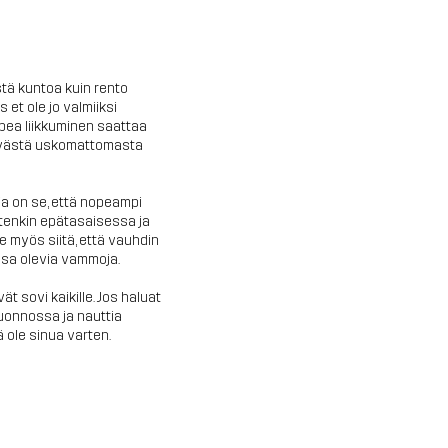
tä kuntoa kuin rento
s et ole jo valmiiksi
ea liikkuminen saattaa
öivästä uskomattomasta
a on se, että nopeampi
etenkin epätasaisessa ja
 myös siitä, että vauhdin
ssa olevia vammoja.
t sovi kaikille. Jos haluat
luonnossa ja nauttia
 ole sinua varten.