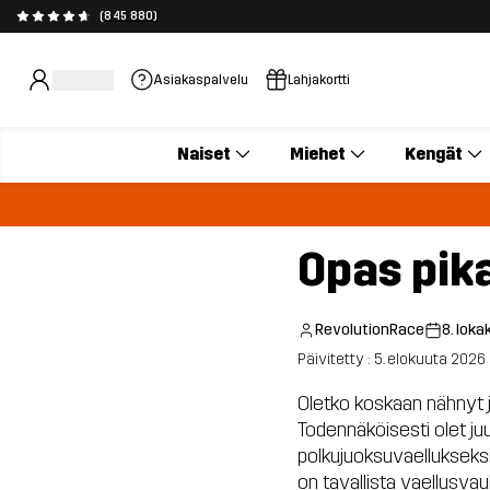
(845 880)
Asiakaspalvelu
Lahjakortti
Naiset
Miehet
Kengät
Opas pik
RevolutionRace
8. lok
Päivitetty : 5. elokuuta 2026
Oletko koskaan nähnyt jo
Todennäköisesti olet ju
polkujuoksuvaellukseksi
on tavallista vaellusvau