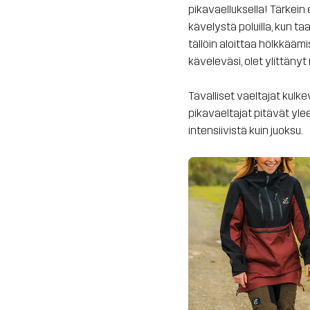
pikavaelluksella! Tärkein
kävelystä poluilla, kun ta
tällöin aloittaa hölkkääm
käveleväsi, olet ylittänyt
Tavalliset vaeltajat kulke
pikavaeltajat pitävät yle
intensiivistä kuin juoksu.