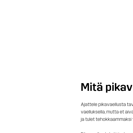
Mitä pikav
Ajattele pikavaellusta ta
vaelluksella, mutta et ai
ja tulet tehokkaammaksi v