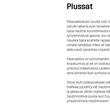
Plussat
Pikavaelluksen avulla voit
päivän aikana, kuin tavallise
tapa nauttia suuremmasta m
lyhyemmässä ajassa. Jos rak
hauska tapa koetella rajojaa
omalla tahdillasi. Miksi et te
jatkuvasti parantaa nopeint
Pikavaellus on erinomainen
lihaskuntoa, ja se on loista
jyrkissä maastoissa. Lisäksi
aina parempi kuin jumissa sal
Toisin kuin polkujuoksijat, 
matkaa, pysähtyvät nauttim
ja jatkavat sitten matkaa. 
nautinnollisia puolia, kun f
ympäristöstä nauttimiseen.