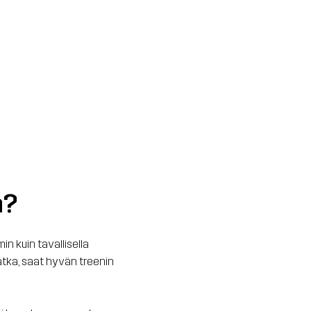
n?
n kuin tavallisella
atka, saat hyvän treenin