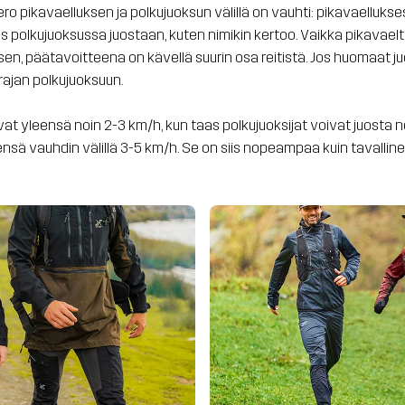
 ero pikavaelluksen ja polkujuoksun välillä on vauhti: pikavaellu
as polkujuoksussa juostaan, kuten nimikin kertoo. Vaikka pikavaelta
isen, päätavoitteena on kävellä suurin osa reitistä. Jos huomaat
 rajan polkujuoksuun.
vat yleensä noin 2-3 km/h, kun taas polkujuoksijat voivat juosta n
ensä vauhdin välillä 3-5 km/h. Se on siis nopeampaa kuin tavalline