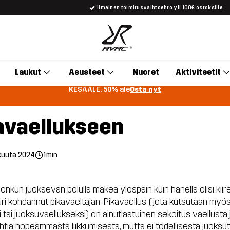
Ilmainen toimitusvaihtoehto yli 100€ ostoksille
Laukut
Asusteet
Nuoret
Aktiviteetit
KESÄALE: 50% ale
Osta nyt
avaellukseen
akuuta 2024
1min
nkun juoksevan polulla mäkeä ylöspäin kuin hänellä olisi kiir
uri kohdannut pikavaeltajan. Pikavaellus (jota kutsutaan myö
 tai juoksuvaellukseksi) on ainutlaatuinen sekoitus vaellusta
htia nopeammasta liikkumisesta, mutta ei todellisesta juoksut