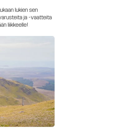
mukaan lukien sen
varusteita ja -vaatteita
n liikkeelle!