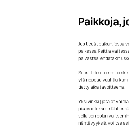
Paikkoja, 
Jos tiedät paikan, jossa 
paikassa. Reittiä valites
päivästäsi entistäkin 
Suosittelemme esimerkiksi
yllä nopeaa vauhtia, kun mu
tietty aika tavoitteena.
Yksi vinkki (jota et varmas
pikavaellukselle lähtiessä
sellaisen polun valitsemin
nähtävyyksiä, voi itse asi