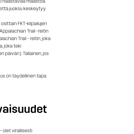
esti haastavaa maastoa.
, että juoksu keskeytyy.
 osittain FKT-kilpailujen
ppalachian Trail -reitin
chian Trail - reitin, joka
, joka teki
n päivän). Tällainen, jos
lus on täydellinen tapa
vaisuudet
olet virallisesti