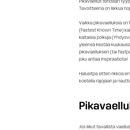
Pikavaellus tehdään tyypi
Tavoitteena on liikkua nop
Vaikka pikavaelluksia on te
(Fastest Known Time) kalt
kaltaisia polkuja (Yhdysva
yleensä kestää kuukausia -
pikavaelluksen (tai fastpa
joku antaa inspiraatiota!
Halusitpa sitten rikkoa e
koetella rajojaan ja nautt
Pikavaell
Jos liikut tavallista vael