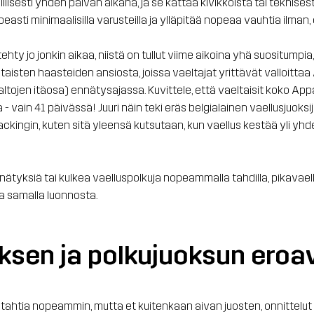
llisesti yhden päivän aikana, ja se kattaa kivikkoista tai teknis
easti minimaalisilla varusteilla ja ylläpitää nopeaa vauhtia ilman
hty jo jonkin aikaa, niistä on tullut viime aikoina yhä suositumpia,
aisten haasteiden ansiosta, joissa vaeltajat yrittävät valloittaa A
ltojen itäosa) ennätysajassa. Kuvittele, että vaeltaisit koko Appala
 vain 41 päivässä! Juuri näin teki eräs belgialainen vaellusjuoksija
ckingin, kuten sitä yleensä kutsutaan, kun vaellus kestää yli yhde
nnätyksiä tai kulkea vaelluspolkuja nopeammalla tahdilla, pikavael
ia samalla luonnosta.
uksen ja polkujuoksun eroa
lustahtia nopeammin, mutta et kuitenkaan aivan juosten, onnittelut - 