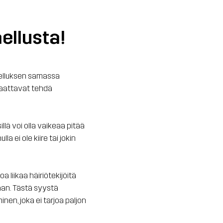
ellusta!
vaelluksen samassa
saattavat tehdä
llä voi olla vaikeaa pitää
a ei ole kiire tai jokin
a liikaa häiriötekijöitä
jaan. Tästä syystä
inen, joka ei tarjoa paljon