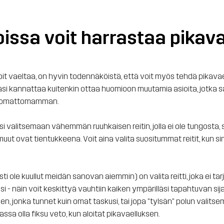
joissa voit harrastaa pikava
voit vaeltaa, on hyvin todennäköistä, että voit myös tehdä pika
sasi kannattaa kuitenkin ottaa huomioon muutamia asioita, jotka 
uskomattomamman.
 valitsemaan vähemmän ruuhkaisen reitin, jolla ei ole tungosta, si
ut ovat tientukkeena. Voit aina valita suositummat reitit, kun sinull
ti ole kuullut meidän sanovan aiemmin) on valita reitti, joka ei tarjo
si - näin voit keskittyä vauhtiin kaiken ympärilläsi tapahtuvan si
en, jonka tunnet kuin omat taskusi, tai jopa "tylsän" polun valitsem
assa olla fiksu veto, kun aloitat pikavaelluksen.