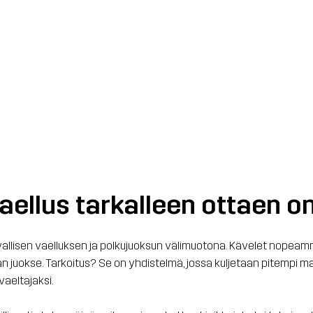
aellus tarkalleen ottaen o
vallisen vaelluksen ja polkujuoksun välimuotona. Kävelet nopeammi
van juokse. Tarkoitus? Se on yhdistelmä, jossa kuljetaan pitempi m
aeltajaksi.