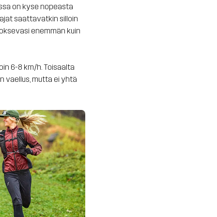
ksessa on kyse nopeasta
jat saattavatkin silloin
 juoksevasi enemmän kuin
oin 6-8 km/h. Toisaalta
n vaellus, mutta ei yhtä