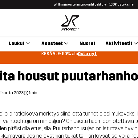
Ilmainen toimitusvaihtoehto yli 100€ ostoksille
Laukut
Asusteet
Nuoret
Aktiviteetit
KESÄALE: 50% ale
Osta nyt
lita housut puutarhanh
säkuuta 2023
1min
voi olla ratkaiseva merkitys siinä, että tunnet olosi mukavaksi
n vaihtoehtoja on niin paljon? On useita huomioon otettavia te
 pitäisi olla etusijalla. Puutarhahousujen on istuttava hyvin 
ikkumavara. Jos ne ovat liian tiukat tai liian löysät, se voi a