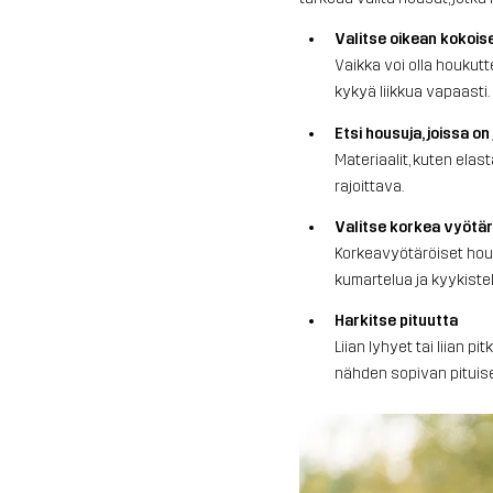
Valitse oikean kokois
Vaikka voi olla houkutt
kykyä liikkua vapaasti. 
Etsi housuja, joissa o
Materiaalit, kuten elas
rajoittava.
Valitse korkea vyötä
Korkeavyötäröiset housu
kumartelua ja kyykiste
Harkitse pituutta
Liian lyhyet tai liian p
nähden sopivan pituis