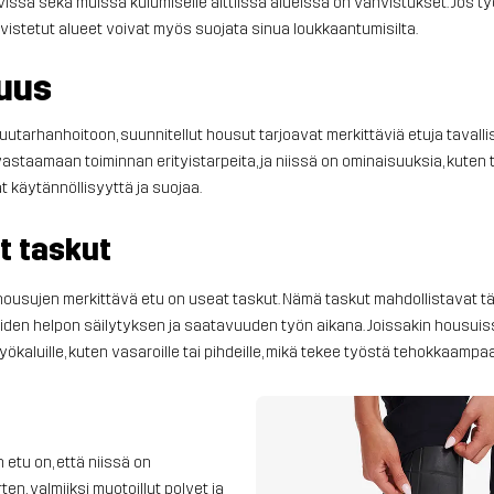
lvissa
sekä muissa kulumiselle alttiissa alueissa on vahvistukset. Jos t
vistetut alueet voivat myös suojata sinua loukkaantumisilta.
suus
puutarhanhoitoon, suunnitellut housut tarjoavat merkittäviä etuja tavalli
astaamaan toiminnan erityistarpeita, ja niissä on ominaisuuksia, kuten t
at käytännöllisyyttä ja suojaa.
t taskut
housujen merkittävä etu on useat taskut. Nämä taskut mahdollistavat tä
iden helpon säilytyksen ja saatavuuden työn aikana. Joissakin housuissa
työkaluille, kuten vasaroille tai pihdeille, mikä tekee työstä tehokkaamp
etu on, että niissä on
ten, valmiiksi muotoillut polvet ja