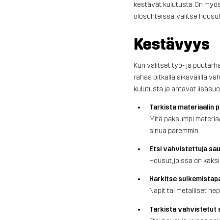
kestävät kulutusta. On myös
olosuhteissa, valitse housut
Kestävyys
Kun valitset työ- ja puutar
rahaa pitkällä aikavälillä 
kulutusta ja antavat lisäsuoj
Tarkista materiaalin 
Mitä paksumpi materiaa
sinua paremmin.
Etsi vahvistettuja sa
Housut, joissa on kaks
Harkitse sulkemistap
Napit tai metalliset n
Tarkista vahvistetut 