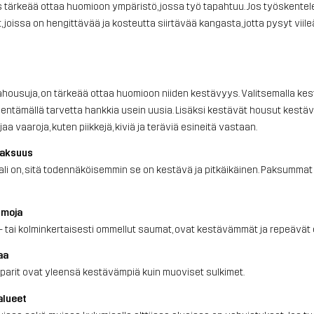
 tärkeää ottaa huomioon ympäristö, jossa työ tapahtuu. Jos työskentel
, joissa on hengittävää ja kosteutta siirtävää kangasta, jotta pysyt vii
hahousuja, on tärkeää ottaa huomioon niiden kestävyys. Valitsemalla ke
vähentämällä tarvetta hankkia usein uusia. Lisäksi kestävät housut kest
aa vaaroja, kuten piikkejä, kiviä ja teräviä esineitä vastaan.
paksuus
li on, sitä todennäköisemmin se on kestävä ja pitkäikäinen. Paksummat
umoja
i- tai kolminkertaisesti ommellut saumat, ovat kestävämmät ja repeäv
aa
epparit ovat yleensä kestävämpiä kuin muoviset sulkimet.
alueet