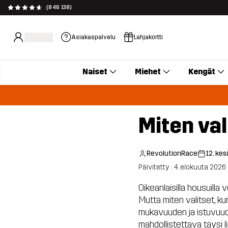
(846 138)
Asiakaspalvelu
Lahjakortti
Naiset
Miehet
Kengät
Miten va
RevolutionRace
12. ke
Päivitetty : 4. elokuuta 2026
Oikeanlaisilla housuilla 
Mutta miten valitset, ku
mukavuuden ja istuvuuden
mahdollistettava täysi li