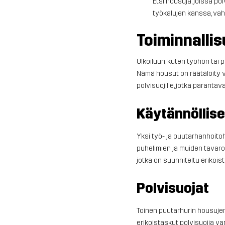
Etsi housuja, joissa po
työkalujen kanssa, vah
Toiminnalli
Ulkoiluun, kuten työhön tai 
Nämä housut on räätälöity v
polvisuojille, jotka parantav
Käytännöllise
Yksi työ- ja puutarhanhoito
puhelimien ja muiden tavaro
jotka on suunniteltu erikois
Polvisuojat
Toinen puutarhurin housujen 
erikoistaskut polvisuojia var