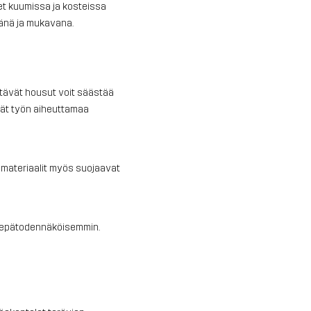
et kuumissa ja kosteissa
leänä ja mukavana.
stävät housut voit säästää
ävät työn aiheuttamaa
 materiaalit myös suojaavat
ät epätodennäköisemmin.