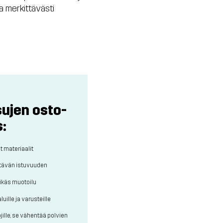
aa merkittävästi
ujen osto-
:
t materiaalit
ttävän istuvuuden
likäs muotoilu
uille ja varusteille
ille, se vähentää polvien