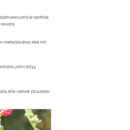
a epämukavuutta ja rajoittaa
reisistä.
on miellyttävämpi eikä niin
oihin, joihin liittyy
sta, että valitset pituuteesi