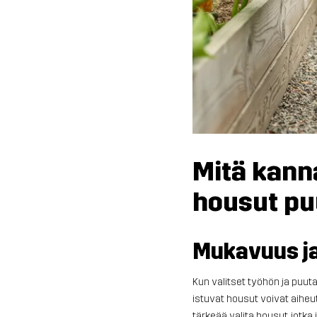
Mitä kann
housut pu
Mukavuus ja
Kun valitset työhön ja puut
istuvat housut voivat aiheu
tärkeää valita housut, jotka 