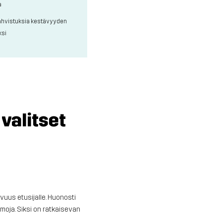
a
 vahvistuksia kestävyyden
ksi
valitset
vuus etusijalle. Huonosti
moja. Siksi on ratkaisevan