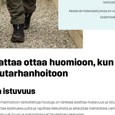
rasitust
Kestävät materiaalit, joissa on
lisäämise
attaa ottaa huomioon, kun 
utarhanhoitoon
 istuvuus
arhanhoitoon tarkoitettuja housuja, on tärkeää asettaa mukavuus ja istu
ttaa epämukavuutta ja rajoittaa liikkumista ja aiheuttaa mahdollisia vam
istuvat hyvin ja mahdollistavat täydellisen liikeradan.