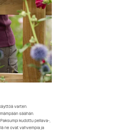
käyttöä varten.
ämpimämpään säähän.
a. Paksumpi kudottu pellava-,
llä ne ovat vahvempia ja