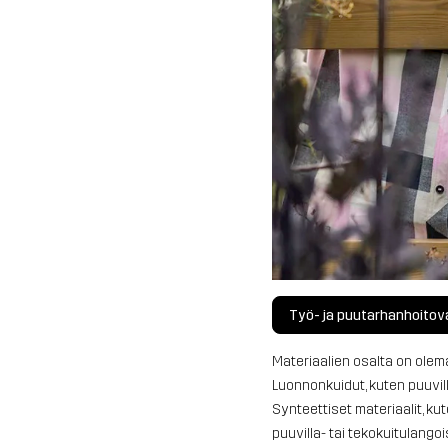
Työ- ja puutarhanhoitov
Materiaalien osalta on olem
Luonnonkuidut, kuten puuvill
Synteettiset materiaalit, kut
puuvilla- tai tekokuitulango