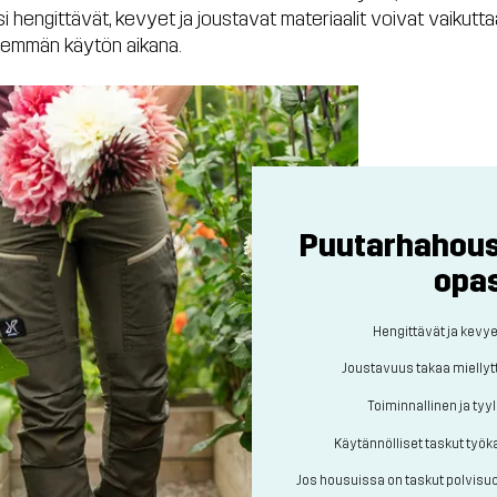
i hengittävät, kevyet ja joustavat materiaalit voivat vaikutt
emmän käytön aikana.
Puutarhahous
opas
Hengittävät ja kevye
Joustavuus takaa mielly
Toiminnallinen ja tyy
Käytännölliset taskut työkal
Jos housuissa on taskut polvisuoj