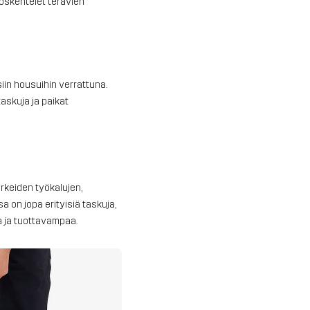
yöskentelet terävien
siin housuihin verrattuna.
askuja ja paikat
rkeiden työkalujen,
 on jopa erityisiä taskuja,
aa ja tuottavampaa.