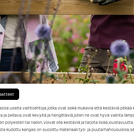
aatteet
assa useita vaihtoehtoja, jotka ovat sekä mukavia että kestäviä pitkää 
a ja pellava, ovat kevyitä ja hengittäviä, joten ne ovat hyvä valinta l
en polyesteri tai nailon, voivat olla kestäviä ja tarjota lisää joustavuutt
ista
kudottu kangas
on suosittu materiaali työ- ja puutarhahousuissa, si