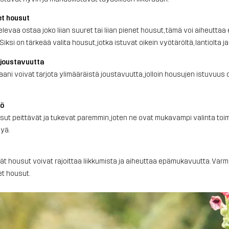
et housut
elevaa ostaa joko liian suuret tai liian pienet housut, tämä voi aiheutta
Siksi on tärkeää valita housut, jotka istuvat oikein vyötäröltä, lantiolta ja 
n joustavuutta
taani voivat tarjota ylimääräistä joustavuutta, jolloin housujen istuvuus 
rö
t peittävät ja tukevat paremmin, joten ne ovat mukavampi valinta toimint
lyä.
itkät housut voivat rajoittaa liikkumista ja aiheuttaa epämukavuutta. Varmi
et housut.