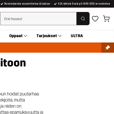
Ruotsalaista suunnittelua & laatua
4,6 tähteä 5:stä yli 840 000 arvostelua
Tyhjennä haku
Oppaat
Tarjoukset
ULTRA
oitoon
, kun hoidat puutarhaa.
kijöitä, mutta
ja niiden on
iheuttaa epämukavuutta ja