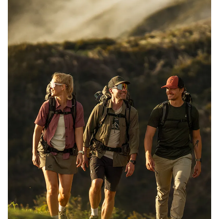
Den viktigaste utrustningen du behöver inför
vandringen
Vilken är den viktigaste utrustningen du behöver inför
vandringen? I vår guide om de tio väsentligheterna får du
svaren vad du ska packa med dig för att vara trygg och
säker på din vandring.
Läs mer