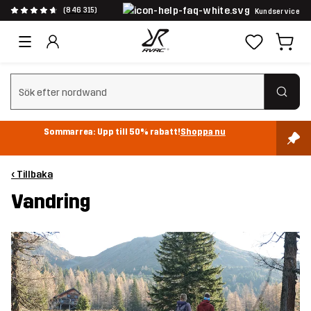
(846 315)
Kundservice
Rensa sök
Sommarrea: Upp till 50% rabatt!
Shoppa nu
‹ Tillbaka
Vandring