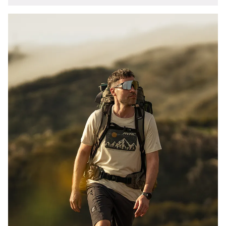
Hur du klär dig för sommarvandring
Här hittar du tips på hur du håller dig sval under sommarens
vandringsturer. Lär dig hur du väljer den perfekta outfiten
med allt från andningsförmåga till färgval och fukttransport.
Läs mer