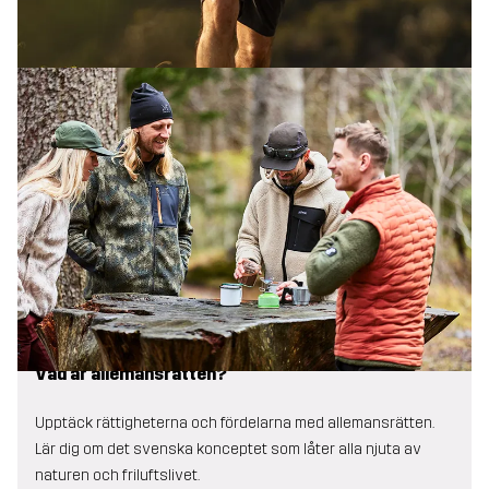
Vad är allemansrätten?
Upptäck rättigheterna och fördelarna med allemansrätten.
Lär dig om det svenska konceptet som låter alla njuta av
naturen och friluftslivet.