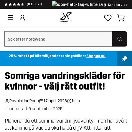
(846 871)
Kundservice
Rensa sök
25% rabatt på bästsäljande träningskläder
Shoppa nu
Somriga vandringskläder för
kvinnor - välj rätt outfit!
RevolutionRace
17 april 2023
1min
Uppdaterad: 9 september 2025
Planerar du ett sommarvandringsäventyr men har svårt
att komma på vad du ska ha på dig? Att hitta rätt