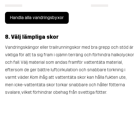
Handla alla vandringsbyxor
8. Välj lämpliga skor
Vandringskängor eller trailrunningskor med bra grepp och stöd är
viktiga för att ta sig fram i ojämn terräng och förhindra halkolyckor
och fall. Välj material som andas framför vattentäta material,
eftersom de ger bättre luftcirkulation och snabbare torkning i
varmt väder. Kom ihåg att vattentäta skor kan hålla fukten ute,
men icke-vattentäta skor torkar snabbare och håller fötterna
svalare, vilket förhindrar obehag från svettiga fötter.