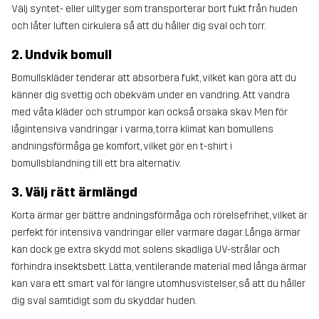
Välj syntet- eller ulltyger som transporterar bort fukt från huden
och låter luften cirkulera så att du håller dig sval och torr.
2. Undvik bomull
Bomullskläder tenderar att absorbera fukt, vilket kan göra att du
känner dig svettig och obekväm under en vandring. Att vandra
med våta kläder och strumpor kan också orsaka skav. Men för
lågintensiva vandringar i varma, torra klimat kan bomullens
andningsförmåga ge komfort, vilket gör en t-shirt i
bomullsblandning till ett bra alternativ.
3. Välj rätt ärmlängd
Korta ärmar ger bättre andningsförmåga och rörelsefrihet, vilket är
perfekt för intensiva vandringar eller varmare dagar. Långa ärmar
kan dock ge extra skydd mot solens skadliga UV-strålar och
förhindra insektsbett. Lätta, ventilerande material med långa ärmar
kan vara ett smart val för längre utomhusvistelser, så att du håller
dig sval samtidigt som du skyddar huden.