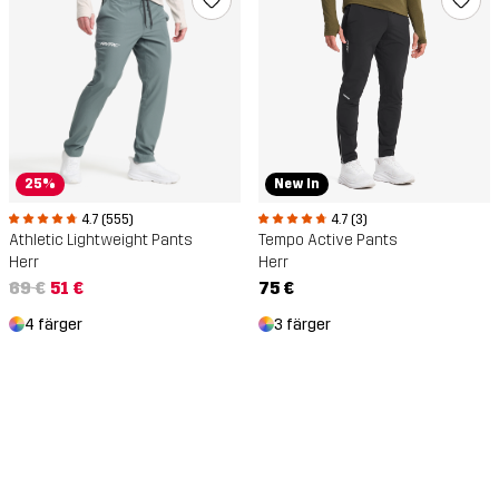
25%
New In
4.7 (555)
4.7 (3)
Athletic Lightweight Pants
Tempo Active Pants
Herr
Herr
69 €
51 €
75 €
4 färger
3 färger