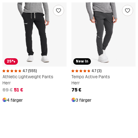
25%
New In
4.7 (555)
4.7 (3)
Athletic Lightweight Pants
Tempo Active Pants
Herr
Herr
69 €
51 €
75 €
4 färger
3 färger