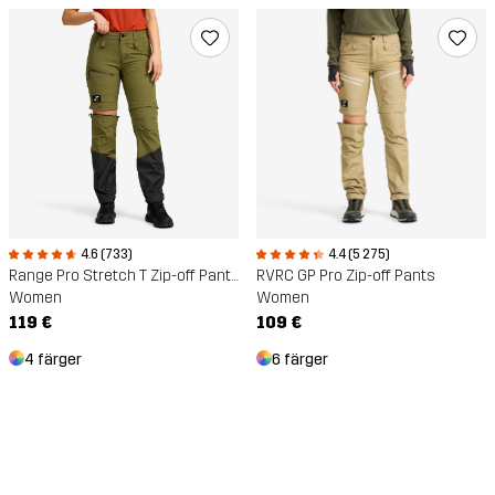
4.6 (733)
4.4 (5 275)
Range Pro Stretch T Zip-off Pants
RVRC GP Pro Zip-off Pants
Women
Women
119 €
109 €
4 färger
6 färger