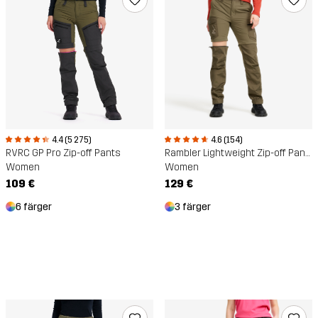
4.4 (5 275)
4.6 (154)
RVRC GP Pro Zip-off Pants
Rambler Lightweight Zip-off Pants
Women
Women
109 €
129 €
6 färger
3 färger