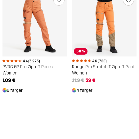
50%
4.4 (5 275)
4.6 (733)
RVRC GP Pro Zip-off Pants
Range Pro Stretch T Zip-off Pants
Women
Women
109 €
119 €
59 €
6 färger
4 färger