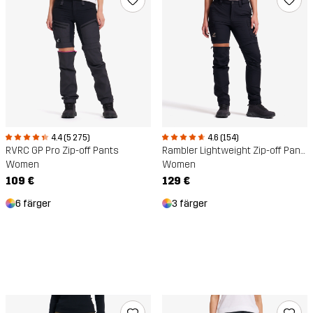
4.4 (5 275)
4.6 (154)
RVRC GP Pro Zip-off Pants
Rambler Lightweight Zip-off Pants
Women
Women
109 €
129 €
6 färger
3 färger