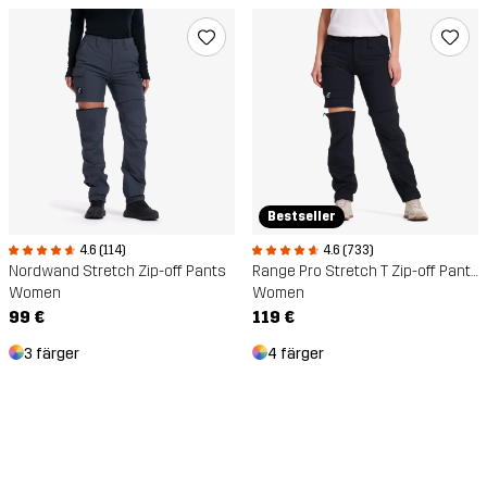
Bestseller
4.6 (114)
4.6 (733)
Nordwand Stretch Zip-off Pants
Range Pro Stretch T Zip-off Pants
Women
Women
99 €
119 €
3 färger
4 färger