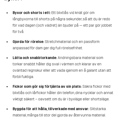
Byxor och shorts i ett:
Ett blixtlås vid knät gör om
långbyxorna till shorts på några sekunder, så att du är redo
för vad dagen (och vädret) än bjuder på — ett par gör jobbet
för två.
Gjorda för rörelse:
Stretchmaterial och en passform
anpassad för dam ger dig full rörelsefrihet.
Lätta och snabbtorkande:
Andningsbara material som
torkar snabbt håller dig sval i värmen och klarar av en
oväntad regnskur eller att vada igenom en å galant utan att
förbli fuktiga.
Fickor som gör sig förtjänta av sin plats:
Säkra fickor med
blixtlås och lårfickor håller din telefon, dina nycklar och annat
viktigt säkert – oavsett om du är i byxläge eller shortsläge.
Byggda för att hålla, tillverkade med ansvar:
Slitstarka
material, många till stor del gjorda av återvunna material.