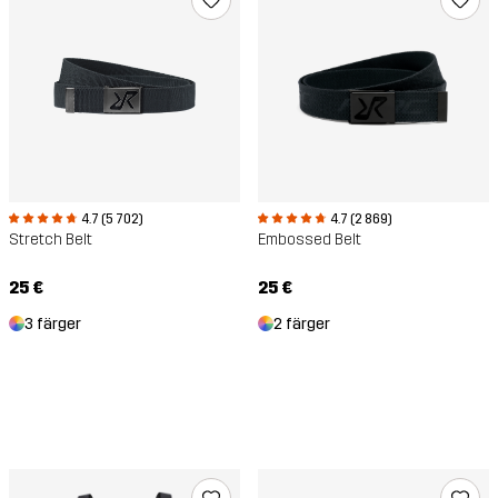
4.7 (5 702)
4.7 (2 869)
Stretch Belt
Embossed Belt
25 €
25 €
3 färger
2 färger