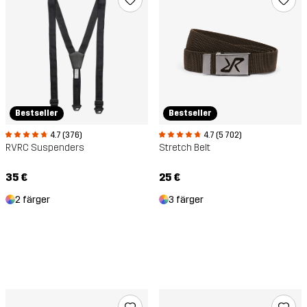
Bestseller
Bestseller
4.7 (376)
4.7 (5 702)
RVRC Suspenders
Stretch Belt
35 €
25 €
2 färger
3 färger