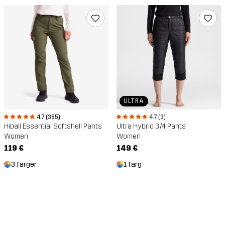
ULTRA
4.7 (385)
4.7 (3)
Hiball Essential Softshell Pants
Ultra Hybrid 3/4 Pants
Women
Women
119 €
149 €
3 färger
1 färg