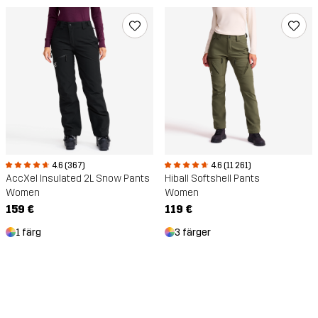
4.6 (11 261)
4.6 (367)
Hiball Softshell Pants
AccXel Insulated 2L Snow Pants
Women
Women
119 €
159 €
3 färger
1 färg