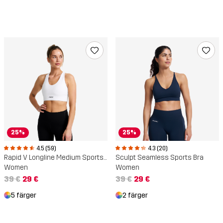
25%
25%
4.5 (59)
4.3 (20)
Rapid V Longline Medium Sports Bra
Sculpt Seamless Sports Bra
Women
Women
39 €
29 €
39 €
29 €
5 färger
2 färger