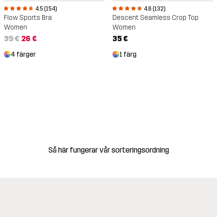
4.6 (132)
4.5 (154)
Descent Seamless Crop Top
Flow Sports Bra
Women
Women
35 €
35 €
26 €
1 färg
4 färger
Så här fungerar vår sorteringsordning