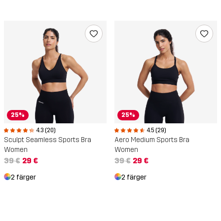
25%
25%
4.3 (20)
4.5 (29)
Sculpt Seamless Sports Bra
Aero Medium Sports Bra
Women
Women
39 €
29 €
39 €
29 €
2 färger
2 färger