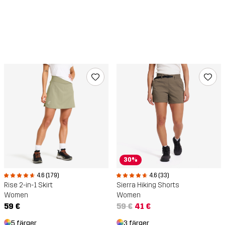
30%
4.6 (179)
4.6 (33)
Rise 2-in-1 Skirt
Sierra Hiking Shorts
Women
Women
59 €
59 €
41 €
5 färger
3 färger