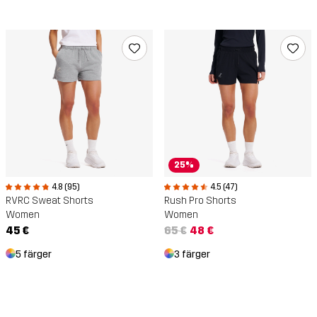
25%
4.8 (95)
4.5 (47)
RVRC Sweat Shorts
Rush Pro Shorts
Women
Women
45 €
65 €
48 €
5 färger
3 färger