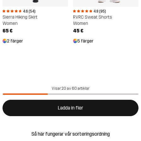
4.6 (54)
4.8 (95)
Sierra Hiking Skirt
RVRC Sweat Shorts
Women
Women
65 €
45 €
2 färger
5 färger
Visar 20 av 60 artiklar
Ladda in fler
Så här fungerar vår sorteringsordning