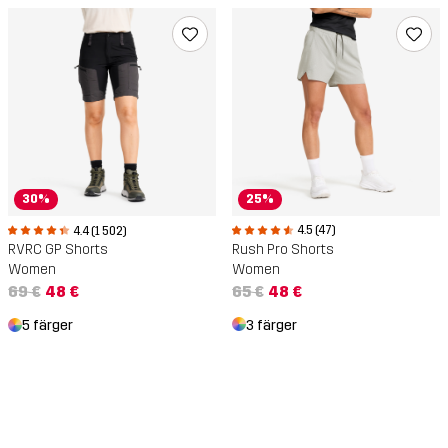
25%
30%
4.5 (47)
4.4 (1 502)
Rush Pro Shorts
RVRC GP Shorts
Women
Women
65 €
48 €
69 €
48 €
3 färger
5 färger