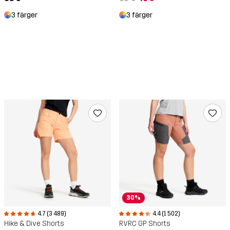
3 färger
3 färger
30%
4.7 (3 489)
4.4 (1 502)
Hike & Dive Shorts
RVRC GP Shorts