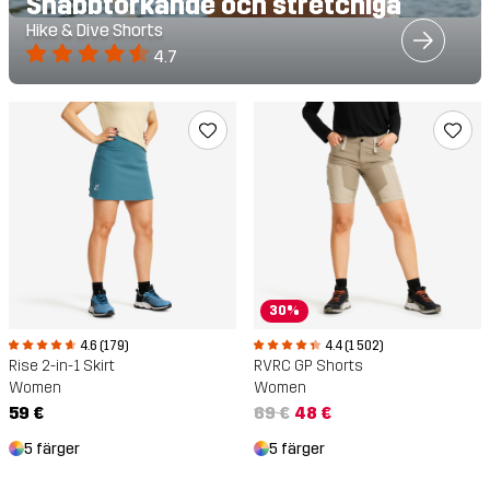
Snabbtorkande och stretchiga
Hike & Dive Shorts
4.7
30%
4.6 (179)
4.4 (1 502)
Rise 2-in-1 Skirt
RVRC GP Shorts
Women
Women
59 €
69 €
48 €
5 färger
5 färger