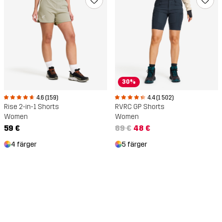
30%
4.6 (159)
4.4 (1 502)
Rise 2-in-1 Shorts
RVRC GP Shorts
Women
Women
59 €
69 €
48 €
4 färger
5 färger