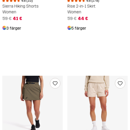
4.6 (33)
4.6 (179)
Sierra Hiking Shorts
Rise 2-in-1 Skirt
Women
Women
59 €
41 €
59 €
44 €
3 färger
5 färger