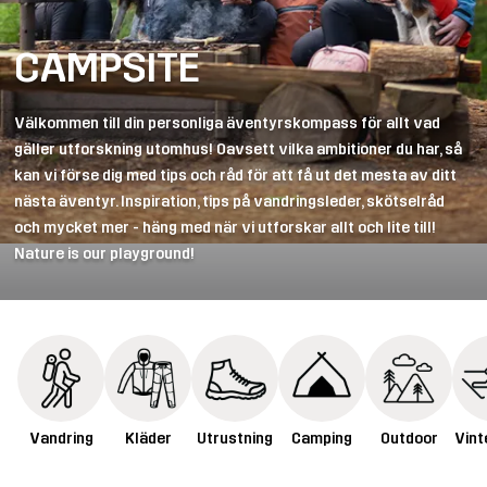
CAMPSITE
Välkommen till din personliga äventyrskompass för allt vad
gäller utforskning utomhus! Oavsett vilka ambitioner du har, så
kan vi förse dig med tips och råd för att få ut det mesta av ditt
nästa äventyr. Inspiration, tips på vandringsleder, skötselråd
och mycket mer - häng med när vi utforskar allt och lite till!
Nature is our playground!
Vandring
Kläder
Utrustning
Camping
Outdoor
Vint