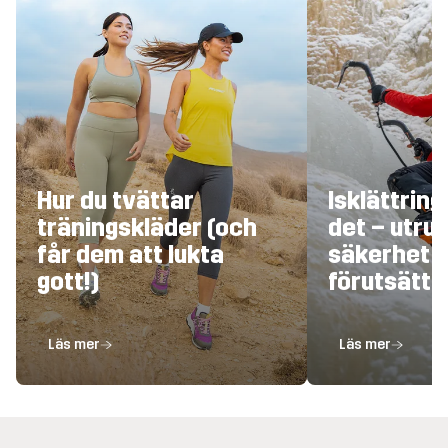
Hur du tvättar
Isklättring
träningskläder (och
det – utrus
får dem att lukta
säkerhet o
gott!)
förutsättn
Läs mer
Läs mer