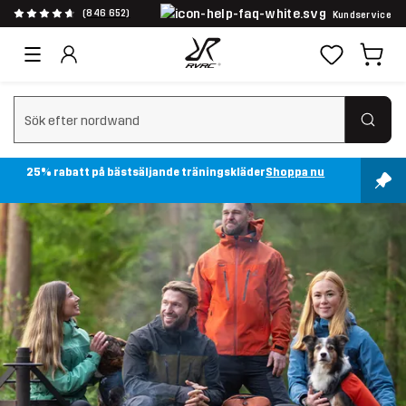
(846 652)
Kundservice
Rensa sök
25% rabatt på bästsäljande träningskläder
Shoppa nu