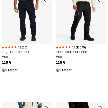
4.8 (26)
4.7 (11 075)
Edge Stretch Pants
Hiball Softshell Pants
Herr
Herr
119 €
119 €
2 färger
3 färger