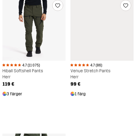
4.7 (11 075)
4.7 (86)
Hiball Softshell Pants
Venue Stretch Pants
Herr
Herr
119 €
99 €
3 färger
1 färg