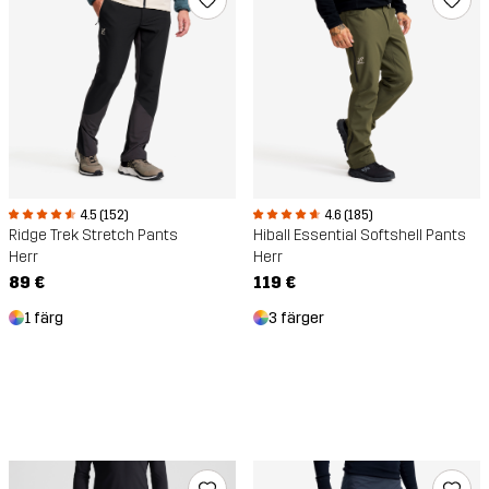
4.6 (185)
4.5 (152)
Hiball Essential Softshell Pants
Ridge Trek Stretch Pants
Herr
Herr
119 €
89 €
3 färger
1 färg