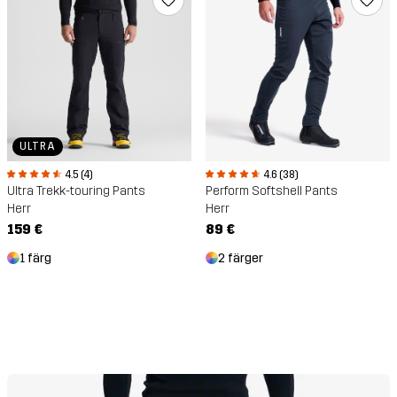
ULTRA
4.5 (4)
4.6 (38)
Ultra Trekk-touring Pants
Perform Softshell Pants
Herr
Herr
159 €
89 €
1 färg
2 färger