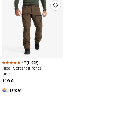
4.7 (11 075)
Hiball Softshell Pants
Herr
119 €
3 färger