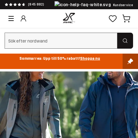
(845 882)
Kundservice
Rensa sök
Sommarrea: Upp till 50% rabatt!
Shoppa nu