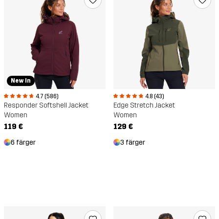
New In
4.7 (586)
4.8 (43)
Responder Softshell Jacket
Edge Stretch Jacket
Women
Women
119 €
129 €
6 färger
3 färger