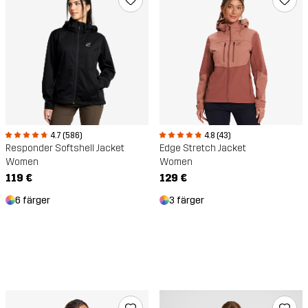
4.7 (586)
4.8 (43)
Responder Softshell Jacket
Edge Stretch Jacket
Women
Women
119 €
129 €
6 färger
3 färger