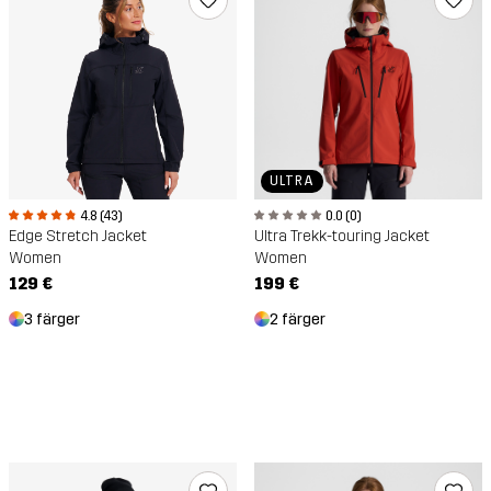
ULTRA
4.8 (43)
0.0 (0)
Edge Stretch Jacket
Ultra Trekk-touring Jacket
Women
Women
129 €
199 €
3 färger
2 färger