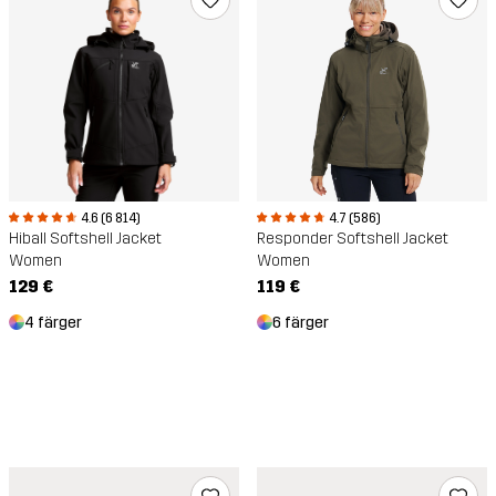
4.6 (6 814)
4.7 (586)
Hiball Softshell Jacket
Responder Softshell Jacket
Women
Women
129 €
119 €
4 färger
6 färger