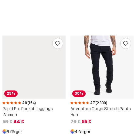
30%
25%
4.7 (2 300)
4.8 (154)
Adventure Cargo Stretch Pants
Rapid Pro Pocket Leggings
Herr
Women
79 €
55 €
59 €
44 €
4 färger
5 färger