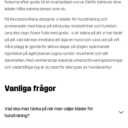
fickorna efter godis till en överladdad vovve. Därför behöver dina
kläder hålla samma tempo som du.
På RevolutionRace designar vi kläder för hundträning och
promenader med fokus på slitstyrka, rörelsefrihet och funktion.
Lera, klor, regn, fickor fulla med godis… vi är säkra på att vi har tänkt
på allt vad det kan innebära att äga en hund och vara ute på vift.
Våra plagg är gjorda för aktiva dagar på stigen, spännande
ögonblick på agilitybanan, lugna rundor i kvarteret och allt
däremellan. Med ventilerande material, smarta förvaringslösningar
och vädertåliga tyg är du redo för alla typer av hundäventyr.
Vanliga frågor
Vad ska man tänka på när man väljer kläder för
hundträning?