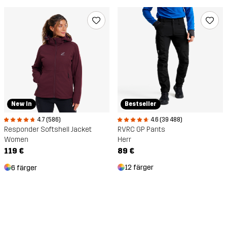
Bestseller
New In
4.6 (39 488)
4.7 (586)
RVRC GP Pants
Responder Softshell Jacket
Herr
Women
89 €
119 €
12 färger
6 färger