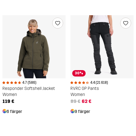
30%
4.7 (586)
4.4 (21 618)
Responder Softshell Jacket
RVRC GP Pants
Women
Women
119 €
89 €
62 €
6 färger
9 färger