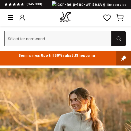
(845 880)
Kundservice
Rensa sök
Sommarrea: Upp till 50% rabatt!
Shoppa nu