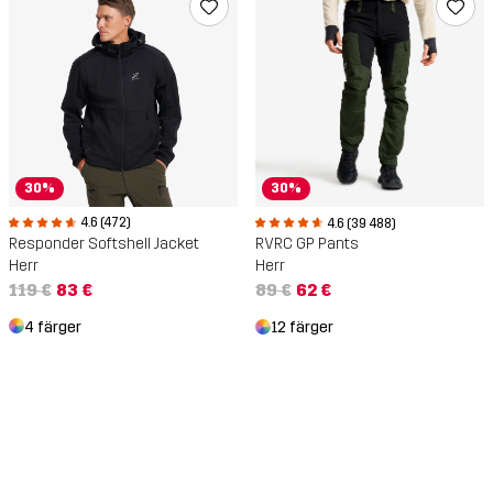
30%
30%
4.6 (472)
4.6 (39 488)
Responder Softshell Jacket
RVRC GP Pants
Herr
Herr
119 €
83 €
89 €
62 €
4 färger
12 färger