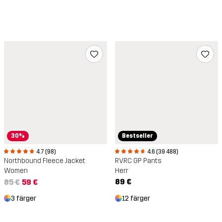
Bestseller
30%
4.6 (39 488)
4.7 (98)
RVRC GP Pants
Northbound Fleece Jacket
Herr
Women
89 €
85 €
59 €
12 färger
3 färger