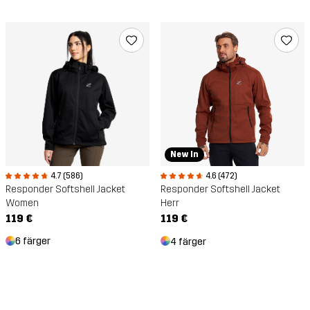
New In
4.7 (586)
4.6 (472)
Responder Softshell Jacket
Responder Softshell Jacket
Women
Herr
119 €
119 €
6 färger
4 färger