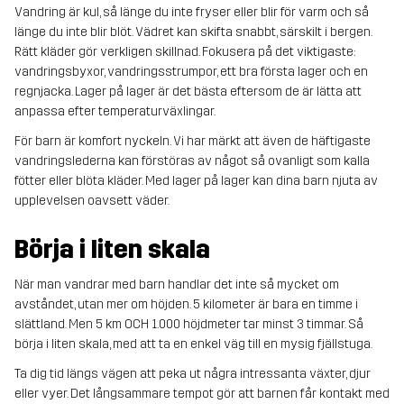
Vandring är kul, så länge du inte fryser eller blir för varm och så
länge du inte blir blöt. Vädret kan skifta snabbt, särskilt i bergen.
Rätt kläder gör verkligen skillnad. Fokusera på det viktigaste:
vandringsbyxor, vandringsstrumpor, ett bra första lager och en
regnjacka. Lager på lager är det bästa eftersom de är lätta att
anpassa efter temperaturväxlingar.
För barn är komfort nyckeln. Vi har märkt att även de häftigaste
vandringslederna kan förstöras av något så ovanligt som kalla
fötter eller blöta kläder. Med lager på lager kan dina barn njuta av
upplevelsen oavsett väder.
Börja i liten skala
När man vandrar med barn handlar det inte så mycket om
avståndet, utan mer om höjden. 5 kilometer är bara en timme i
slättland. Men 5 km OCH 1.000 höjdmeter tar minst 3 timmar. Så
börja i liten skala, med att ta en enkel väg till en mysig fjällstuga.
Ta dig tid längs vägen att peka ut några intressanta växter, djur
eller vyer. Det långsammare tempot gör att barnen får kontakt med