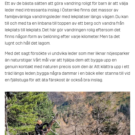
Ett av de bästa sätten att göra vandring roligt för barn är att välja
leder med intressanta inslag. I Österrike finns det massor av
familjevänliga vandringsleder med lekplatser längs vägen. Du kan
till och med ta en linbana till toppen av ett berg och vandra från
lekplats till lekplats. Det här gör vandringen rolig eftersom det
finns någon form av belöning efter varje kilometer. Men ta det
lugnt och håll det lagom.
Med det sagt försökte vi undvika leder som mer liknar nöjesparker
än naturstigar. Vårt mål var att hjälpa dem att bygga upp en
genuin kontakt med naturen precis som den är. Att klättra upp i ett
träd längs leden, bygga några dammar i en bäck eller stanna till vid
en fjällstuga för att äta färskost är också bra inslag.