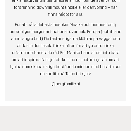
enkla naturvandringar till adrenalinpumpande äventyr som
forsränning, downhill mountainbike eller canyoning – här
finns något för alla.
För att hålla det äkta besöker Maaike och hennes familj
personligen bergsdestinationer över hela Europa (och ibland
ännu längre bort). De testar stigarna, klättrar på väggar och
andas in den lokala friska luften för att ge autentiska,
erfarenhetsbaserade råd. För Maaike handlar det inte bara
om att inspirera familjer att komma ut i naturen, utan om att
hjälpa dem skapa riktiga, bestående minnen med berättelser
de kan lita på. Ta en titt själv.
@bergfamilie.nl