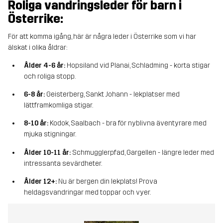
Roliga vandringsleder för barn i
Österrike:
För att komma igång, här är några leder i Österrike som vi har
älskat i olika åldrar:
Ålder 4-6 år:
Hopsiland vid Planai, Schladming - korta stigar
och roliga stopp.
6-8 år:
Geisterberg, Sankt Johann - lekplatser med
lättframkomliga stigar.
8-10 år:
Kodok, Saalbach - bra för nyblivna äventyrare med
mjuka stigningar.
Ålder 10-11 år:
Schmugglerpfad, Gargellen - längre leder med
intressanta sevärdheter.
Ålder 12+:
Nu är bergen din lekplats! Prova
heldagsvandringar med toppar och vyer.