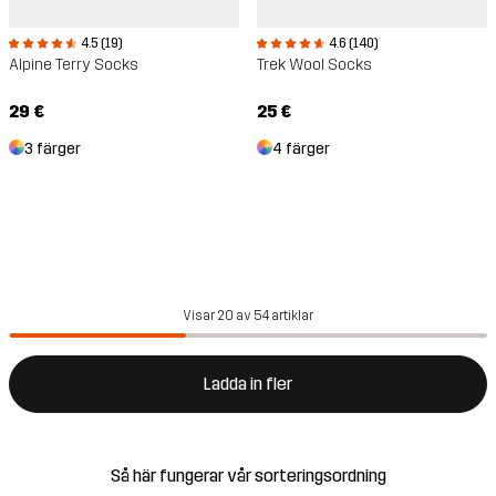
4.5 (19)
4.6 (140)
Alpine Terry Socks
Trek Wool Socks
29 €
25 €
3 färger
4 färger
Visar 20 av 54 artiklar
Ladda in fler
Så här fungerar vår sorteringsordning