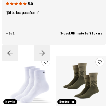
5.0
"jätte bra passform"
—
Bo S.
3-pack Ultimate Soft Boxers
New In
Bestseller