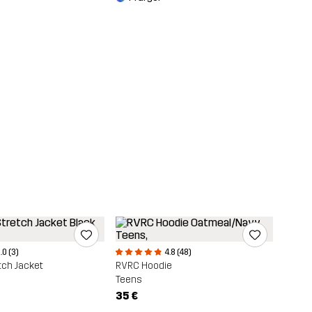
.0 (3)
4.8 (48)
tch Jacket
RVRC Hoodie
Teens
35 €