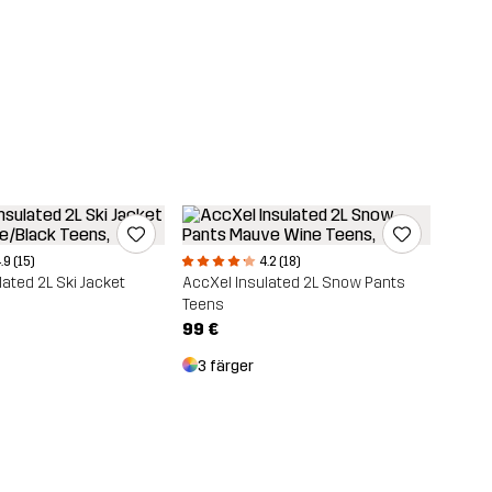
.9 (15)
4.2 (18)
ated 2L Ski Jacket
AccXel Insulated 2L Snow Pants
Teens
99 €
3 färger