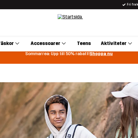
Fri fra
äskor
Accessoarer
Teens
Aktiviteter
Sommarrea: Upp till 50% rabatt!
Shoppa nu