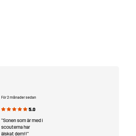
För 2 månader sedan
5.0
"Sonen som är med i
scouterna har
älskat dem!!"