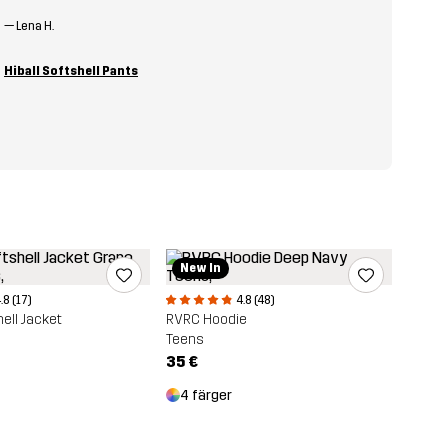
—
Lena H.
Hiball Softshell Pants
New In
.8 (17)
4.8 (48)
hell Jacket
RVRC Hoodie
Teens
35 €
4 färger