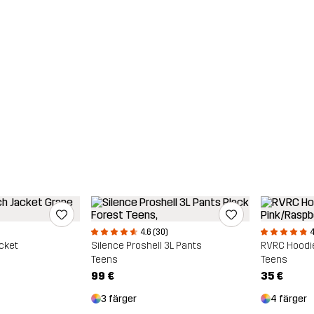
4.6 (30)
4
acket
Silence Proshell 3L Pants
RVRC Hoodi
Teens
Teens
99 €
35 €
3 färger
4 färger