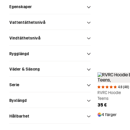
Egenskaper
Vattentäthetsnivå
Vindtäthetsnivå
Rygglängd
Väder & Säsong
Serie
4.8 (48)
RVRC Hoodie
Teens
Byxlängd
35 €
4 färger
Hållbarhet