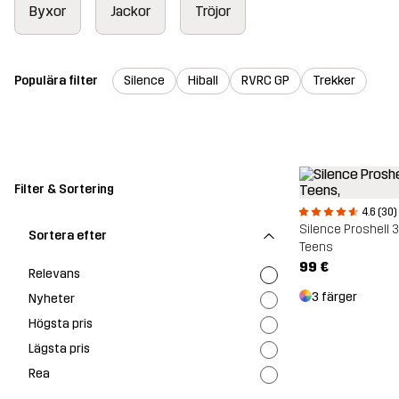
Byxor
Jackor
Tröjor
Populära filter
Silence
Hiball
RVRC GP
Trekker
Filter & Sortering
4.6 (30)
Silence Proshell 
Sortera efter
Teens
99 €
Relevans
3 färger
Nyheter
Högsta pris
Lägsta pris
Rea