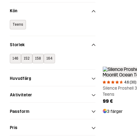
Kön
Teens
Storlek
146
152
158
164
Huvudfärg
4.6 (30)
Silence Proshell 
Teens
Aktiviteter
99 €
Passform
3 färger
Pris