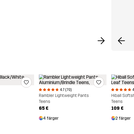
4.7 (70)
4
Rambler Lightweight Pants
Hiball Softs
Teens
Teens
65 €
109 €
4 färger
2 färger