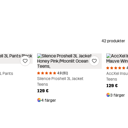
42 produkter
4
3L Pants
4.9 (61)
AccXel Insul
Silence Proshell 3L Jacket
Teens
Teens
129 €
129 €
3 färger
4 färger