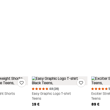
4.8 (28)
5
ght Shorts
Easy Graphic Logo T-shirt
Exciter Stre
Teens
Teens
19 €
89 €