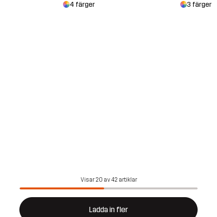
4 färger
3 färger
Visar 20 av 42 artiklar
Ladda in fler