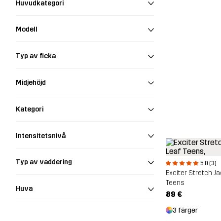
Huvudkategori
Modell
Typ av ficka
Midjehöjd
Kategori
Intensitetsnivå
Typ av vaddering
5.0 (3)
Exciter Stretch J
Teens
Huva
89 €
3 färger