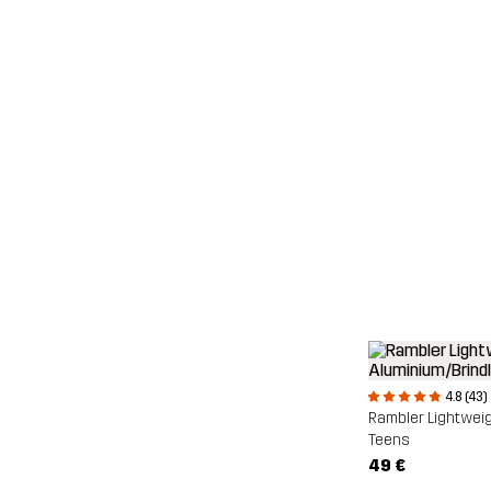
4.8 (43)
Rambler Lightwei
Teens
49 €