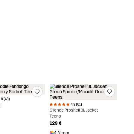
.8 (48)
e
4.9 (61)
Silence Proshell 3L Jacket
Teens
129 €
4 färger