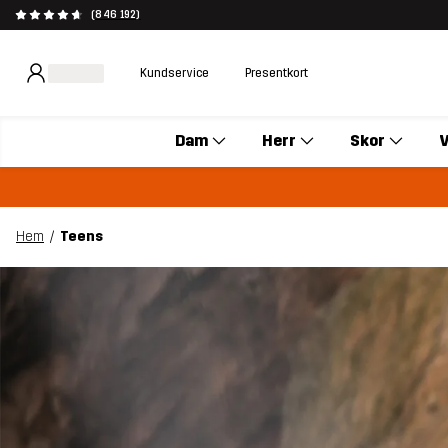
(846 192)
Kundservice
Presentkort
Dam
Herr
Skor
V
Hem
Teens