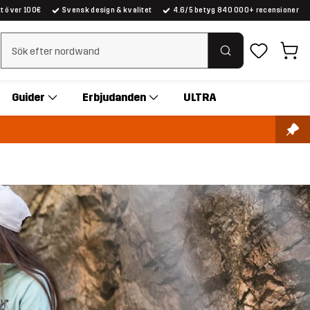
kt över 100€
Svensk design & kvalitet
4.6/5 betyg 840 000+ recensioner
Rensa sök
Guider
Erbjudanden
ULTRA