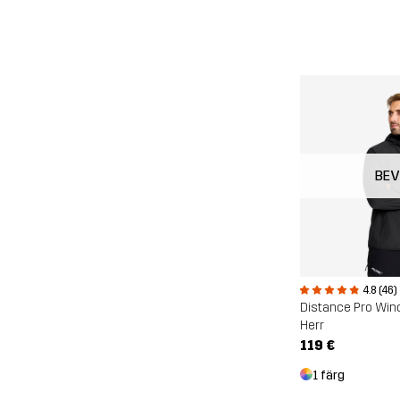
BE
4.8 (46)
Distance Pro Win
Herr
119 €
1 färg