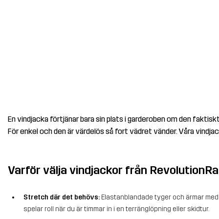
En vindjacka förtjänar bara sin plats i garderoben om den faktisk
För enkel och den är värdelös så fort vädret vänder. Våra vindjack
Varför välja vindjackor från RevolutionR
Stretch där det behövs:
Elastanblandade tyger och ärmar med ra
spelar roll när du är timmar in i en terränglöpning eller skidtur.