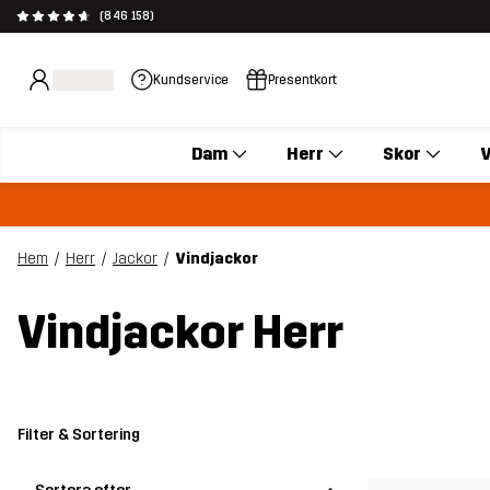
(846 158)
Kundservice
Presentkort
Dam
Herr
Skor
V
Hem
Herr
Jackor
Vindjackor
Vindjackor Herr
Filter & Sortering