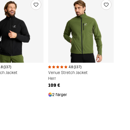
.8 (137)
4.8 (137)
ch Jacket
Venue Stretch Jacket
Herr
109 €
2 färger