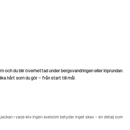
arm och du blir överhettad under bergsvandringen eller löprundan.
ka hårt som du gör – från start till mål.
ackan i varje kliv. Ingen axelsöm betyder inget skav – en detalj som