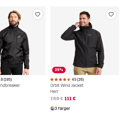
25%
.6 (195)
4.5 (26)
Windbreaker
Orbit Wind Jacket
Herr
149 €
111 €
3 färger