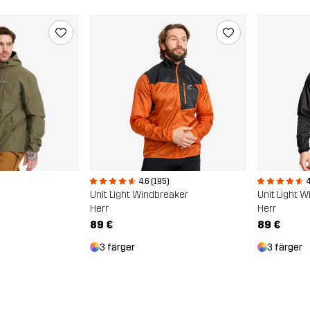
4.6 (195)
4
Unit Light Windbreaker
Unit Light 
Herr
Herr
89 €
89 €
3 färger
3 färger