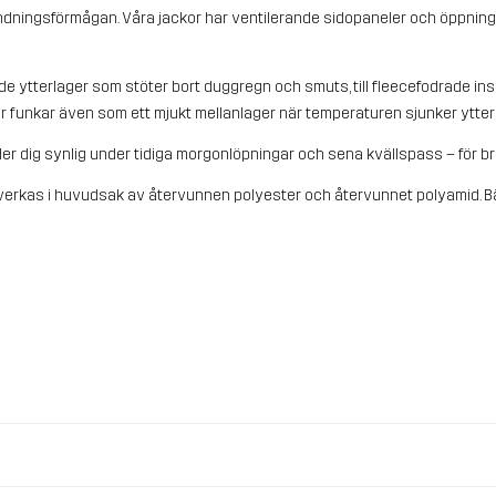
ndningsförmågan. Våra jackor har ventilerande sidopaneler och öppnin
 ytterlager som stöter bort duggregn och smuts, till fleecefodrade i
ler funkar även som ett mjukt mellanlager när temperaturen sjunker ytterl
ler dig synlig under tidiga morgonlöpningar och sena kvällspass – för br
lverkas i huvudsak av återvunnen polyester och återvunnet polyamid. Bä