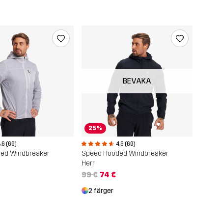
BEVAKA
25%
.6 (69)
4.6 (69)
ed Windbreaker
Speed Hooded Windbreaker
Herr
99 €
74 €
2 färger