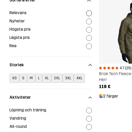
Sortera efter
Relevans
Nyheter
Högsta pris
Lägsta pris
Rea
Storlek
4.7 (25)
Brisk Tech Fleece
XS
S
M
L
XL
2XL
3XL
4XL
Herr
119 €
2 färger
Aktiviteter
Löpning och träning
Vandring
All-round