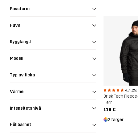
Passform
Huva
Rygglängd
Modell
Typ av ficka
4.7 (25)
Värme
Brisk Tech Fleece
Herr
Intensitetsnivå
119 €
2 färger
Hållbarhet