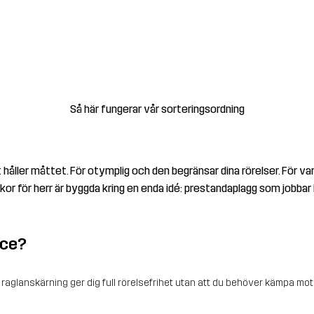
Så här fungerar vår sorteringsordning
t håller måttet. För otymplig och den begränsar dina rörelser. För v
or för herr är byggda kring en enda idé: prestandaplagg som jobbar li
ace?
glanskärning ger dig full rörelsefrihet utan att du behöver kämpa mot j