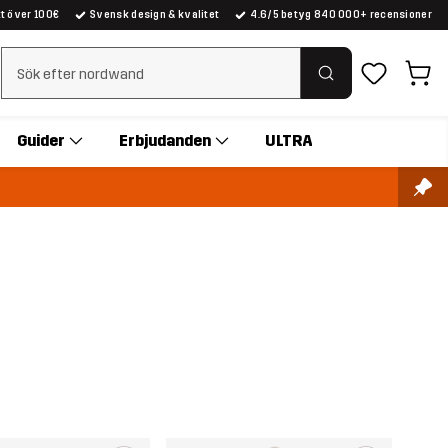
kt över 100€
Svensk design & kvalitet
4.6/5 betyg 840 000+ recensioner
Rensa sök
Guider
Erbjudanden
ULTRA