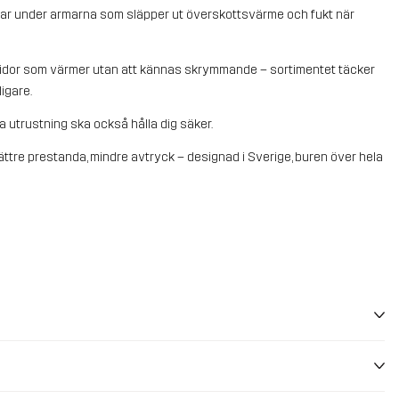
gar under armarna som släpper ut överskottsvärme och fukt när
nsidor som värmer utan att kännas skrymmande – sortimentet täcker
igare.
a utrustning ska också hålla dig säker.
ttre prestanda, mindre avtryck – designad i Sverige, buren över hela