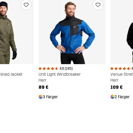
4.6 (195)
4
-lined Jacket
Unit Light Windbreaker
Venue Stret
Herr
Herr
89 €
109 €
3 färger
2 färger