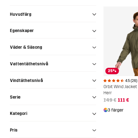
Huvudfärg
Egenskaper
Väder & Säsong
Vattentäthetsnivå
25%
Vindtäthetsnivå
4.5 (26)
Orbit Wind Jacket
Herr
Serie
149 €
111 €
3 färger
Kategori
Pris