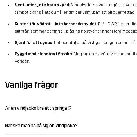
Ventilation, inte bara skydd:
Vindskyddet ska inte gå ut över a
tempot ökar, så att du håller dig bekväm utan att bli överhettad.
Rustad för vädret – inte beroende av det:
Från DWR-behandlade
allt från sommarlöpning till blåsiga höstvandringar. Flera model
Gjord för att synas:
Reflexdetaljer på viktiga designelement hål
Byggd med planeten i åtanke:
Merparten av våra vindjackor til
världen.
Vanliga frågor
Är en vindjacka bra att springa i?
När ska man ha på sig en vindjacka?