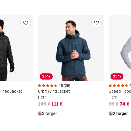
25%
25%
4.5 (26)
4
-lined Jacket
Orbit Wind Jacket
Speed Hood
Herr
Herr
149 €
111 €
99 €
74 €
3 färger
2 färger