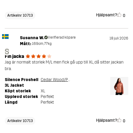
Hjälpsamt?
0
Artikelnr 10713
Susanna W.
Verifierad köpare
18 juli 2026
Mått:
169cm, 77kg
S
Fin jacka
Jag är normalt storlek M/L men fick gå upp till XL, då sitter jackan
bra.
Silence Proshell
Cedar Wood/Pink Mahogany
3L Jacket
Köpt storlek
XL
Upplevd storlek
Perfekt
Längd
Perfekt
Hjälpsamt?
0
Artikelnr 10713