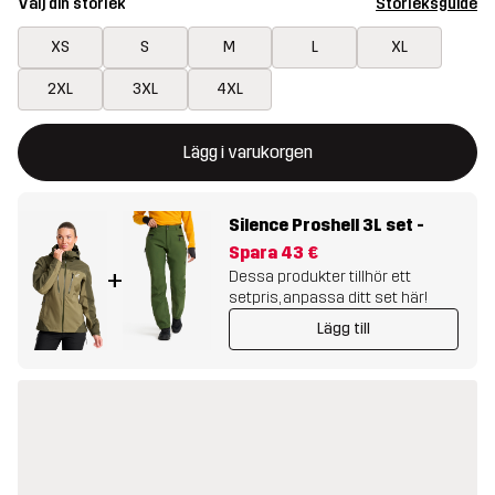
Välj din storlek
Storleksguide
XS
S
M
L
XL
2XL
3XL
4XL
Denna knapp kommer att öppna en modal som bekräftar en ny va
{{size}} inte tillgänglig
Lägg i varukorgen
Silence Proshell 3L set
-
Spara
43 €
+
Dessa produkter tillhör ett
setpris, anpassa ditt set här!
Lägg till