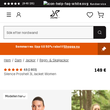
(846 135)
Kundservice
Rensa sök
Sommarrea: Upp till 50% rabatt!
Shoppa nu
Hem
Dam
Jackor
Regn- & Skaljackor
149 €
4.6 (1 903)
Silence Proshell 3L Jacket Women
Modellen har