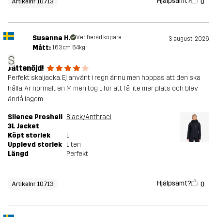
Hjälpsamt?
0
Artikelnr 10713
Susanna H.
Verifierad köpare
3 augusti 2026
Mått:
163cm, 64kg
S
Jättenöjd!
Perfekt skaljacka. Ej använt i regn ännu men hoppas att den ska
hålla. Är normalt en M men tog L för att få lite mer plats och blev
ändå lagom.
Silence Proshell
Black/Anthracite
3L Jacket
Köpt storlek
L
Upplevd storlek
Liten
Längd
Perfekt
Hjälpsamt?
0
Artikelnr 10713