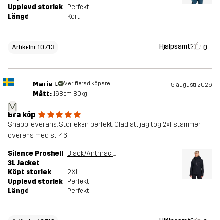
Upplevd storlek
Perfekt
Längd
Kort
Hjälpsamt?
0
Artikelnr 10713
Marie I.
Verifierad köpare
5 augusti 2026
Mått:
168cm, 80kg
M
Bra köp
Snabb leverans. Storleken perfekt. Glad att jag tog 2xl, stämmer
överens med stl 46
Silence Proshell
Black/Anthracite
3L Jacket
Köpt storlek
2XL
Upplevd storlek
Perfekt
Längd
Perfekt