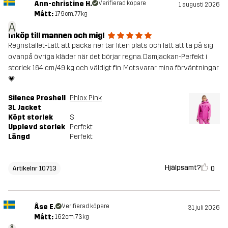
Ann-christine H.
Verifierad köpare
1 augusti 2026
Mått:
179cm, 77kg
A
Inköp till mannen och mig!
Regnstället-Lätt att packa ner tar liten plats och lätt att ta på sig
ovanpå övriga kläder när det börjar regna. Damjackan-Perfekt i
storlek 164 cm/49 kg och väldigt fin. Motsvarar mina förväntningar
💗
Silence Proshell
Phlox Pink
3L Jacket
Köpt storlek
S
Upplevd storlek
Perfekt
Längd
Perfekt
Hjälpsamt?
0
Artikelnr 10713
Åse E.
Verifierad köpare
31 juli 2026
Mått:
162cm, 73kg