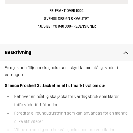
FRI FRAKT ÖVER 100€
SVENSK DESIGN & KVALITET
4.6/5 BETYG 840 000+ RECENSIONER
Beskrivning
En mjuk och följsam skaljacka som skyddar mot dåligt väder i
vardagen.
Silence Proshell 3L Jacket är ett utmärkt val om du:
Behöver en pålitlig skaljacka för vardagsbruk som klarar
tuffa väderförhållanden
Föredrar allroundutrustning som kan användas för en mängd
olika aktiviteter
Vill ha en smidig och bekväm jacka med bra ventilation.