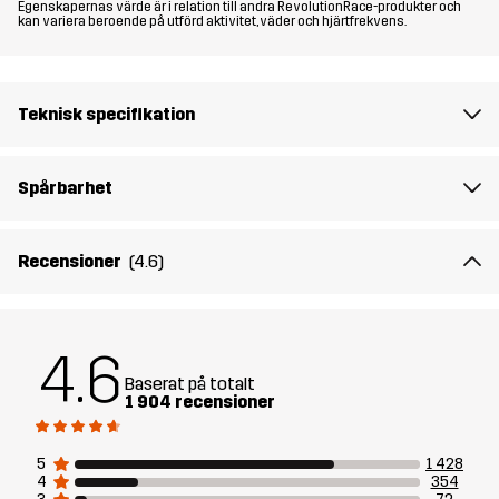
Egenskapernas värde är i relation till andra RevolutionRace-produkter och
Passform
REGULAR FIT
kan variera beroende på utförd aktivitet, väder och hjärtfrekvens.
Material
100% Polyester (Återvunnen)
Teknisk specifikation
Material
100% Polyester
Baksida
Spårbarhet
Foder 1
95% Polyester (Återvunnen), 5%
Polyester
Recensioner
(4.6)
Foder 2
100% Polyester (Återvunnen)
4.6
Membran
Vattenpelare: 20 000 mm
Baserat på totalt
Andningsförmåga: 10 000 g/m²/24h
1 904 recensioner
Vikt
665g i storlek M
5
1 428
4
354