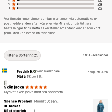
3
72
Skapad för
VANDRING
ALL-ROUND
2
24
1
26
Artikelnummer
10713_4974
Verifierade recensioner samlas in antingen via automatiska e-
postmeddelanden efter köp eller via Mina sidor, där tidigare
beställningar finns. Detta säkerställer att endast kunder som köpt
produkten kan lämna en recension
Filter & Sortering
1 904 Recensioner
Fredrik H.
Verifierad köpare
7 augusti 2026
Mått:
181cm, 82kg
F
Skön jacka
Mycket skön jacka med bra passform
Silence Proshell
Moonlit Ocean/Blue Ashes
3L Jacket
Köpt storlek
L