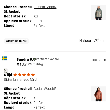
Silence Proshell
Balsam Green/Shadow
3L Jacket
Köpt storlek
XS
Upplevd storlek
Perfekt
Längd
Perfekt
Hjälpsamt?
0
Artikelnr 10713
Sandra V.
Verifierad köpare
24 juli 2026
Mått:
172cm, 89kg
S
Nöjd
Sitter bra, snygg färg!
Silence Proshell
Cedar Wood/Pink Mahogany
3L Jacket
Köpt storlek
XL
Upplevd storlek
Perfekt
Längd
Perfekt