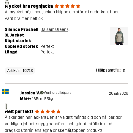
Å
Mycket bra regnjacka
Är mycket nöjd med jackan. Någon cm större i nederkant hade
varit bra men helt ok.
Silence Proshell
Balsam Green/Shadow
3L Jacket
Köpt storlek
L
Upplevd storlek
Perfekt
Längd
Perfekt
Hjälpsamt?
0
Artikelnr 10713
Jessica V.
Verifierad köpare
26 juli 2026
Mått:
165cm, 55kg
J
Helt perfekt!
Älskar den här jackan! Den är väldigt mångsidig och hållbar, gör
verkligen jobbet, snygg passform och går att ställa in med
dragsko utifrån ens egna önskemål, toppen produkt!