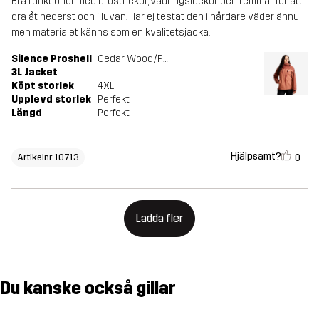
Bra funktioner med bröstfickor, vädringsluckor och remmar för att
dra åt nederst och i luvan. Har ej testat den i hårdare väder ännu
men materialet känns som en kvalitetsjacka.
Silence Proshell
Cedar Wood/Pink Mahogany
3L Jacket
Köpt storlek
4XL
Upplevd storlek
Perfekt
Längd
Perfekt
Hjälpsamt?
0
Artikelnr 10713
Ladda fler
Du kanske också gillar