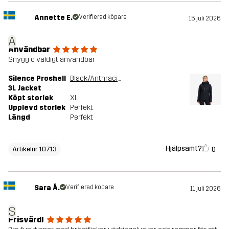
Annette E.
Verifierad köpare
15 juli 2026
A
Användbar
Snygg o väldigt användbar
Silence Proshell
Black/Anthracite
3L Jacket
Köpt storlek
XL
Upplevd storlek
Perfekt
Längd
Perfekt
Hjälpsamt?
0
Artikelnr 10713
Sara Å.
Verifierad köpare
11 juli 2026
S
Prisvärd!