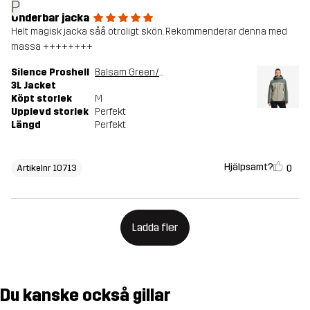
P
Underbar jacka
Helt magisk jacka såå otroligt skön. Rekommenderar denna med
massa ++++++++
Silence Proshell
Balsam Green/Shadow
3L Jacket
Köpt storlek
M
Upplevd storlek
Perfekt
Längd
Perfekt
Hjälpsamt?
0
Artikelnr 10713
Ladda fler
Du kanske också gillar