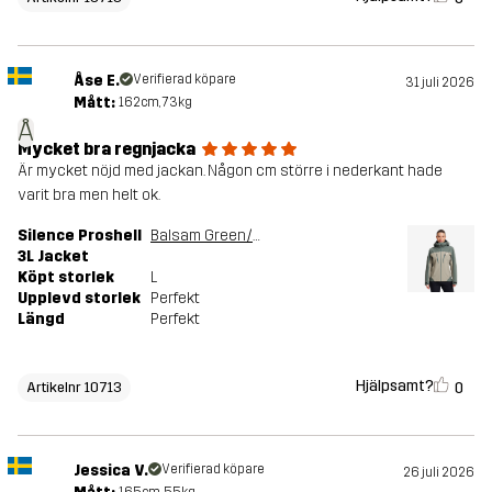
Åse E.
Verifierad köpare
31 juli 2026
Mått:
162cm, 73kg
Å
Mycket bra regnjacka
Är mycket nöjd med jackan. Någon cm större i nederkant hade
varit bra men helt ok.
Silence Proshell
Balsam Green/Shadow
3L Jacket
Köpt storlek
L
Upplevd storlek
Perfekt
Längd
Perfekt
Hjälpsamt?
0
Artikelnr 10713
Jessica V.
Verifierad köpare
26 juli 2026
165cm, 55kg