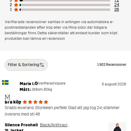
3
72
Skapad för
VANDRING
ALL-ROUND
2
24
1
26
Artikelnummer
10713_4691
Verifierade recensioner samlas in antingen via automatiska e-
postmeddelanden efter köp eller via Mina sidor, där tidigare
beställningar finns. Detta säkerställer att endast kunder som köpt
produkten kan lämna en recension
Filter & Sortering
1 902 Recensioner
Marie I.
Verifierad köpare
5 augusti 2026
Mått:
168cm, 80kg
M
Bra köp
Snabb leverans. Storleken perfekt. Glad att jag tog 2xl, stämmer
överens med stl 46
Silence Proshell
Black/Anthracite
3L Jacket