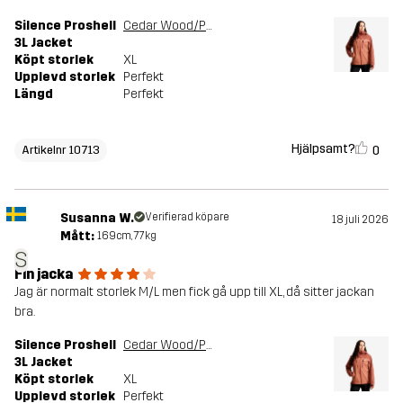
Silence Proshell
Cedar Wood/Pink Mahogany
3L Jacket
Köpt storlek
XL
Upplevd storlek
Perfekt
Längd
Perfekt
Hjälpsamt?
0
Artikelnr 10713
Susanna W.
Verifierad köpare
18 juli 2026
Mått:
169cm, 77kg
S
Fin jacka
Jag är normalt storlek M/L men fick gå upp till XL, då sitter jackan
bra.
Silence Proshell
Cedar Wood/Pink Mahogany
3L Jacket
Köpt storlek
XL
Upplevd storlek
Perfekt