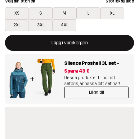
Välj din storlek
Storleksguide
XS
S
M
L
XL
2XL
3XL
4XL
Denna knapp kommer att öppna en modal som bekräftar en ny va
{{size}} inte tillgänglig
Lägg i varukorgen
Silence Proshell 3L set
-
Spara
43 €
+
Dessa produkter tillhör ett
setpris, anpassa ditt set här!
Lägg till