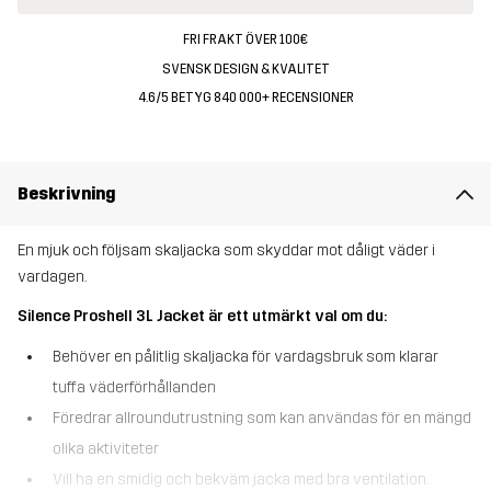
FRI FRAKT ÖVER 100€
SVENSK DESIGN & KVALITET
4.6/5 BETYG 840 000+ RECENSIONER
Beskrivning
En mjuk och följsam skaljacka som skyddar mot dåligt väder i
vardagen.
Silence Proshell 3L Jacket är ett utmärkt val om du:
Behöver en pålitlig skaljacka för vardagsbruk som klarar
tuffa väderförhållanden
Föredrar allroundutrustning som kan användas för en mängd
olika aktiviteter
Vill ha en smidig och bekväm jacka med bra ventilation.