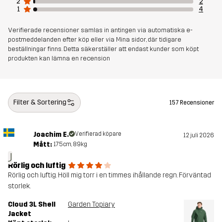
2
2
1
4
Verifierade recensioner samlas in antingen via automatiska e-
postmeddelanden efter köp eller via Mina sidor, där tidigare
beställningar finns. Detta säkerställer att endast kunder som köpt
produkten kan lämna en recension
Filter & Sortering
157 Recensioner
Joachim E.
Verifierad köpare
12 juli 2026
Mått:
175cm, 89kg
J
Rörlig och luftig
Rörlig och luftig. Höll mig torr i en timmes ihållande regn. Förväntad
storlek.
Cloud 3L Shell
Garden Topiary
Jacket