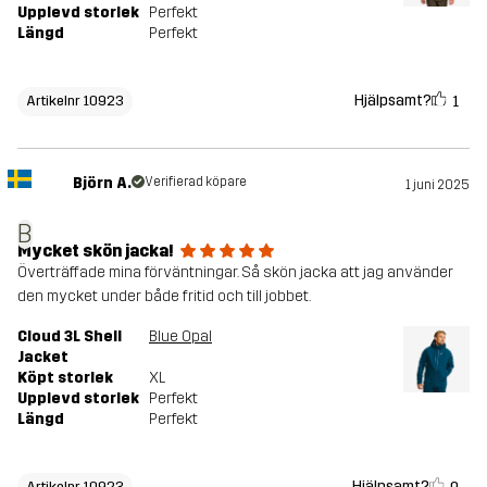
Upplevd storlek
Perfekt
Längd
Perfekt
Hjälpsamt?
1
Artikelnr 10923
Björn A.
Verifierad köpare
1 juni 2025
B
Mycket skön jacka!
Överträffade mina förväntningar. Så skön jacka att jag använder
den mycket under både fritid och till jobbet.
Cloud 3L Shell
Blue Opal
Jacket
Köpt storlek
XL
Upplevd storlek
Perfekt
Längd
Perfekt
Hjälpsamt?
Artikelnr 10923