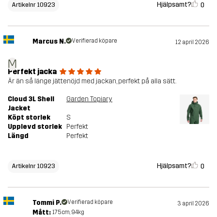
Hjälpsamt?
0
Artikelnr 10923
Marcus N.
Verifierad köpare
12 april 2026
M
Perfekt jacka
Är än så länge jättenöjd med jackan, perfekt på alla sätt.
Cloud 3L Shell
Garden Topiary
Jacket
Köpt storlek
S
Upplevd storlek
Perfekt
Längd
Perfekt
Hjälpsamt?
0
Artikelnr 10923
Tommi P.
Verifierad köpare
3 april 2026
Mått:
175cm, 94kg