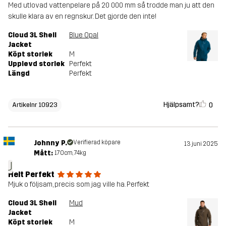
Med utlovad vattenpelare på 20 000 mm så trodde man ju att den
skulle klara av en regnskur. Det gjorde den inte!
Cloud 3L Shell
Blue Opal
Jacket
Köpt storlek
M
Upplevd storlek
Perfekt
Längd
Perfekt
Hjälpsamt?
0
Artikelnr 10923
Johnny P.
Verifierad köpare
13 juni 2025
Mått:
170cm, 74kg
J
Helt Perfekt
Mjuk o följsam, precis som jag ville ha. Perfekt
Cloud 3L Shell
Mud
Jacket
Köpt storlek
M