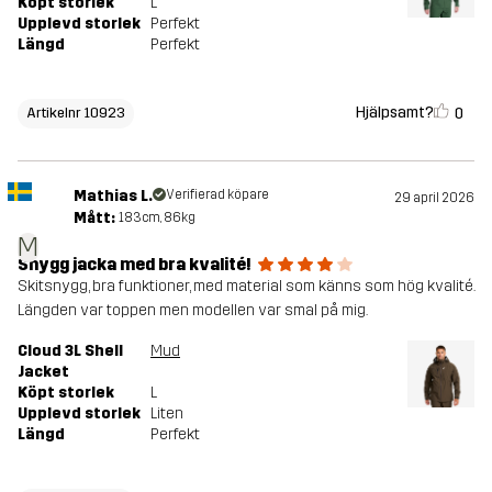
Köpt storlek
L
Upplevd storlek
Perfekt
Längd
Perfekt
Hjälpsamt?
0
Artikelnr 10923
Mathias L.
Verifierad köpare
29 april 2026
Mått:
183cm, 86kg
M
Snygg jacka med bra kvalité!
Skitsnygg, bra funktioner, med material som känns som hög kvalité.
Längden var toppen men modellen var smal på mig.
Cloud 3L Shell
Mud
Jacket
Köpt storlek
L
Upplevd storlek
Liten
Längd
Perfekt