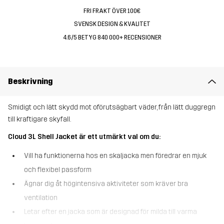
FRI FRAKT ÖVER 100€
SVENSK DESIGN & KVALITET
4.6/5 BETYG 840 000+ RECENSIONER
Beskrivning
Smidigt och lätt skydd mot oförutsägbart väder, från lätt duggregn
till kraftigare skyfall.
Cloud 3L Shell Jacket är ett utmärkt val om du:
Vill ha funktionerna hos en skaljacka men föredrar en mjuk
och flexibel passform
Ägnar dig åt högintensiva aktiviteter som kräver bra
ventilation
Letar efter en jacka som är designad för milda till varma