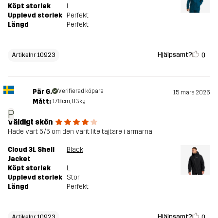
Köpt storlek
L
Upplevd storlek
Perfekt
Längd
Perfekt
Hjälpsamt?
0
Artikelnr 10923
Pär G.
Verifierad köpare
15 mars 2026
Mått:
178cm, 83kg
P
Väldigt skön
Hade vart 5/5 om den varit lite tajtare i armarna
Cloud 3L Shell
Black
Jacket
Köpt storlek
L
Upplevd storlek
Stor
Längd
Perfekt
Hjälpsamt?
0
Artikelnr 10923