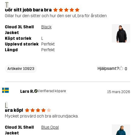
T
Gör sitt jobb bara bra
Gillar hur den sitter och hur den ser ut, bra för årstiden
Cloud 3L Shell
Black
Jacket
Köpt storlek
L
Upplevd storlek
Perfekt
Längd
Perfekt
Hjälpsamt?
0
Artikelnr 10923
Lars R.
Verifierad köpare
15 mars 2026
L
Bra köp!
Mycket prisvärd och bra allroundjacka.
Cloud 3L Shell
Blue Opal
Jacket