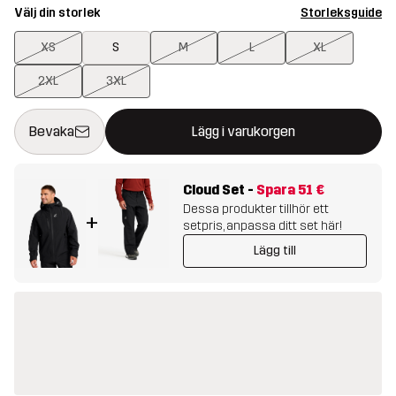
Välj din storlek
Storleksguide
XS
S
M
L
XL
2XL
3XL
Denna knapp kommer att öppna en modal som bekräftar en ny va
{{size}} inte tillgänglig
Bevaka
Lägg i varukorgen
Cloud Set
-
Spara
51 €
Dessa produkter tillhör ett
+
setpris, anpassa ditt set här!
Lägg till