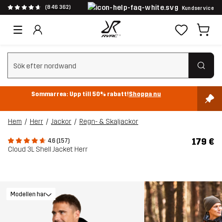
(846 362)
Kundservice
Rensa sök
Sommarrea: Upp till 50% rabatt!
Shoppa nu
Hem
Herr
Jackor
Regn- & Skaljackor
179 €
4.6 (157)
Cloud 3L Shell Jacket Herr
Modellen har