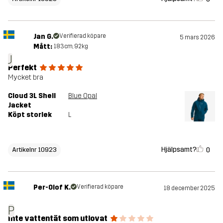
Jan G.
Verifierad köpare
5 mars 2026
Mått:
183cm, 92kg
J
Perfekt
Mycket bra
Cloud 3L Shell
Blue Opal
Jacket
Köpt storlek
L
Hjälpsamt?
0
Artikelnr 10923
Per-Olof K.
Verifierad köpare
18 december 2025
P
Inte vattentät som utlovat