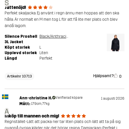
S
Jättenöjd!
Perfekt skaljacka. Ej använt i regn ännu men hoppas att den ska
hålla. Är normalt en M men tog L för att få lite mer plats och blev
ändå lagom.
Silence Proshell
Black/Anthracite
3L Jacket
Köpt storlek
L
Upplevd storlek
Liten
Längd
Perfekt
Hjälpsamt?
0
Artikelnr 10713
Ann-christine H.
Verifierad köpare
1 augusti 2026
Mått:
179cm, 77kg
A
Inköp till mannen och mig!
Regnstället-Lätt att packa ner tar liten plats och lätt att ta på sig
ovanpå övriga kläder när det börjar regna. Damjackan-Perfekt i