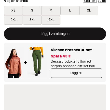
Välj din storlek
Storleksguide
XS
S
M
L
XL
2XL
3XL
4XL
Denna knapp kommer att öppna en modal som bekräftar en ny va
{{size}} inte tillgänglig
Lägg i varukorgen
Silence Proshell 3L set
-
Spara
43 €
+
Dessa produkter tillhör ett
setpris, anpassa ditt set här!
Lägg till