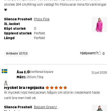
storlek 164 cm/49 kg och väldigt fin. Motsvarar mina förväntningar
💗
Silence Proshell
Phlox Pink
3L Jacket
Köpt storlek
S
Upplevd storlek
Perfekt
Längd
Perfekt
Hjälpsamt?
0
Artikelnr 10713
Åse E.
Verifierad köpare
31 juli 2026
Mått:
162cm, 73kg
Å
Mycket bra regnjacka
Är mycket nöjd med jackan. Någon cm större i nederkant hade
varit bra men helt ok.
Silence Proshell
Balsam Green/Shadow