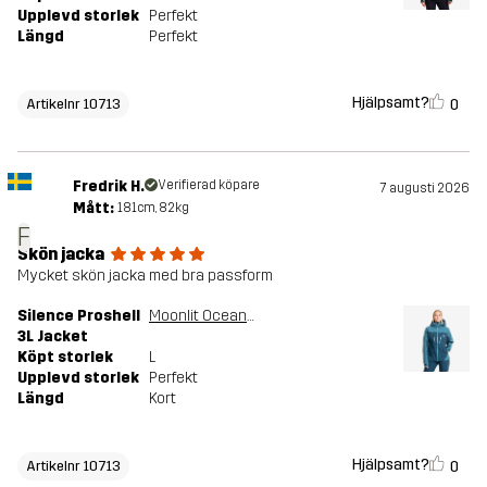
Upplevd storlek
Perfekt
Längd
Perfekt
Hjälpsamt?
0
Artikelnr 10713
Fredrik H.
Verifierad köpare
7 augusti 2026
Mått:
181cm, 82kg
F
Skön jacka
Mycket skön jacka med bra passform
Silence Proshell
Moonlit Ocean/Blue Ashes
3L Jacket
Köpt storlek
L
Upplevd storlek
Perfekt
Längd
Kort
Hjälpsamt?
0
Artikelnr 10713