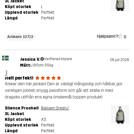
3L Jacket
Köpt storlek
L
Upplevd storlek
Perfekt
Längd
Perfekt
Hjälpsamt?
0
Artikelnr 10713
Jessica V.
Verifierad köpare
26 juli 2026
Mått:
165cm, 55kg
J
Helt perfekt!
Älskar den här jackan! Den är väldigt mångsidig och hållbar, gör
verkligen jobbet, snygg passform och går att ställa in med
dragsko utifrån ens egna önskemål, toppen produkt!
Silence Proshell
Balsam Green/Shadow
3L Jacket
Köpt storlek
XS
Upplevd storlek
Perfekt
Längd
Perfekt