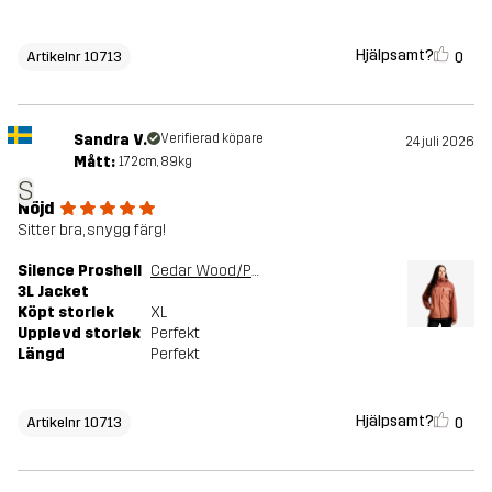
Hjälpsamt?
0
Artikelnr 10713
Sandra V.
Verifierad köpare
24 juli 2026
Mått:
172cm, 89kg
S
Nöjd
Sitter bra, snygg färg!
Silence Proshell
Cedar Wood/Pink Mahogany
3L Jacket
Köpt storlek
XL
Upplevd storlek
Perfekt
Längd
Perfekt
Hjälpsamt?
0
Artikelnr 10713