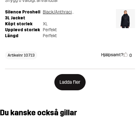
Snygg o väldigt användbar
Silence Proshell
Black/Anthracite
3L Jacket
Köpt storlek
XL
Upplevd storlek
Perfekt
Längd
Perfekt
Hjälpsamt?
0
Artikelnr 10713
Ladda fler
Du kanske också gillar