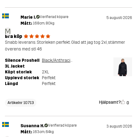
Marie I.
Verifierad köpare
5 augusti 2026
Mått:
168cm, 80kg
M
Bra köp
Snabb leverans. Storleken perfekt. Glad att jag tog 2xl, stämmer
överens med stl 46
Silence Proshell
Black/Anthracite
3L Jacket
Köpt storlek
2XL
Upplevd storlek
Perfekt
Längd
Perfekt
Hjälpsamt?
0
Artikelnr 10713
Susanna H.
Verifierad köpare
3 augusti 2026
Mått:
163cm, 64kg