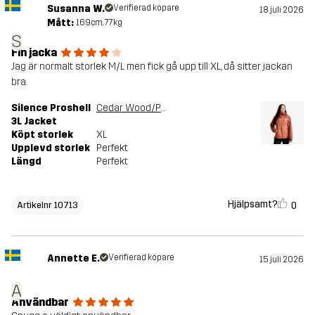
Susanna W.
Verifierad köpare
18 juli 2026
Mått:
169cm, 77kg
S
Fin jacka
Jag är normalt storlek M/L men fick gå upp till XL, då sitter jackan
bra.
Silence Proshell
Cedar Wood/Pink Mahogany
3L Jacket
Köpt storlek
XL
Upplevd storlek
Perfekt
Längd
Perfekt
Hjälpsamt?
0
Artikelnr 10713
Annette E.
Verifierad köpare
15 juli 2026
A
Användbar