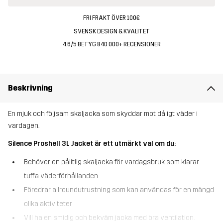
FRI FRAKT ÖVER 100€
SVENSK DESIGN & KVALITET
4.6/5 BETYG 840 000+ RECENSIONER
Beskrivning
En mjuk och följsam skaljacka som skyddar mot dåligt väder i
vardagen.
Silence Proshell 3L Jacket är ett utmärkt val om du:
Behöver en pålitlig skaljacka för vardagsbruk som klarar
tuffa väderförhållanden
Föredrar allroundutrustning som kan användas för en mängd
olika aktiviteter
Vill ha en smidig och bekväm jacka med bra ventilation.