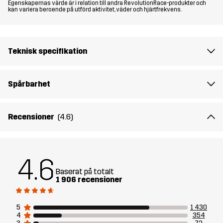
Egenskapernas värde är i relation till andra RevolutionRace-produkter och
Passform
REGULAR FIT
kan variera beroende på utförd aktivitet, väder och hjärtfrekvens.
Material
100% Polyester (Återvunnen)
Teknisk specifikation
Material
100% Polyester
Baksida
Spårbarhet
Foder 1
95% Polyester (Återvunnen), 5%
Polyester
Recensioner
(4.6)
Foder 2
100% Polyester (Återvunnen)
4.6
Membran
Vattenpelare: 20 000 mm
Baserat på totalt
Andningsförmåga: 10 000 g/m²/24h
1 906 recensioner
Vikt
665g i storlek M
5
1 430
4
354