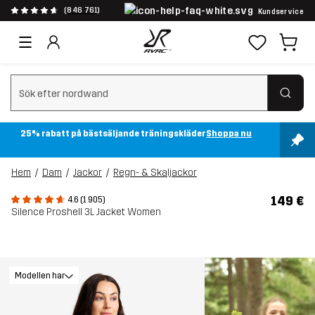
(846 761)
Kundservice
Rensa sök
25% rabatt på bästsäljande träningskläder
Shoppa nu
Hem
Dam
Jackor
Regn- & Skaljackor
149 €
4.6 (1 905)
Silence Proshell 3L Jacket Women
Modellen har