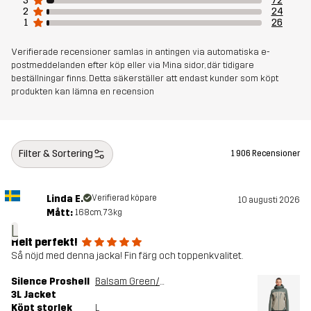
3
72
Skapad för
VANDRING
ALL-ROUND
2
24
1
26
Artikelnummer
10713_4524
Verifierade recensioner samlas in antingen via automatiska e-
postmeddelanden efter köp eller via Mina sidor, där tidigare
beställningar finns. Detta säkerställer att endast kunder som köpt
produkten kan lämna en recension
Filter & Sortering
1 906 Recensioner
Linda E.
Verifierad köpare
10 augusti 2026
Mått:
168cm, 73kg
L
Helt perfekt!
Så nöjd med denna jacka! Fin färg och toppenkvalitet.
Silence Proshell
Balsam Green/Shadow
3L Jacket
Köpt storlek
L