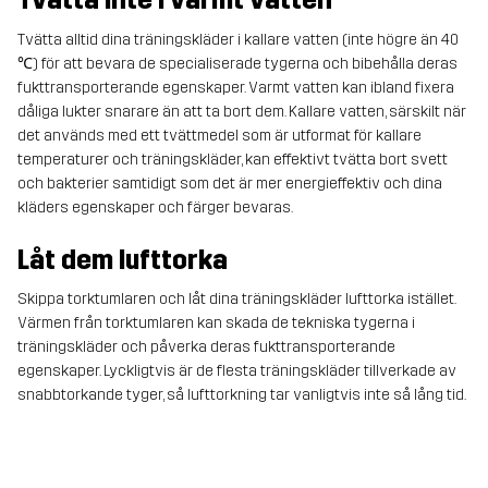
Tvätta inte i varmt vatten
Tvätta alltid dina träningskläder i kallare vatten (inte högre än 40
℃) för att bevara de specialiserade tygerna och bibehålla deras
fukttransporterande egenskaper. Varmt vatten kan ibland fixera
dåliga lukter snarare än att ta bort dem. Kallare vatten, särskilt när
det används med ett tvättmedel som är utformat för kallare
temperaturer och träningskläder, kan effektivt tvätta bort svett
och bakterier samtidigt som det är mer energieffektiv och dina
kläders egenskaper och färger bevaras.
Låt dem lufttorka
Skippa torktumlaren och låt dina träningskläder lufttorka istället.
Värmen från torktumlaren kan skada de tekniska tygerna i
träningskläder och påverka deras fukttransporterande
egenskaper. Lyckligtvis är de flesta träningskläder tillverkade av
snabbtorkande tyger, så lufttorkning tar vanligtvis inte så lång tid.