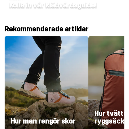
Kolla in vår klädvårdsguide!
Rekommenderade artiklar
Hur tvättar
Hur man rengör skor
ryggsäck?