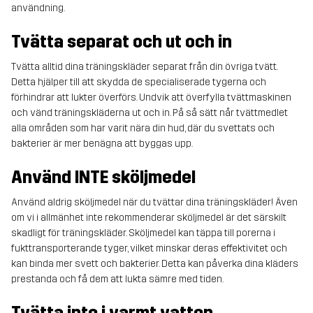
användning.
Tvätta separat och ut och in
Tvätta alltid dina träningskläder separat från din övriga tvätt.
Detta hjälper till att skydda de specialiserade tygerna och
förhindrar att lukter överförs. Undvik att överfylla tvättmaskinen
och vänd träningskläderna ut och in. På så sätt når tvättmedlet
alla områden som har varit nära din hud, där du svettats och
bakterier är mer benägna att byggas upp.
Använd INTE sköljmedel
Använd aldrig sköljmedel när du tvättar dina träningskläder! Även
om vi i allmänhet inte rekommenderar sköljmedel är det särskilt
skadligt för träningskläder. Sköljmedel kan täppa till porerna i
fukttransporterande tyger, vilket minskar deras effektivitet och
kan binda mer svett och bakterier. Detta kan påverka dina kläders
prestanda och få dem att lukta sämre med tiden.