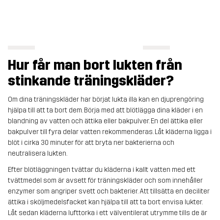
Hur får man bort lukten från
stinkande träningskläder?
Om dina träningskläder har börjat lukta illa kan en djuprengöring
hjälpa till att ta bort dem. Börja med att blötlägga dina kläder i en
blandning av vatten och ättika eller bakpulver. En del ättika eller
bakpulver till fyra delar vatten rekommenderas. Låt kläderna ligga i
blöt i cirka 30 minuter för att bryta ner bakterierna och
neutralisera lukten.
Efter blötläggningen tvättar du kläderna i kallt vatten med ett
tvättmedel som är avsett för träningskläder och som innehåller
enzymer som angriper svett och bakterier. Att tillsätta en deciliter
ättika i sköljmedelsfacket kan hjälpa till att ta bort envisa lukter.
Låt sedan kläderna lufttorka i ett välventilerat utrymme tills de är