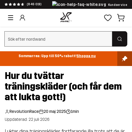
(846 019)
Kundservice
Rensa sök
Sommarrea: Upp till 50% rabatt!
Shoppa nu
Hur du tvättar
träningskläder (och får dem
att lukta gott!)
RevolutionRace
20 maj 2025
1min
Uppdaterad: 22 juli 2026
Luktar dina träningskläder fortfarande illa trots att de är