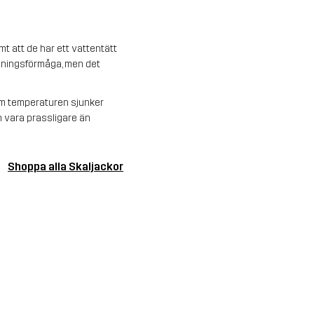
t att de har ett vattentätt
dningsförmåga, men det
 Om temperaturen sjunker
an vara prassligare än
Shoppa alla Skaljackor