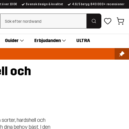
kt över 100€
Svensk design & kvalitet
4.6/5 betyg 840 000+ recensioner
Rensa sök
Guider
Erbjudanden
ULTRA
ll och
 sorter, hardshell och
ch dina behov bäst. I den