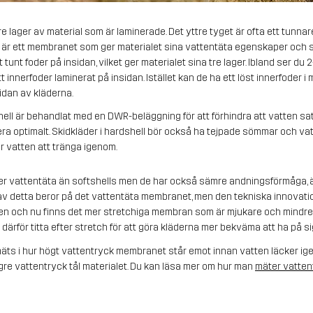
tre lager av material som är laminerade. Det yttre tyget är ofta ett tunnar
t är ett membranet som ger materialet sina vattentäta egenskaper och s
nt foder på insidan, vilket ger materialet sina tre lager. Ibland ser du 2-
 innerfoder laminerat på insidan. Istället kan de ha ett löst innerfoder i 
sidan av kläderna.
hell är behandlat med en DWR-beläggning för att förhindra att vatten sat
ra optimalt. Skidkläder i hardshell bör också ha tejpade sömmar och va
ör vatten att tränga igenom.
 mer vattentäta än softshells men de har också sämre andningsförmåga, ä
t av detta beror på det vattentäta membranet, men den tekniska innovat
n och nu finns det mer stretchiga membran som är mjukare och mindre p
 därför titta efter stretch för att göra kläderna mer bekväma att ha på si
s i hur högt vattentryck membranet står emot innan vatten läcker igen
ögre vattentryck tål materialet. Du kan läsa mer om hur man
mäter vattent