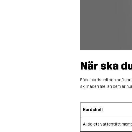
När ska du
Både hardshell och softshell
skillnaden mellan dem är h
Hardshell
Alltid ett vattentätt mem