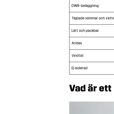
DWR-beläggning
Tejpade sömmar och vatte
Lätt och packbar
Andas
Vindtät
Ej isolerad
Vad är ett