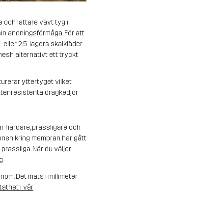
e och lättare vävt tyg i
in andningsförmåga. För att
 eller 2,5-lagers skalkläder.
mesh alternativt ett tryckt
urerar yttertyget vilket
ttenresistenta dragkedjor
r hårdare, prassligare och
ionen kring membran har gått
rassliga. När du väljer
g.
om. Det mäts i millimeter
äthet i vår