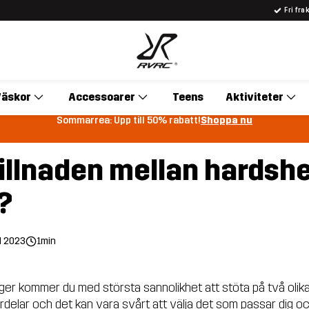
Fri fra
äskor
Accessoarer
Teens
Aktiviteter
Sommarrea: Upp till 50% rabatt!
Shoppa nu
illnaden mellan hardshe
?
l 2023
1min
ager kommer du med största sannolikhet att stöta på två olika
fördelar och det kan vara svårt att välja det som passar dig o