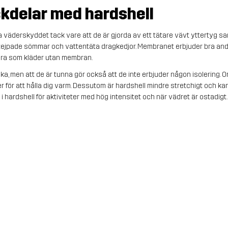
ckdelar med hardshell
 väderskyddet tack vare att de är gjorda av ett tätare vävt yttertyg sam
ejpade sömmar och vattentäta dragkedjor. Membranet erbjuder bra an
 bra som kläder utan membran.
cka, men att de är tunna gör också att de inte erbjuder någon isolering.
ger för att hålla dig varm. Dessutom är hardshell mindre stretchigt och k
r i hardshell för aktiviteter med hög intensitet och när vädret är ostadigt.