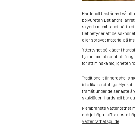
Hardshell består av två till 
polyuretan. Det andra lagre
skydda membranet sätts ett tu
Det betyder att de saknar ett
eller sprayat material på in
Yttertyget på kläder i hards
hjälper membranet att funge
för att minska möjligheten f
Traditionellt är hardshells
inte lika stretchiga. Mycke
framåt under de senaste åre
skalkläder i hardshell bör du
Membranets vattentäthet mät
och ju högre siffra desto h
vattentäthetsguide
.