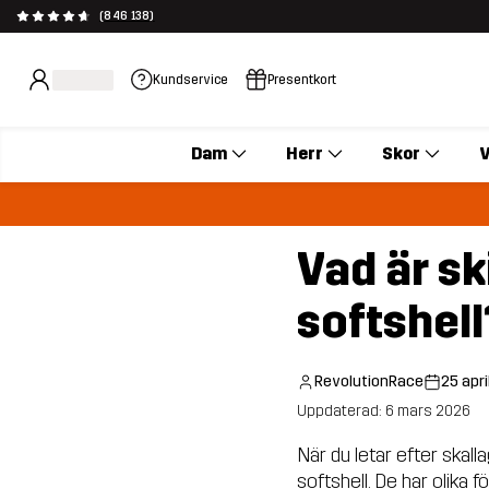
(846 138)
Kundservice
Presentkort
Dam
Herr
Skor
V
Vad är sk
softshell
RevolutionRace
25 apri
Uppdaterad: 6 mars 2026
När du letar efter skall
softshell. De har olika 