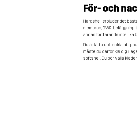
För- och na
Hardshell erbjuder det bästa
membran, DWR-beläggning, t
andas fortfarande inte lika
De är lätta och enkla att pa
måste du därför klä dig i la
softshell. Du bör välja kläde