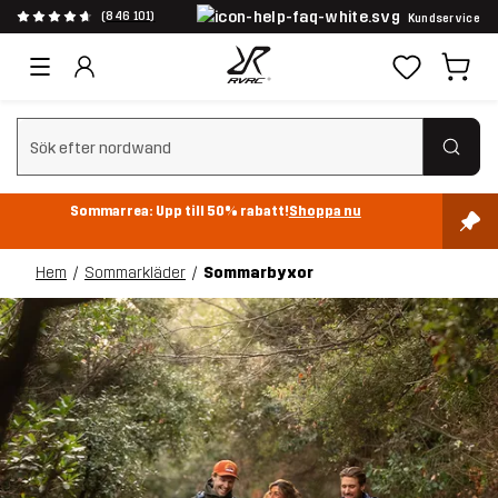
(846 101)
Kundservice
Rensa sök
Sommarrea: Upp till 50% rabatt!
Shoppa nu
Hem
Sommarkläder
Sommarbyxor