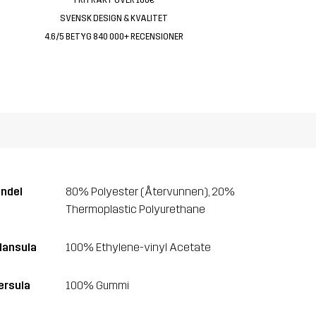
SVENSK DESIGN & KVALITET
4.6/5 BETYG 840 000+ RECENSIONER
ndel
80% Polyester (Återvunnen), 20%
Thermoplastic Polyurethane
lansula
100% Ethylene-vinyl Acetate
ersula
100% Gummi