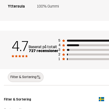
Yttersula
100% Gummi
4.7
5
4
Baserat på totalt
3
727 recensioner
2
1
Filter & Sortering
Filter & Sortering