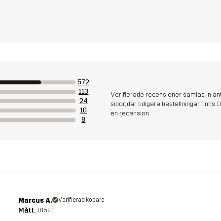
572
113
Verifierade recensioner samlas in an
24
sidor, där tidigare beställningar finn
10
en recension
8
Marcus A.
Verifierad köpare
Mått:
185cm