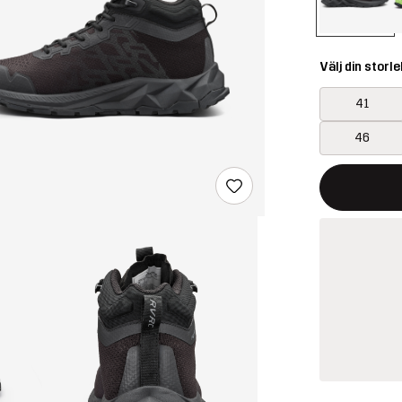
Välj din storle
41
46
Denna knapp k
{{size}} inte t