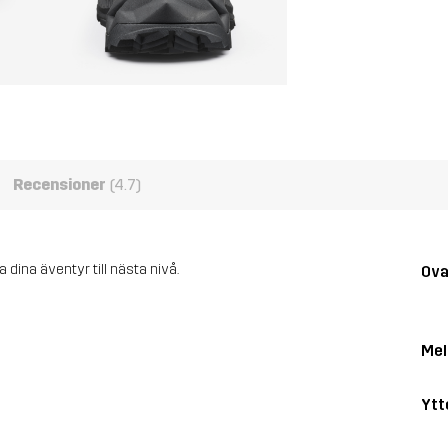
Recensioner
(4.7)
 dina äventyr till nästa nivå.
Ova
Mel
Ytt