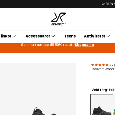
Fri fra
äskor
Accessoarer
Teens
Aktiviteter
Sommarrea: Upp till 50% rabatt!
Shoppa nu
4.7 
Trailknit Wate
Vald färg:
Jet