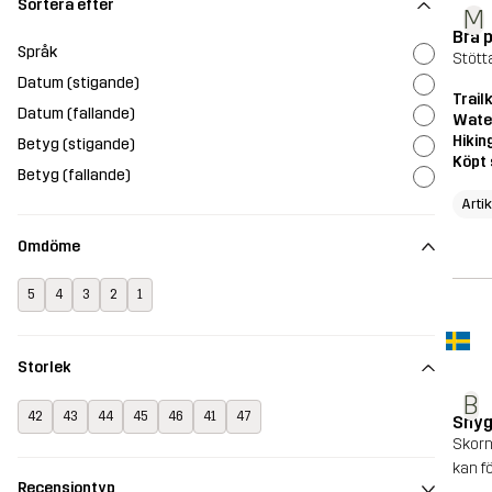
Sortera efter
M
Bra 
Språk
Stött
Datum (stigande)
Trailk
Datum (fallande)
Wate
Hikin
Betyg (stigande)
Köpt 
Betyg (fallande)
Arti
Omdöme
5
4
3
2
1
Storlek
B
42
43
44
45
46
41
47
Snyg
Skorn
kan f
Recensiontyp