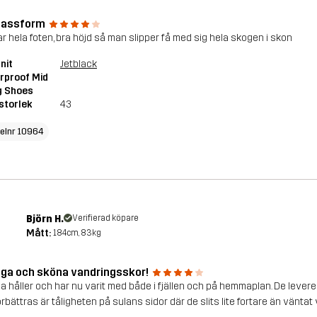
passform
ar hela foten, bra höjd så man slipper få med sig hela skogen i skon
nit
Jetblack
rproof Mid
g Shoes
storlek
43
kelnr 10964
Björn H.
Verifierad köpare
Mått:
184cm, 83kg
ga och sköna vandringsskor!
a håller och har nu varit med både i fjällen och på hemmaplan. De lever
örbättras är tåligheten på sulans sidor där de slits lite fortare än väntat