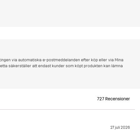
tingen via automatiska e-postmeddelanden efter köp eller via Mina
s. Detta säkerställer att endast kunder som köpt produkten kan lämna
727 Recensioner
27 juli 2026