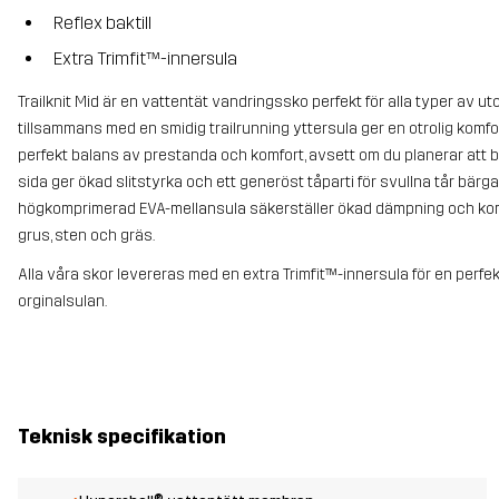
Reflex baktill
Extra Trimfit™-innersula
Trailknit Mid är en vattentät vandringssko perfekt för alla typer av
tillsammans med en smidig trailrunning yttersula ger en otrolig komfo
perfekt balans av prestanda och komfort, avsett om du planerar att be
sida ger ökad slitstyrka och ett generöst tåparti för svullna tår bär
högkomprimerad EVA-mellansula säkerställer ökad dämpning och komf
grus, sten och gräs.
Alla våra skor levereras med en extra Trimfit™-innersula för en perf
orginalsulan.
Teknisk specifikation