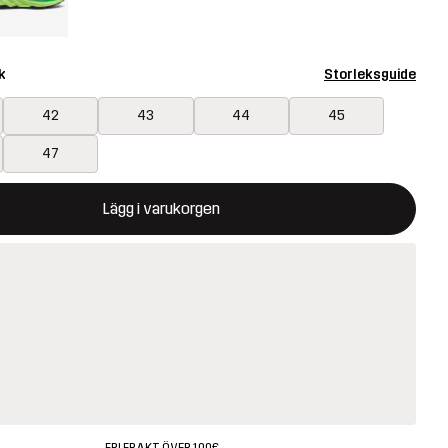
k
Storleksguide
42
43
44
45
47
ommer att öppna en modal som bekräftar en ny vara i varukorg
illgänglig
Lägg i varukorgen
FRI FRAKT ÖVER 100€