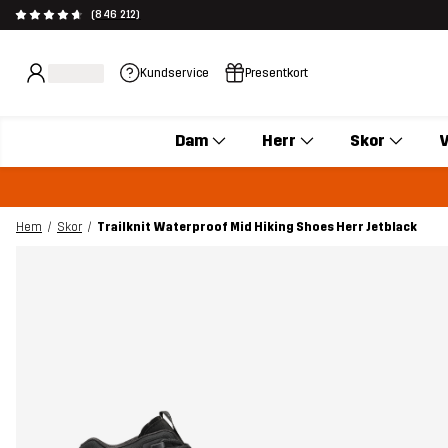
(846 212)
Kundservice
Presentkort
Dam
Herr
Skor
V
Hem
Skor
Trailknit Waterproof Mid Hiking Shoes Herr Jetblack