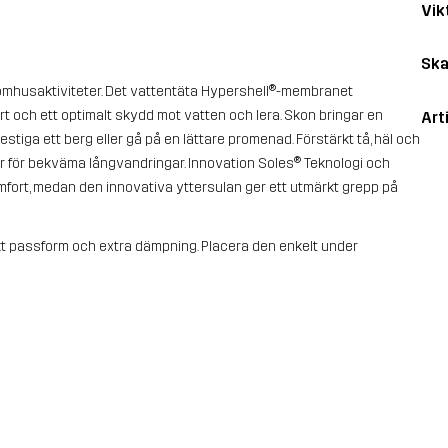
Vik
Ska
 utomhusaktiviteter. Det vattentäta Hypershell®-membranet
rt och ett optimalt skydd mot vatten och lera. Skon bringar en
Art
stiga ett berg eller gå på en lättare promenad. Förstärkt tå, häl och
gar för bekväma långvandringar. Innovation Soles® Teknologi och
ort, medan den innovativa yttersulan ger ett utmärkt grepp på
ekt passform och extra dämpning. Placera den enkelt under