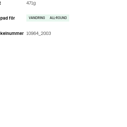
t
471g
pad för
VANDRING
ALL-ROUND
ikelnummer
10964_2003