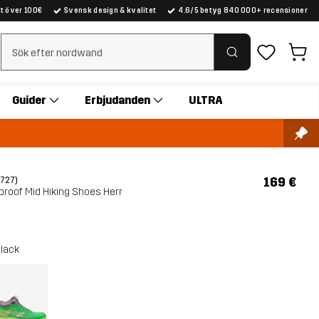
kt över 100€
Svensk design & kvalitet
4.6/5 betyg 840 000+ recensioner
Rensa sök
Guider
Erbjudanden
ULTRA
169 €
(727)
rproof Mid Hiking Shoes Herr
black