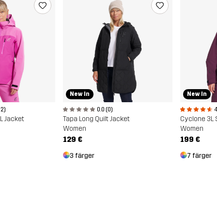
New In
New In
02)
0.0 (0)
4
3L Jacket
Tapa Long Quilt Jacket
Cyclone 3L 
Women
Women
129 €
199 €
3 färger
7 färger