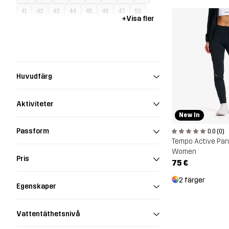
41
42
43
44
45
46
47
50
+
Visa fler
55
60
146
152
158
164
S37-39
S40-42
S43-45
One Size
Huvudfärg
Aktiviteter
New In
Passform
0.0 (0)
Tempo Active Pan
Women
Pris
75 €
2 färger
Egenskaper
Vattentäthetsnivå