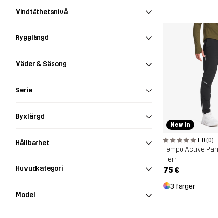
Vindtäthetsnivå
Rygglängd
Väder & Säsong
Serie
Byxlängd
New In
0.0 (0)
Hållbarhet
Tempo Active Pan
Herr
Huvudkategori
75 €
3 färger
Modell