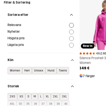
Filter & Sortering
Sortera efter
Relevans
Nyheter
Högsta pris
Lägsta pris
New In
4.6 (1 9
Silence Proshell 
Kön
Women
149 €
Women
Herr
Unisex
Hund
Teens
7 färger
Storlek
2XS
XS
S
M
L
XL
2XL
3XL
4XL
30
35
36
37
38
39
40