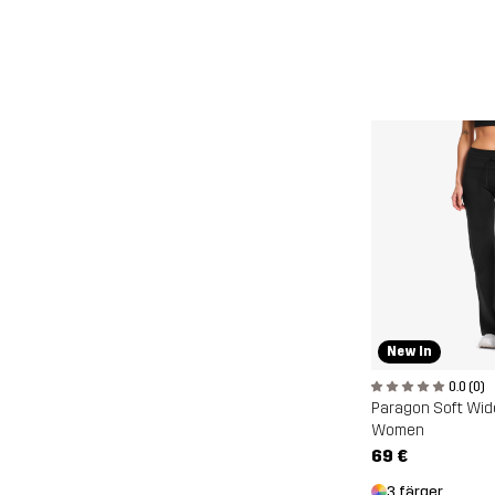
New In
0.0 (0)
Paragon Soft Wid
Women
69 €
3 färger