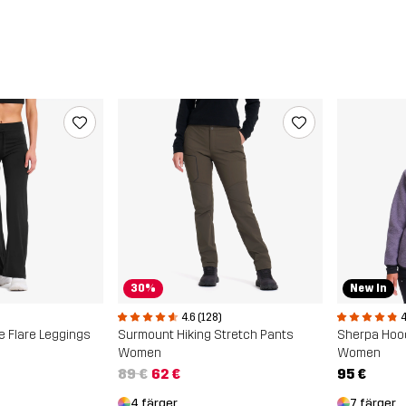
30%
New In
4.6 (128)
4
e Flare Leggings
Surmount Hiking Stretch Pants
Sherpa Hoo
Women
Women
89 €
62 €
95 €
4 färger
7 färger