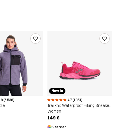
New In
.8 (5 536)
4.7 (1 951)
die
Trailknit Waterproof Hiking Sneakers
Women
149 €
5 färger