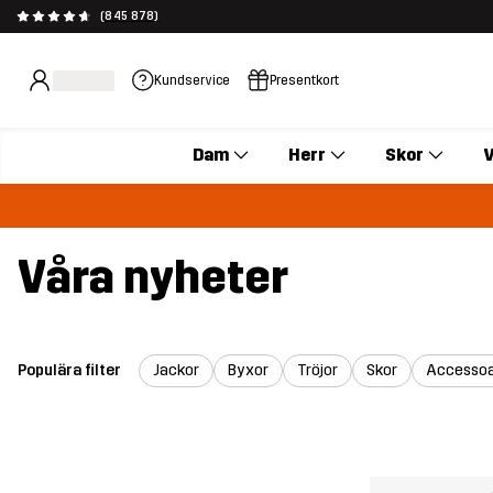
(845 878)
Kundservice
Presentkort
Dam
Herr
Skor
V
Våra nyheter
Populära filter
Jackor
Byxor
Tröjor
Skor
Accessoa