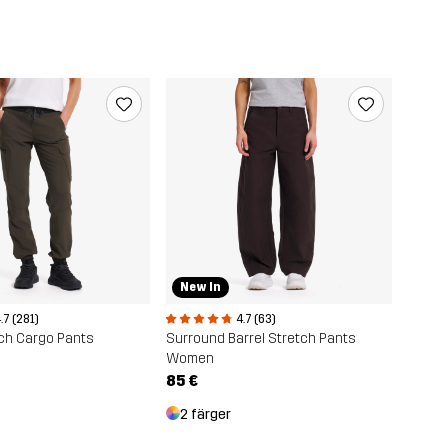
New In
.7 (281)
4.7 (63)
ch Cargo Pants
Surround Barrel Stretch Pants
Women
85 €
2 färger