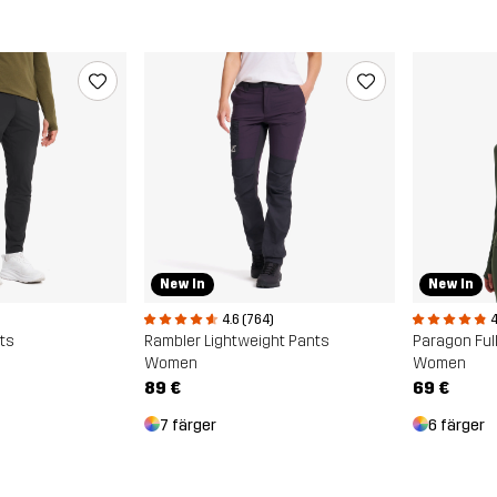
New In
New In
4.6 (764)
4
ts
Rambler Lightweight Pants
Paragon Full
Women
Women
89 €
69 €
7 färger
6 färger