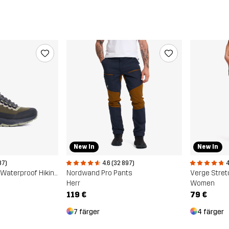
New In
New In
87)
4.6 (32 897)
4
Phantom Trail Mid Waterproof Hiking Boots
Nordwand Pro Pants
Verge Stret
Herr
Women
119 €
79 €
7 färger
4 färger