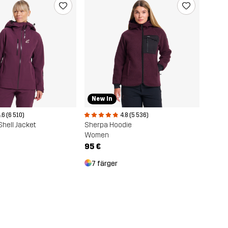
New In
.6 (6 510)
4.8 (5 536)
Shell Jacket
Sherpa Hoodie
Women
95 €
7 färger