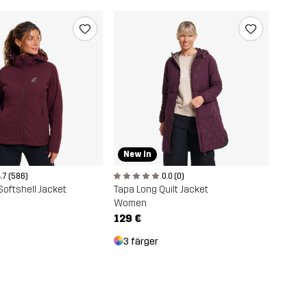
New In
.7 (586)
0.0 (0)
oftshell Jacket
Tapa Long Quilt Jacket
Women
129 €
3 färger