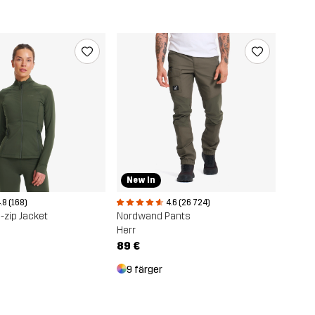
New In
.8 (168)
4.6 (26 724)
-zip Jacket
Nordwand Pants
Herr
89 €
9 färger