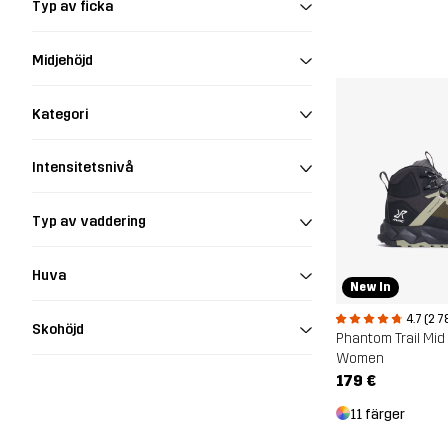
Typ av ficka
Midjehöjd
Kategori
Intensitetsnivå
Typ av vaddering
Huva
New In
4.7 (2 7
Skohöjd
Women
179 €
11 färger