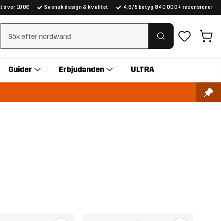
kt över 100€
Svensk design & kvalitet
4.6/5 betyg 840 000+ recensioner
Rensa sök
Guider
Erbjudanden
ULTRA