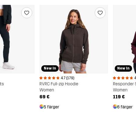
New In
New In
4.7 (179)
4
ts
RVRC Full-zip Hoodie
Responder S
Women
Women
69 €
119 €
5 färger
6 färger