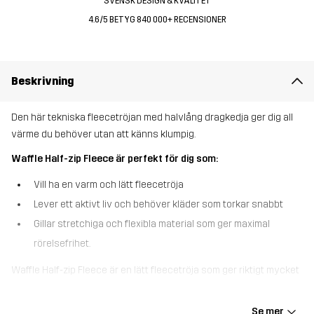
SVENSK DESIGN & KVALITET
4.6/5 BETYG 840 000+ RECENSIONER
Beskrivning
Den här tekniska fleecetröjan med halvlång dragkedja ger dig all
värme du behöver utan att känns klumpig.
Waffle Half-zip Fleece är perfekt för dig som:
Vill ha en varm och lätt fleecetröja
Lever ett aktivt liv och behöver kläder som torkar snabbt
Gillar stretchiga och flexibla material som ger maximal
rörelsefrihet.
Waffle Half-zip Fleece är en lätt fleecetröja som ger riktigt mycket
värme utan att kännas klumpig. Den är perfekt för pulshöjande
utomhusaktiviteter i svalt väder. Det återvunna, tekniska
Se mer