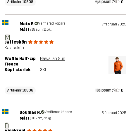
Hjälpsamt?
0
Artikelnr 10808
Mats E.
Verifierad köpare
7 februari 2025
Mått:
193cm, 115kg
M
Jätteskön
Kalasskön
Waffle Half-zip
Hawaiian Sunset
Fleece
Köpt storlek
3XL
Hjälpsamt?
0
Artikelnr 10808
Douglas R.
Verifierad köpare
5 februari 2025
Mått:
182cm, 73kg
D
Klockren!