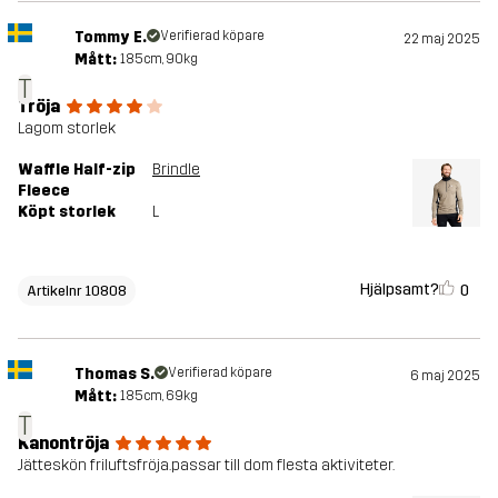
Tommy E.
Verifierad köpare
22 maj 2025
Mått:
185cm, 90kg
T
Tröja
Lagom storlek
Waffle Half-zip
Brindle
Fleece
Köpt storlek
L
Hjälpsamt?
0
Artikelnr 10808
Thomas S.
Verifierad köpare
6 maj 2025
Mått:
185cm, 69kg
T
Kanontröja
Jätteskön friluftsfröja.passar till dom flesta aktiviteter.