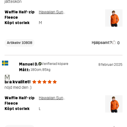
jätteskön
Waffle Half-zip
Hawaiian Sunset
Fleece
Köpt storlek
M
Hjälpsamt?
0
Artikelnr 10808
Manuel D.
Verifierad köpare
8 februari 2025
Mått:
180cm, 85kg
M
bra kvalitet!
nöjd med den :)
Waffle Half-zip
Hawaiian Sunset
Fleece
Köpt storlek
L