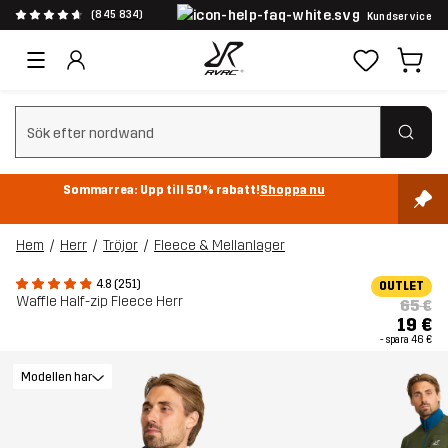
(845 834)
Kundservice
Rensa sök
Sommarrea: Upp till 50% rabatt!
Shoppa nu
Hem
Herr
Tröjor
Fleece & Mellanlager
4.8 (251)
OUTLET
Waffle Half-zip Fleece Herr
65 €
19 €
- spara
46 €
Modellen har