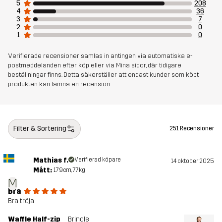
5
208
4
36
Hållbarhet
Återvunna detaljer
läs här
3
7
2
0
1
0
Skapad för
VANDRING
LÖPNING OCH TRÄNING
Verifierade recensioner samlas in antingen via automatiska e-
postmeddelanden efter köp eller via Mina sidor, där tidigare
Artikelnummer
10808_2851
beställningar finns. Detta säkerställer att endast kunder som köpt
produkten kan lämna en recension
Filter & Sortering
251 Recensioner
Mathias f.
Verifierad köpare
14 oktober 2025
Mått:
179cm, 77kg
M
Bra
Bra tröja
Waffle Half-zip
Brindle