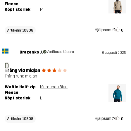
Fleece
Köpt storlek
M
Hjälpsamt?
0
Artikelnr 10808
Drazenko J.
Verifierad köpare
8 augusti 2025
D
Trång vid midjan
Trång rund midjan
Waffle Half-zip
Moroccan Blue
Fleece
Köpt storlek
L
Hjälpsamt?
0
Artikelnr 10808