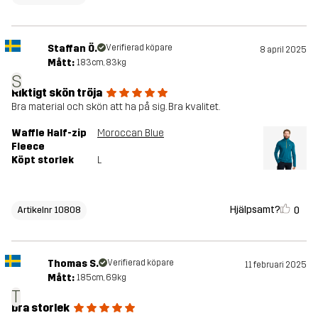
Staffan Ö.
Verifierad köpare
8 april 2025
Mått:
183cm, 83kg
S
Riktigt skön tröja
Bra material och skön att ha på sig. Bra kvalitet.
Waffle Half-zip
Moroccan Blue
Fleece
Köpt storlek
L
Hjälpsamt?
0
Artikelnr 10808
Thomas S.
Verifierad köpare
11 februari 2025
Mått:
185cm, 69kg
T
bra storlek